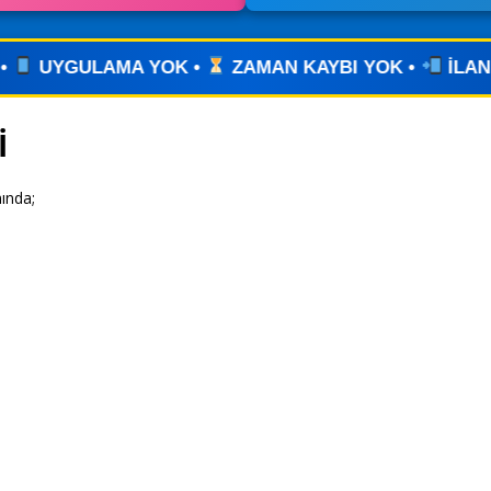
 •
ZAMAN KAYBI YOK •
İLANINIZI YAYINLAYIN •
İ
ında;