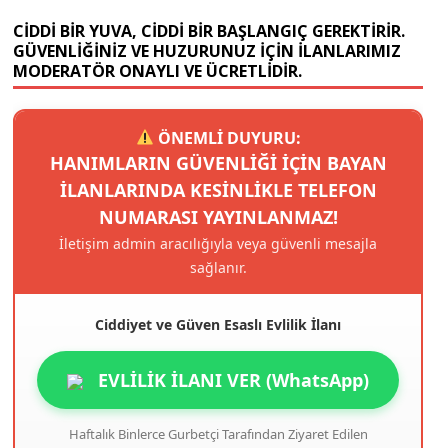
CIDDI BIR YUVA, CIDDI BIR BAŞLANGIÇ GEREKTIRIR.
GÜVENLIĞINIZ VE HUZURUNUZ IÇIN ILANLARIMIZ
MODERATÖR ONAYLI VE ÜCRETLIDIR.
ÖNEMLİ DUYURU:
HANIMLARIN GÜVENLIĞI IÇIN BAYAN
ILANLARINDA KESINLIKLE TELEFON
NUMARASI YAYINLANMAZ!
İletişim admin aracılığıyla veya güvenli mesajla
sağlanır.
Ciddiyet ve Güven Esaslı Evlilik İlanı
EVLİLİK İLANI VER (WhatsApp)
Haftalık Binlerce Gurbetçi Tarafından Ziyaret Edilen