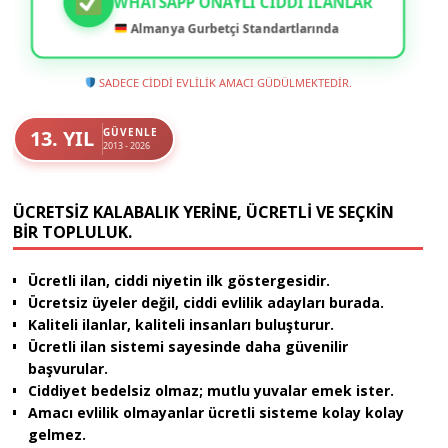
WHATSAPP ONAYLI CIDDI İLANLAR
Almanya Gurbetçi Standartlarında
SADECE CİDDİ EVLİLİK AMACI GÜDÜLMEKTEDİR.
13. YIL
GÜVENLE
2013 - 2026
ÜCRETSIZ KALABALIK YERINE, ÜCRETLI VE SEÇKIN
BIR TOPLULUK.
Ücretli ilan, ciddi niyetin ilk göstergesidir.
Ücretsiz üyeler değil, ciddi evlilik adayları burada.
Kaliteli ilanlar, kaliteli insanları buluşturur.
Ücretli ilan sistemi sayesinde daha güvenilir
başvurular.
Ciddiyet bedelsiz olmaz; mutlu yuvalar emek ister.
Amacı evlilik olmayanlar ücretli sisteme kolay kolay
gelmez.