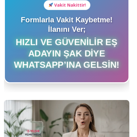
Vakit Nakittir!
Formlarla Vakit Kaybetme!
İlanını Ver;
HIZLI VE GÜVENILIR EŞ
ADAYIN ŞAK DIYE
WHATSAPP’INA GELSIN!