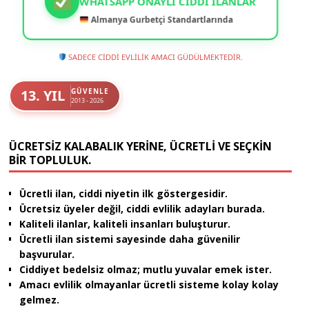
WHATSAPP ONAYLI CIDDI İLANLAR
Almanya Gurbetçi Standartlarında
SADECE CİDDİ EVLİLİK AMACI GÜDÜLMEKTEDİR.
13. YIL
GÜVENLE
2013 - 2026
ÜCRETSIZ KALABALIK YERINE, ÜCRETLI VE SEÇKIN
BIR TOPLULUK.
Ücretli ilan, ciddi niyetin ilk göstergesidir.
Ücretsiz üyeler değil, ciddi evlilik adayları burada.
Kaliteli ilanlar, kaliteli insanları buluşturur.
Ücretli ilan sistemi sayesinde daha güvenilir
başvurular.
Ciddiyet bedelsiz olmaz; mutlu yuvalar emek ister.
Amacı evlilik olmayanlar ücretli sisteme kolay kolay
gelmez.