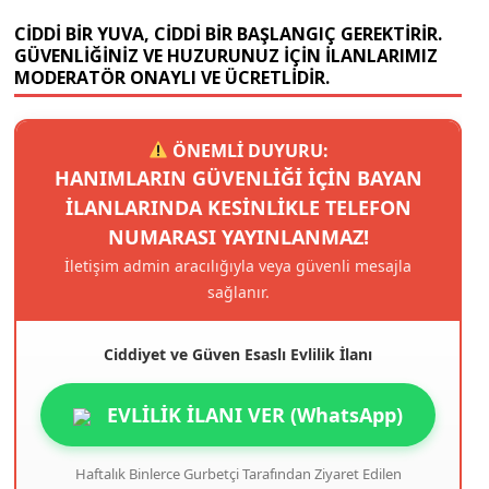
CIDDI BIR YUVA, CIDDI BIR BAŞLANGIÇ GEREKTIRIR.
GÜVENLIĞINIZ VE HUZURUNUZ IÇIN ILANLARIMIZ
MODERATÖR ONAYLI VE ÜCRETLIDIR.
ÖNEMLİ DUYURU:
HANIMLARIN GÜVENLIĞI IÇIN BAYAN
ILANLARINDA KESINLIKLE TELEFON
NUMARASI YAYINLANMAZ!
İletişim admin aracılığıyla veya güvenli mesajla
sağlanır.
Ciddiyet ve Güven Esaslı Evlilik İlanı
EVLİLİK İLANI VER (WhatsApp)
Haftalık Binlerce Gurbetçi Tarafından Ziyaret Edilen