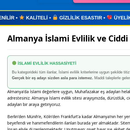
•
GİZLİLİK ESASTIR •
ÜYELİK YOK •
UYGULAMA
Almanya İslami Evlilik ve Ciddi
İSLAMİ EVLİLİK HASSASİYETİ
Bu kategorideki tüm ilanlar, İslami evlilik kriterlerine uygun şekilde titi
Gerçek bir eş adayı sizden asla para istemez.
Maddi taleplerle gelen
Almanya’da İslami değerlere uygun, Muhafazakar eş adayları helal 
adrestesiniz. Almanya İslami evlilik sitesi arayışınızda, dürüstlük,
adayları bir araya getiriyoruz.
Berlin’den Münih’e, Köln’den Frankfurt’a kadar Almanya’nın her yer
beyefendi ve hanımefendilerin ilanları burada yer almaktadır. Site
İnsan eliyle düzenlenmektedir. Unutmayın; niyet hayır ise akıbet de