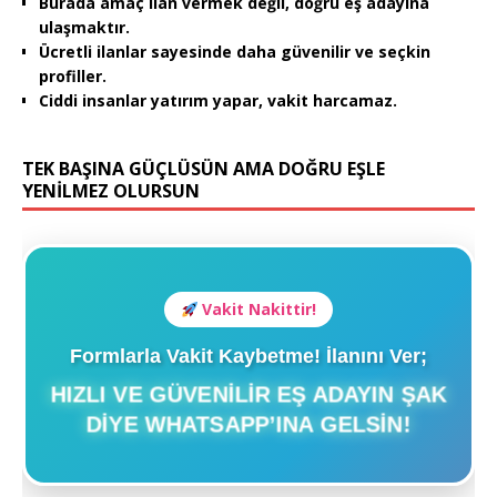
Burada amaç ilan vermek değil, doğru eş adayına
ulaşmaktır.
Ücretli ilanlar sayesinde daha güvenilir ve seçkin
profiller.
Ciddi insanlar yatırım yapar, vakit harcamaz.
TEK BAŞINA GÜÇLÜSÜN AMA DOĞRU EŞLE
YENİLMEZ OLURSUN
Vakit Nakittir!
Formlarla Vakit Kaybetme! İlanını Ver;
HIZLI VE GÜVENILIR EŞ ADAYIN ŞAK
DIYE WHATSAPP’INA GELSIN!