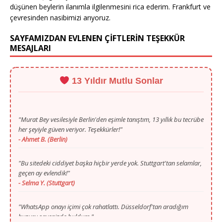
düşünen beylerin ilanımla ilgilenmesini rica ederim. Frankfurt ve
çevresinden nasibimizi arıyoruz.
SAYFAMIZDAN EVLENEN ÇİFTLERİN TEŞEKKÜR
MESAJLARI
13 Yıldır Mutlu Sonlar
"Murat Bey vesilesiyle Berlin'den eşimle tanıştım, 13 yıllık bu tecrübe
her şeyiyle güven veriyor. Teşekkürler!"
- Ahmet B. (Berlin)
"Bu sitedeki ciddiyet başka hiçbir yerde yok. Stuttgart'tan selamlar,
geçen ay evlendik!"
- Selma Y. (Stuttgart)
"WhatsApp onayı içimi çok rahatlattı. Düsseldorf'tan aradığım
huzuru sayenizde buldum."
- Mustafa T. (Düsseldorf)