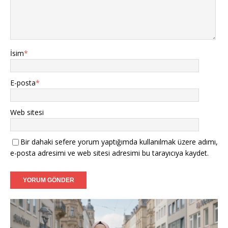
Arzu (37) - Leipzig:
Yeni başlangıçlar için buradayım.
Bülent (42) - Dresden:
Berlin ve çevresinden hanımlar
yazabilir.
İsim
*
Sibel (36) - Bielefeld:
Samimi ve dürüst bir hayat
arkadaşı.
E-posta
*
Mustafa (38) - Bonn:
Kendi işimin sahibiyim, niyetim
ciddi.
Web sitesi
Filiz (39) - Münster:
Tanışmak ve görüşmek dileğiyle.
Bir dahaki sefere yorum yaptığımda kullanılmak üzere adımı,
e-posta adresimi ve web sitesi adresimi bu tarayıcıya kaydet.
Caner (37) - Karlsruhe:
Sadakatli bir hanımefendi
arıyorum.
Aylin (35) - Mannheim:
Ciddi adayların mesajlarını
bekliyorum.
Video
oynatıcı
Fatih (40) - Augsburg:
İnançlı ve ahlaklı bir eş adayı.