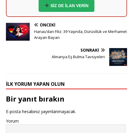
SİZ DE İLAN VERİN
Ömer (37) - Dortmund:
Hayırlı bir yuva kurmak
istiyorum.
ÖNCEKI
Esra (35) - Essen:
Sigara içmeyen adaylar önceliğimdir.
Hanau’dan Filiz: 39 Yaşında, Dürüstlük ve Merhamet
Arayan Bayan
Yusuf (41) - Bremen:
Ciddi ve inançlı bir eş adayı
SONRAKI
arıyorum.
Almanya Eş Bulma Tavsiyeleri
Derya (38) - Hannover:
Samimi ve dürüst beyler
bekliyorum.
Emre (36) - Stuttgart:
Mühendisim, ciddi bir hanım ile
İLK YORUM YAPAN OLUN
tanışmak isterim.
Bir yanıt bırakın
Meltem (40) - Nürnberg:
Dürüst bey adayların
mesajlarını bekliyorum.
E-posta hesabınız yayımlanmayacak.
Kaan (39) - Duisburg:
Artık kendi yuvamı kurmak
Yorum
istiyorum.