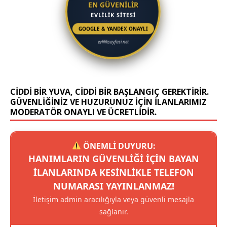
EN GÜVENİLİR
EVLİLİK SİTESİ
GOOGLE & YANDEX ONAYLI
evliliksayfasi.net
CIDDI BIR YUVA, CIDDI BIR BAŞLANGIÇ GEREKTIRIR.
GÜVENLIĞINIZ VE HUZURUNUZ IÇIN ILANLARIMIZ
MODERATÖR ONAYLI VE ÜCRETLIDIR.
ÖNEMLİ DUYURU:
HANIMLARIN GÜVENLIĞI IÇIN BAYAN
ILANLARINDA KESINLIKLE TELEFON
NUMARASI YAYINLANMAZ!
İletişim admin aracılığıyla veya güvenli mesajla
sağlanır.