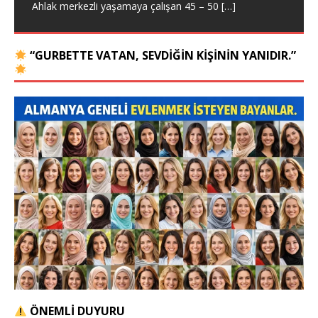
Ahlak merkezli yaşamaya çalışan 45 – 50
[…]
“GURBETTE VATAN, SEVDIĞIN KIŞININ YANIDIR.”
ÖNEMLİ DUYURU