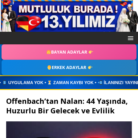
BAYAN ADAYLAR
ERKEK ADAYLAR
YBI YOK •
İLANINIZI YAYINLAYIN • WHATSAPP ÜZERİNDEN İLE
Offenbach’tan Nalan: 44 Yaşında,
Huzurlu Bir Gelecek ve Evlilik