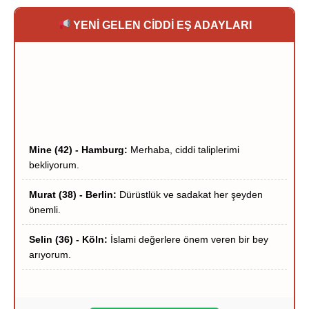
YENİ GELEN CİDDİ EŞ ADAYLARI
Mine (42) - Hamburg:
Merhaba, ciddi taliplerimi
bekliyorum.
Murat (38) - Berlin:
Dürüstlük ve sadakat her şeyden
önemli.
Selin (36) - Köln:
İslami değerlere önem veren bir bey
arıyorum.
Hakan (40) - Münih:
Stuttgart çevresi ciddi hanımlar
yazsın.
Zeynep (39) - Frankfurt:
Frankfurt içi ciddi tanışma
niyetindeyim.