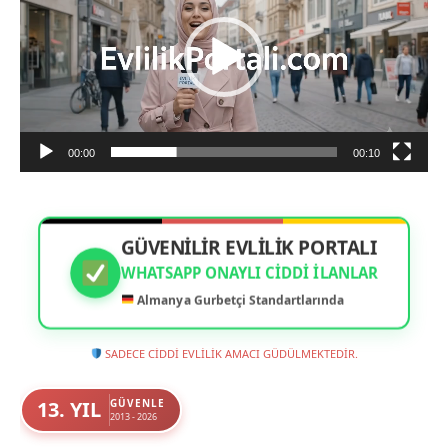
00:00
00:10
GÜVENİLİR EVLİLİK PORTALI
WHATSAPP ONAYLI CIDDI İLANLAR
Almanya Gurbetçi Standartlarında
SADECE CİDDİ EVLİLİK AMACI GÜDÜLMEKTEDİR.
13. YIL
GÜVENLE
2013 - 2026