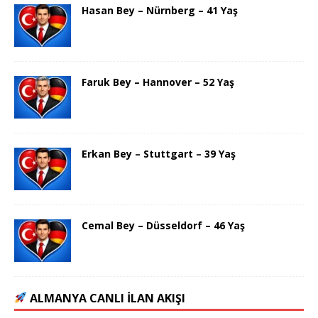
Hasan Bey – Nürnberg – 41 Yaş
Faruk Bey – Hannover – 52 Yaş
Erkan Bey – Stuttgart – 39 Yaş
Cemal Bey – Düsseldorf – 46 Yaş
Mine (42) - Hamburg:
Merhaba, ciddi taliplerimi
bekliyorum.
ALMANYA CANLI İLAN AKIŞI
Murat (38) - Berlin:
Dürüstlük ve sadakat her şeyden