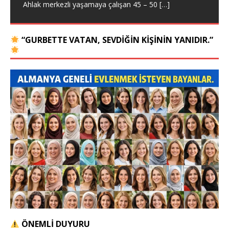
Ahlak merkezli yaşamaya çalışan 45 – 50
[…]
“GURBETTE VATAN, SEVDIĞIN KIŞININ YANIDIR.”
ÖNEMLİ DUYURU