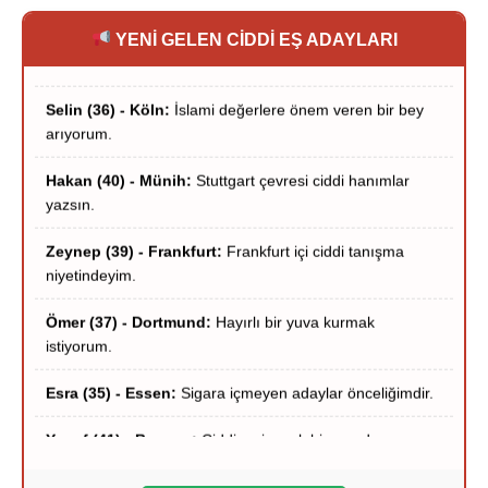
önemli.
YENİ GELEN CİDDİ EŞ ADAYLARI
Selin (36) - Köln:
İslami değerlere önem veren bir bey
arıyorum.
Hakan (40) - Münih:
Stuttgart çevresi ciddi hanımlar
yazsın.
Zeynep (39) - Frankfurt:
Frankfurt içi ciddi tanışma
niyetindeyim.
Ömer (37) - Dortmund:
Hayırlı bir yuva kurmak
istiyorum.
Esra (35) - Essen:
Sigara içmeyen adaylar önceliğimdir.
Yusuf (41) - Bremen:
Ciddi ve inançlı bir eş adayı
arıyorum.
Derya (38) - Hannover:
Samimi ve dürüst beyler
bekliyorum.