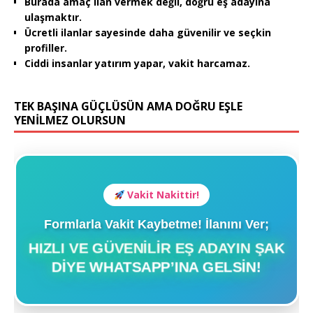
Burada amaç ilan vermek değil, doğru eş adayına
ulaşmaktır.
Ücretli ilanlar sayesinde daha güvenilir ve seçkin
profiller.
Ciddi insanlar yatırım yapar, vakit harcamaz.
TEK BAŞINA GÜÇLÜSÜN AMA DOĞRU EŞLE
YENİLMEZ OLURSUN
Vakit Nakittir!
Formlarla Vakit Kaybetme! İlanını Ver;
HIZLI VE GÜVENILIR EŞ ADAYIN ŞAK
DIYE WHATSAPP’INA GELSIN!