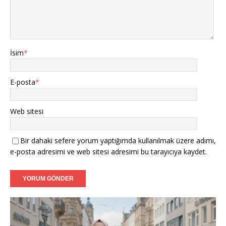
Filiz (39) - Münster:
Tanışmak ve görüşmek dileğiyle.
Caner (37) - Karlsruhe:
Sadakatli bir hanımefendi
arıyorum.
İsim
*
Aylin (35) - Mannheim:
Ciddi adayların mesajlarını
bekliyorum.
E-posta
*
Fatih (40) - Augsburg:
İnançlı ve ahlaklı bir eş adayı.
Web sitesi
Bir dahaki sefere yorum yaptığımda kullanılmak üzere adımı,
e-posta adresimi ve web sitesi adresimi bu tarayıcıya kaydet.
Video
oynatıcı