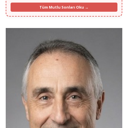
"Hamburg'un soğuğunda içimizi ısıtan bir yuva kurduk. Her şey için
Tüm Mutlu Sonları Oku →
çok teşekkür ederiz."
- Hülya S. (Hamburg)
Dortmund Emirhan Bey 36 Yaş