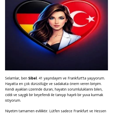
Selamlar, ben
Sibel
. 41 yaşındayım ve Frankfurt’ta yaşıyorum.
Hayatta en çok dürüstlüğe ve sadakata önem veren biriyim.
Kendi ayakları üzerinde duran, hayatın sorumluluklarını bilen,
ciddi ve saygılı bir beyefendi ile tanışıp hayırlı bir yuva kurmak
"Murat Bey vesilesiyle Berlin'den eşimle tanıştım, 13 yıllık bu tecrübe
istiyorum.
her şeyiyle güven veriyor. Teşekkürler!"
- Ahmet B. (Berlin)
Niyetim tamamen evliliktir. Lütfen sadece Frankfurt ve Hessen