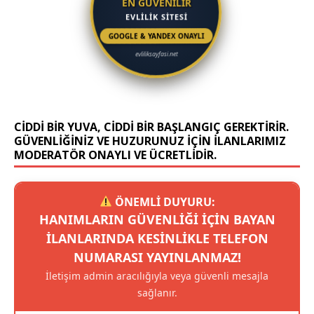
EN GÜVENİLİR
EVLİLİK SİTESİ
GOOGLE & YANDEX ONAYLI
evliliksayfasi.net
CIDDI BIR YUVA, CIDDI BIR BAŞLANGIÇ GEREKTIRIR.
GÜVENLIĞINIZ VE HUZURUNUZ IÇIN ILANLARIMIZ
MODERATÖR ONAYLI VE ÜCRETLIDIR.
ÖNEMLİ DUYURU:
HANIMLARIN GÜVENLIĞI IÇIN BAYAN
ILANLARINDA KESINLIKLE TELEFON
NUMARASI YAYINLANMAZ!
İletişim admin aracılığıyla veya güvenli mesajla
sağlanır.