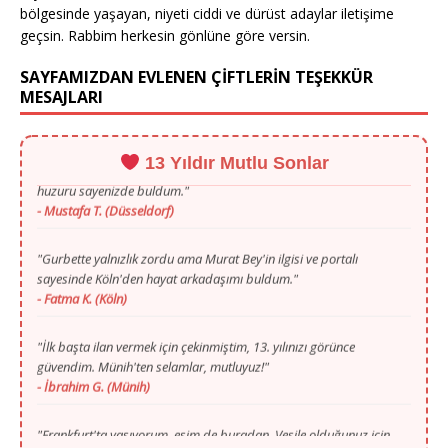
bölgesinde yaşayan, niyeti ciddi ve dürüst adaylar iletişime
"Bu sitedeki ciddiyet başka hiçbir yerde yok. Stuttgart'tan selamlar,
geçsin. Rabbim herkesin gönlüne göre versin.
geçen ay evlendik!"
- Selma Y. (Stuttgart)
SAYFAMIZDAN EVLENEN ÇİFTLERİN TEŞEKKÜR
MESAJLARI
"WhatsApp onayı içimi çok rahatlattı. Düsseldorf'tan aradığım
huzuru sayenizde buldum."
- Mustafa T. (Düsseldorf)
13 Yıldır Mutlu Sonlar
"Gurbette yalnızlık zordu ama Murat Bey'in ilgisi ve portalı
sayesinde Köln'den hayat arkadaşımı buldum."
- Fatma K. (Köln)
"İlk başta ilan vermek için çekinmiştim, 13. yılınızı görünce
güvendim. Münih'ten selamlar, mutluyuz!"
- İbrahim G. (Münih)
"Frankfurt'ta yaşıyorum, eşim de buradan. Vesile olduğunuz için
Allah razı olsun Murat Bey kardeşim."
- Caner A. (Frankfurt)