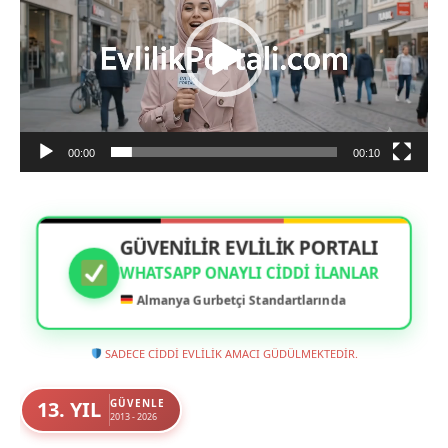
00:00
00:10
GÜVENİLİR EVLİLİK PORTALI
WHATSAPP ONAYLI CIDDI İLANLAR
Almanya Gurbetçi Standartlarında
SADECE CİDDİ EVLİLİK AMACI GÜDÜLMEKTEDİR.
13. YIL
GÜVENLE
2013 - 2026