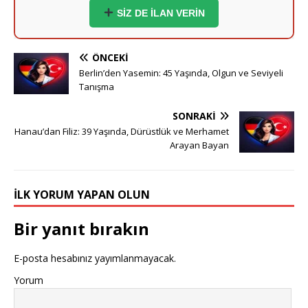
SİZ DE İLAN VERİN
Emre (36) - Stuttgart:
Mühendisim, ciddi bir hanım ile
tanışmak isterim.
ÖNCEKI
Meltem (40) - Nürnberg:
Dürüst bey adayların
Berlin’den Yasemin: 45 Yaşında, Olgun ve Seviyeli
mesajlarını bekliyorum.
Tanışma
Kaan (39) - Duisburg:
Artık kendi yuvamı kurmak
SONRAKI
istiyorum.
Hanau’dan Filiz: 39 Yaşında, Dürüstlük ve Merhamet
Arayan Bayan
Arzu (37) - Leipzig:
Yeni başlangıçlar için buradayım.
Bülent (42) - Dresden:
Berlin ve çevresinden hanımlar
İLK YORUM YAPAN OLUN
yazabilir.
Bir yanıt bırakın
Sibel (36) - Bielefeld:
Samimi ve dürüst bir hayat
arkadaşı.
E-posta hesabınız yayımlanmayacak.
Mustafa (38) - Bonn:
Kendi işimin sahibiyim, niyetim
Yorum
ciddi.