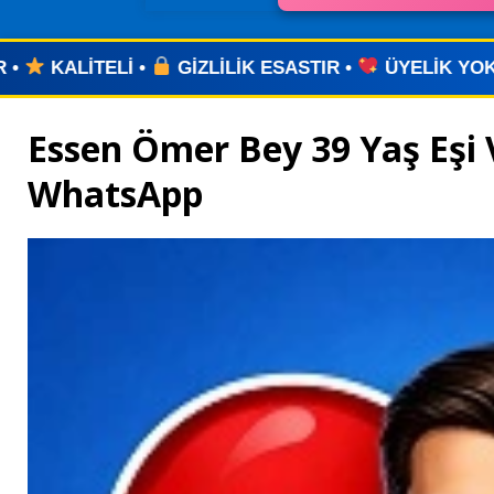
ESASTIR •
ÜYELİK YOK •
UYGULAMA YOK •
ZAM
Essen Ömer Bey 39 Yaş Eşi 
WhatsApp