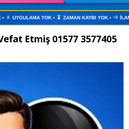
AN KAYBI YOK •
İLANINIZI YAYINLAYIN • WHATSA
Vefat Etmiş 01577 3577405