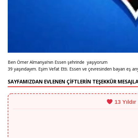
Ben Ömer Almanya’nın Essen şehrinde yaşıyorum
39 yaşındayım. Eşim Vefat Etti. Essen ve çevresinden bayan eş 
SAYFAMIZDAN EVLENEN ÇİFTLERİN TEŞEKKÜR MESAJLA
13 Yıldır
"Murat Bey vesilesiyle Berlin'den eşimle tanıştım, 13 yıllık bu tecrübe her ş
- Ahmet B. (Berlin)