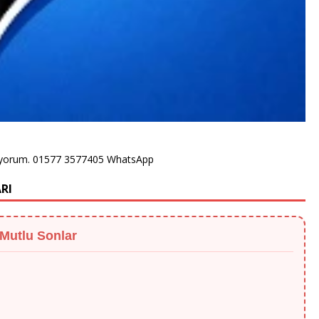
arıyorum. 01577 3577405 WhatsApp
RI
 Mutlu Sonlar
eyiyle güven veriyor. Teşekkürler!"