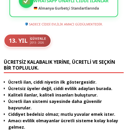
WHATSAPP ONAYLI CIDDI İLANLAR
Almanya Gurbetçi Standartlarında
SADECE CİDDİ EVLİLİK AMACI GÜDÜLMEKTEDİR.
13. YIL
GÜVENLE
2013 - 2026
ÜCRETSIZ KALABALIK YERINE, ÜCRETLI VE SEÇKIN
BIR TOPLULUK.
Ücretli ilan, ciddi niyetin ilk göstergesidir.
Ücretsiz üyeler değil, ciddi evlilik adayları burada.
Kaliteli ilanlar, kaliteli insanları buluşturur.
Ücretli ilan sistemi sayesinde daha güvenilir
başvurular.
Ciddiyet bedelsiz olmaz; mutlu yuvalar emek ister.
Amacı evlilik olmayanlar ücretli sisteme kolay kolay
gelmez.