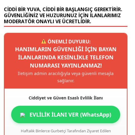
CIDDI BIR YUVA, CIDDI BIR BAŞLANGIÇ GEREKTIRIR.
GÜVENLIĞINIZ VE HUZURUNUZ IÇIN ILANLARIMIZ
MODERATÖR ONAYLI VE ÜCRETLIDIR.
ÖNEMLİ DUYURU:
HANIMLARIN GÜVENLIĞI IÇIN BAYAN
ILANLARINDA KESINLIKLE TELEFON
NUMARASI YAYINLANMAZ!
İletişim admin aracılığıyla veya güvenli mesajla
sağlanır.
Ciddiyet ve Güven Esaslı Evlilik İlanı
EVLİLİK İLANI VER (WhatsApp)
Haftalık Binlerce Gurbetçi Tarafından Ziyaret Edilen