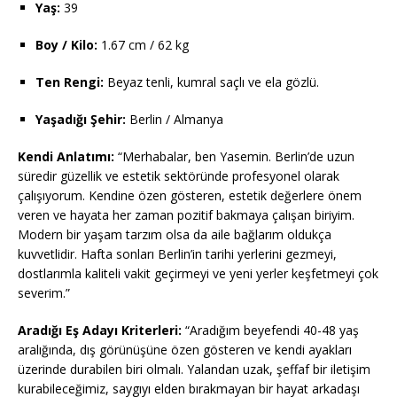
Yaş:
39
Boy / Kilo:
1.67 cm / 62 kg
Ten Rengi:
Beyaz tenli, kumral saçlı ve ela gözlü.
Yaşadığı Şehir:
Berlin / Almanya
Kendi Anlatımı:
“Merhabalar, ben Yasemin. Berlin’de uzun
süredir güzellik ve estetik sektöründe profesyonel olarak
çalışıyorum. Kendine özen gösteren, estetik değerlere önem
veren ve hayata her zaman pozitif bakmaya çalışan biriyim.
Modern bir yaşam tarzım olsa da aile bağlarım oldukça
kuvvetlidir. Hafta sonları Berlin’in tarihi yerlerini gezmeyi,
dostlarımla kaliteli vakit geçirmeyi ve yeni yerler keşfetmeyi çok
severim.”
Aradığı Eş Adayı Kriterleri:
“Aradığım beyefendi 40-48 yaş
aralığında, dış görünüşüne özen gösteren ve kendi ayakları
üzerinde durabilen biri olmalı. Yalandan uzak, şeffaf bir iletişim
kurabileceğimiz, saygıyı elden bırakmayan bir hayat arkadaşı