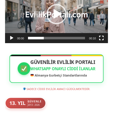
00:00
00:10
GÜVENİLİR EVLİLİK PORTALI
WHATSAPP ONAYLI CIDDI İLANLAR
Almanya Gurbetçi Standartlarında
SADECE CİDDİ EVLİLİK AMACI GÜDÜLMEKTEDİR.
13. YIL
GÜVENLE
2013 - 2026