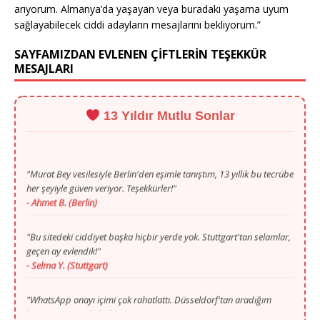
arıyorum. Almanya’da yaşayan veya buradaki yaşama uyum
sağlayabilecek ciddi adayların mesajlarını bekliyorum.”
SAYFAMIZDAN EVLENEN ÇİFTLERİN TEŞEKKÜR
MESAJLARI
13 Yıldır Mutlu Sonlar
"Murat Bey vesilesiyle Berlin'den eşimle tanıştım, 13 yıllık bu tecrübe
her şeyiyle güven veriyor. Teşekkürler!"
- Ahmet B. (Berlin)
"Bu sitedeki ciddiyet başka hiçbir yerde yok. Stuttgart'tan selamlar,
geçen ay evlendik!"
- Selma Y. (Stuttgart)
"WhatsApp onayı içimi çok rahatlattı. Düsseldorf'tan aradığım
huzuru sayenizde buldum."
- Mustafa T. (Düsseldorf)