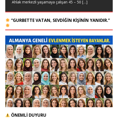
Ahlak merkezli yaşamaya çalışan 45 – 50
[…]
“GURBETTE VATAN, SEVDIĞIN KIŞININ YANIDIR.”
ÖNEMLİ DUYURU