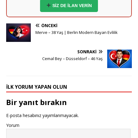
niyetindeyim.
SİZ DE İLAN VERİN
Ömer (37) - Dortmund:
Hayırlı bir yuva kurmak
istiyorum.
ÖNCEKI
Merve – 38 Yaş | Berlin Modern Bayan Evlilik
Esra (35) - Essen:
Sigara içmeyen adaylar önceliğimdir.
Yusuf (41) - Bremen:
Ciddi ve inançlı bir eş adayı
SONRAKI
arıyorum.
Cemal Bey – Düsseldorf – 46 Yaş
Derya (38) - Hannover:
Samimi ve dürüst beyler
bekliyorum.
İLK YORUM YAPAN OLUN
Emre (36) - Stuttgart:
Mühendisim, ciddi bir hanım ile
tanışmak isterim.
Bir yanıt bırakın
Meltem (40) - Nürnberg:
Dürüst bey adayların
mesajlarını bekliyorum.
E-posta hesabınız yayımlanmayacak.
Yorum
Kaan (39) - Duisburg:
Artık kendi yuvamı kurmak
istiyorum.