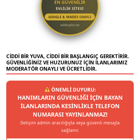
EN GÜVENİLİR
EVLİLİK SİTESİ
GOOGLE & YANDEX ONAYLI
evliliksayfasi.net
CIDDI BIR YUVA, CIDDI BIR BAŞLANGIÇ GEREKTIRIR.
GÜVENLIĞINIZ VE HUZURUNUZ IÇIN ILANLARIMIZ
MODERATÖR ONAYLI VE ÜCRETLIDIR.
ÖNEMLİ DUYURU:
HANIMLARIN GÜVENLIĞI IÇIN BAYAN
ILANLARINDA KESINLIKLE TELEFON
NUMARASI YAYINLANMAZ!
İletişim admin aracılığıyla veya güvenli mesajla
sağlanır.