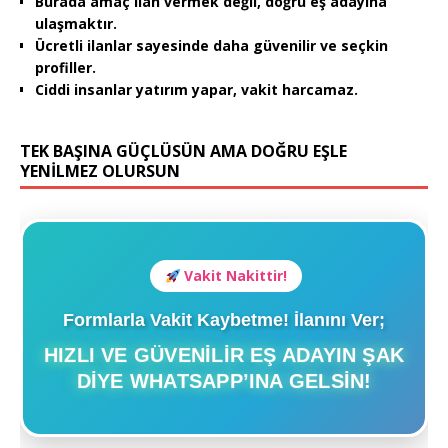
Burada amaç ilan vermek değil, doğru eş adayına
ulaşmaktır.
Ücretli ilanlar sayesinde daha güvenilir ve seçkin
profiller.
Ciddi insanlar yatırım yapar, vakit harcamaz.
TEK BAŞINA GÜÇLÜSÜN AMA DOĞRU EŞLE
YENİLMEZ OLURSUN
Vakit Nakittir!
Formlarla Vakit Kaybetme! İlanını Ver;
HIZLI VE GÜVENILIR EŞ ADAYIN ŞAK
DIYE WHATSAPP’INA GELSIN!