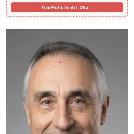
"Gurbette yalnızlık zordu ama Murat Bey'in ilgisi ve portalı
Tüm Mutlu Sonları Oku →
sayesinde Köln'den hayat arkadaşımı buldum."
- Fatma K. (Köln)
"İlk başta ilan vermek için çekinmiştim, 13. yılınızı görünce
güvendim. Münih'ten selamlar, mutluyuz!"
- İbrahim G. (Münih)
"Frankfurt'ta yaşıyorum, eşim de buradan. Vesile olduğunuz için
Allah razı olsun Murat Bey kardeşim."
- Caner A. (Frankfurt)
"Hamburg'un soğuğunda içimizi ısıtan bir yuva kurduk. Her şey için
çok teşekkür ederiz."
- Hülya S. (Hamburg)
Dortmund Emirhan Bey 36 Yaş