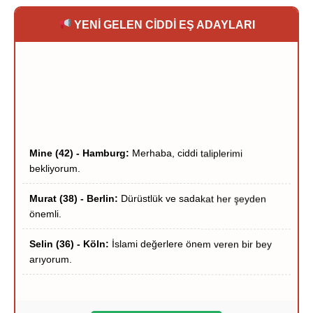
YENİ GELEN CİDDİ EŞ ADAYLARI
Mine (42) - Hamburg:
Merhaba, ciddi taliplerimi
bekliyorum.
Murat (38) - Berlin:
Dürüstlük ve sadakat her şeyden
önemli.
Selin (36) - Köln:
İslami değerlere önem veren bir bey
arıyorum.
Hakan (40) - Münih:
Stuttgart çevresi ciddi hanımlar
yazsın.
Zeynep (39) - Frankfurt:
Frankfurt içi ciddi tanışma