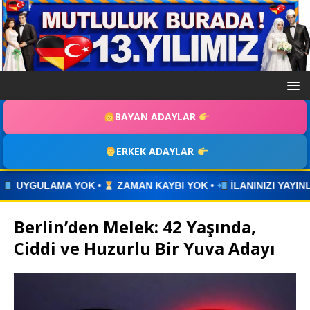
BAYAN ADAYLAR
ERKEK ADAYLAR
YBI YOK •
İLANINIZI YAYINLAYIN • WHATSAPP ÜZERİNDEN İLE
Berlin’den Melek: 42 Yaşında,
Ciddi ve Huzurlu Bir Yuva Adayı