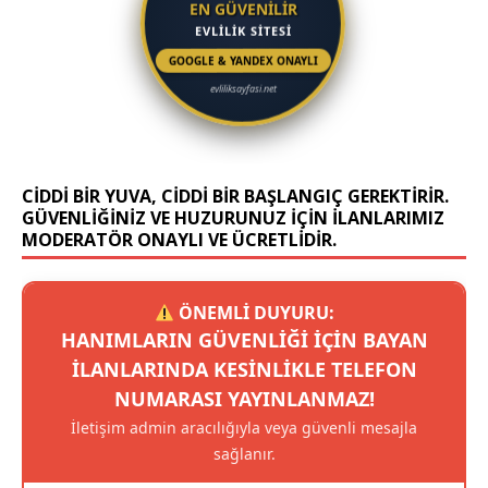
EN GÜVENİLİR
EVLİLİK SİTESİ
GOOGLE & YANDEX ONAYLI
evliliksayfasi.net
CIDDI BIR YUVA, CIDDI BIR BAŞLANGIÇ GEREKTIRIR.
GÜVENLIĞINIZ VE HUZURUNUZ IÇIN ILANLARIMIZ
MODERATÖR ONAYLI VE ÜCRETLIDIR.
ÖNEMLİ DUYURU:
HANIMLARIN GÜVENLIĞI IÇIN BAYAN
ILANLARINDA KESINLIKLE TELEFON
NUMARASI YAYINLANMAZ!
İletişim admin aracılığıyla veya güvenli mesajla
sağlanır.