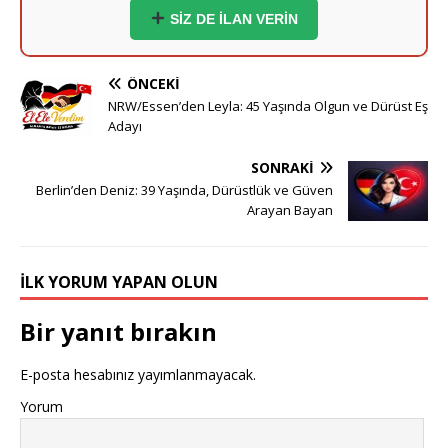
SİZ DE İLAN VERİN
Ömer (37) - Dortmund:
Hayırlı bir yuva kurmak
istiyorum.
ÖNCEKI
Esra (35) - Essen:
Sigara içmeyen adaylar önceliğimdir.
NRW/Essen’den Leyla: 45 Yaşında Olgun ve Dürüst Eş
Adayı
Yusuf (41) - Bremen:
Ciddi ve inançlı bir eş adayı
SONRAKI
arıyorum.
Berlin’den Deniz: 39 Yaşında, Dürüstlük ve Güven
Arayan Bayan
Derya (38) - Hannover:
Samimi ve dürüst beyler
bekliyorum.
Emre (36) - Stuttgart:
Mühendisim, ciddi bir hanım ile
İLK YORUM YAPAN OLUN
tanışmak isterim.
Bir yanıt bırakın
Meltem (40) - Nürnberg:
Dürüst bey adayların
mesajlarını bekliyorum.
E-posta hesabınız yayımlanmayacak.
Yorum
Kaan (39) - Duisburg:
Artık kendi yuvamı kurmak
istiyorum.