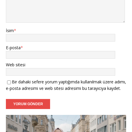
Arzu (37) - Leipzig:
Yeni başlangıçlar için buradayım.
Bülent (42) - Dresden:
Berlin ve çevresinden hanımlar
yazabilir.
İsim
*
Sibel (36) - Bielefeld:
Samimi ve dürüst bir hayat
arkadaşı.
E-posta
*
Mustafa (38) - Bonn:
Kendi işimin sahibiyim, niyetim
ciddi.
Web sitesi
Filiz (39) - Münster:
Tanışmak ve görüşmek dileğiyle.
Bir dahaki sefere yorum yaptığımda kullanılmak üzere adımı,
e-posta adresimi ve web sitesi adresimi bu tarayıcıya kaydet.
Caner (37) - Karlsruhe:
Sadakatli bir hanımefendi
arıyorum.
Aylin (35) - Mannheim:
Ciddi adayların mesajlarını
bekliyorum.
Video
oynatıcı
Fatih (40) - Augsburg:
İnançlı ve ahlaklı bir eş adayı.