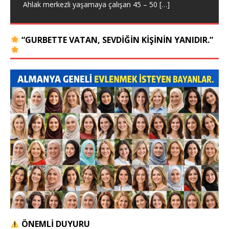
Ahlak merkezli yaşamaya çalışan 45 – 50
[…]
“GURBETTE VATAN, SEVDIĞIN KIŞININ YANIDIR.”
ÖNEMLİ DUYURU