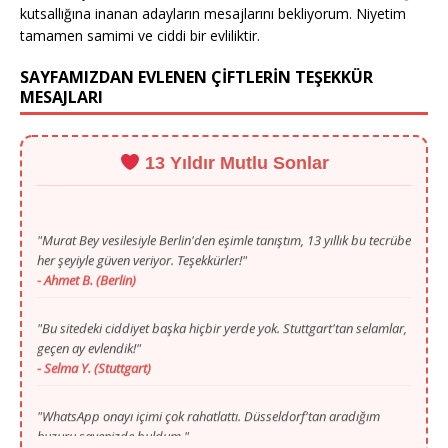
kutsallığına inanan adayların mesajlarını bekliyorum. Niyetim
tamamen samimi ve ciddi bir evliliktir.
SAYFAMIZDAN EVLENEN ÇİFTLERİN TEŞEKKÜR
MESAJLARI
13 Yıldır Mutlu Sonlar
"Murat Bey vesilesiyle Berlin'den eşimle tanıştım, 13 yıllık bu tecrübe
her şeyiyle güven veriyor. Teşekkürler!"
- Ahmet B. (Berlin)
"Bu sitedeki ciddiyet başka hiçbir yerde yok. Stuttgart'tan selamlar,
geçen ay evlendik!"
- Selma Y. (Stuttgart)
"WhatsApp onayı içimi çok rahatlattı. Düsseldorf'tan aradığım
huzuru sayenizde buldum."
- Mustafa T. (Düsseldorf)