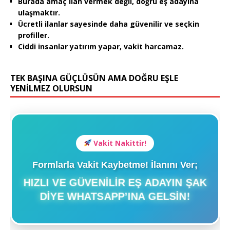
Burada amaç ilan vermek değil, doğru eş adayına
ulaşmaktır.
Ücretli ilanlar sayesinde daha güvenilir ve seçkin
profiller.
Ciddi insanlar yatırım yapar, vakit harcamaz.
TEK BAŞINA GÜÇLÜSÜN AMA DOĞRU EŞLE
YENİLMEZ OLURSUN
Vakit Nakittir!
Formlarla Vakit Kaybetme! İlanını Ver;
HIZLI VE GÜVENILIR EŞ ADAYIN ŞAK
DIYE WHATSAPP’INA GELSIN!