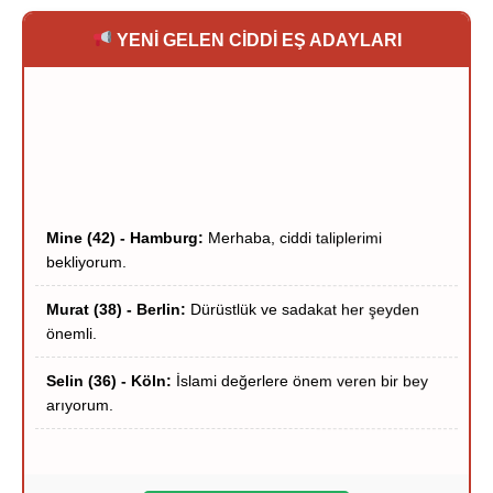
YENİ GELEN CİDDİ EŞ ADAYLARI
Mine (42) - Hamburg:
Merhaba, ciddi taliplerimi
bekliyorum.
Murat (38) - Berlin:
Dürüstlük ve sadakat her şeyden
önemli.
Selin (36) - Köln:
İslami değerlere önem veren bir bey
arıyorum.
Hakan (40) - Münih:
Stuttgart çevresi ciddi hanımlar
yazsın.
Zeynep (39) - Frankfurt:
Frankfurt içi ciddi tanışma
niyetindeyim.