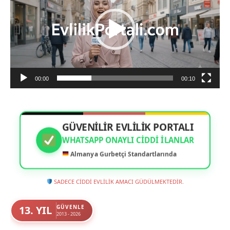
00:00
00:10
GÜVENİLİR EVLİLİK PORTALI
WHATSAPP ONAYLI CIDDI İLANLAR
Almanya Gurbetçi Standartlarında
SADECE CİDDİ EVLİLİK AMACI GÜDÜLMEKTEDİR.
13. YIL
GÜVENLE
2013 - 2026