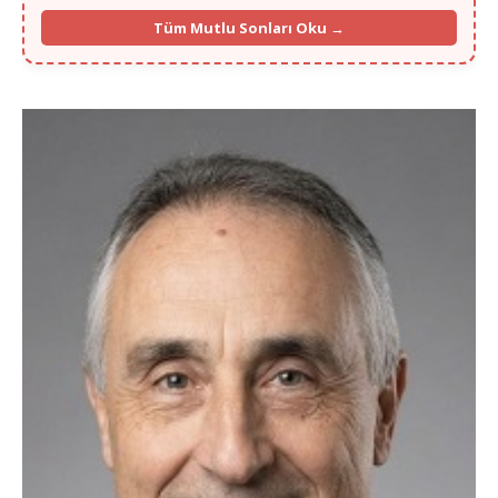
"Gurbette yalnızlık zordu ama Murat Bey'in ilgisi ve portalı
sayesinde Köln'den hayat arkadaşımı buldum."
Tüm Mutlu Sonları Oku →
- Fatma K. (Köln)
"İlk başta ilan vermek için çekinmiştim, 13. yılınızı görünce
güvendim. Münih'ten selamlar, mutluyuz!"
- İbrahim G. (Münih)
"Frankfurt'ta yaşıyorum, eşim de buradan. Vesile olduğunuz için
Allah razı olsun Murat Bey kardeşim."
- Caner A. (Frankfurt)
"Hamburg'un soğuğunda içimizi ısıtan bir yuva kurduk. Her şey için
çok teşekkür ederiz."
- Hülya S. (Hamburg)
Dortmund Emirhan Bey 36 Yaş