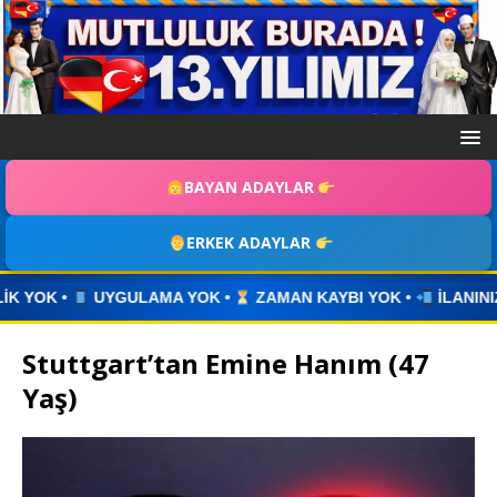
BAYAN ADAYLAR
ERKEK ADAYLAR
ZAMAN KAYBI YOK •
İLANINIZI YAYINLAYIN • WHATSAPP ÜZE
Stuttgart’tan Emine Hanım (47
Yaş)