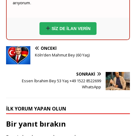
Hakan (40) - Münih:
Stuttgart çevresi ciddi hanımlar
yazsın.
Zeynep (39) - Frankfurt:
Frankfurt içi ciddi tanışma
niyetindeyim.
SİZ DE İLAN VERİN
Ömer (37) - Dortmund:
Hayırlı bir yuva kurmak
istiyorum.
ÖNCEKI
Köln’den Mahmut Bey (60 Yaş)
Esra (35) - Essen:
Sigara içmeyen adaylar önceliğimdir.
Yusuf (41) - Bremen:
Ciddi ve inançlı bir eş adayı
SONRAKI
arıyorum.
Essen İbrahim Bey 53 Yaş +49 1522 8522699
WhatsApp
Derya (38) - Hannover:
Samimi ve dürüst beyler
bekliyorum.
İLK YORUM YAPAN OLUN
Emre (36) - Stuttgart:
Mühendisim, ciddi bir hanım ile
tanışmak isterim.
Bir yanıt bırakın
Meltem (40) - Nürnberg:
Dürüst bey adayların