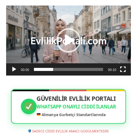
Aylin (35) - Mannheim:
Ciddi adayların mesajlarını
Video
bekliyorum.
oynatıcı
Fatih (40) - Augsburg:
İnançlı ve ahlaklı bir eş adayı.
00:00
00:10
GÜVENİLİR EVLİLİK PORTALI
WHATSAPP ONAYLI CIDDI İLANLAR
Almanya Gurbetçi Standartlarında
SADECE CİDDİ EVLİLİK AMACI GÜDÜLMEKTEDİR.