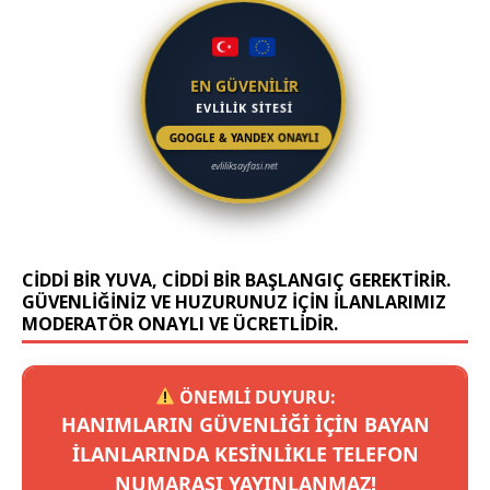
EN GÜVENİLİR
EVLİLİK SİTESİ
GOOGLE & YANDEX ONAYLI
evliliksayfasi.net
CIDDI BIR YUVA, CIDDI BIR BAŞLANGIÇ GEREKTIRIR.
GÜVENLIĞINIZ VE HUZURUNUZ IÇIN ILANLARIMIZ
MODERATÖR ONAYLI VE ÜCRETLIDIR.
ÖNEMLİ DUYURU:
HANIMLARIN GÜVENLIĞI IÇIN BAYAN
ILANLARINDA KESINLIKLE TELEFON
NUMARASI YAYINLANMAZ!