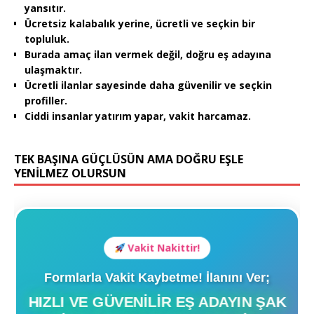
yansıtır.
Ücretsiz kalabalık yerine, ücretli ve seçkin bir
topluluk.
Burada amaç ilan vermek değil, doğru eş adayına
ulaşmaktır.
Ücretli ilanlar sayesinde daha güvenilir ve seçkin
profiller.
Ciddi insanlar yatırım yapar, vakit harcamaz.
TEK BAŞINA GÜÇLÜSÜN AMA DOĞRU EŞLE
YENİLMEZ OLURSUN
Vakit Nakittir!
Formlarla Vakit Kaybetme! İlanını Ver;
HIZLI VE GÜVENILIR EŞ ADAYIN ŞAK