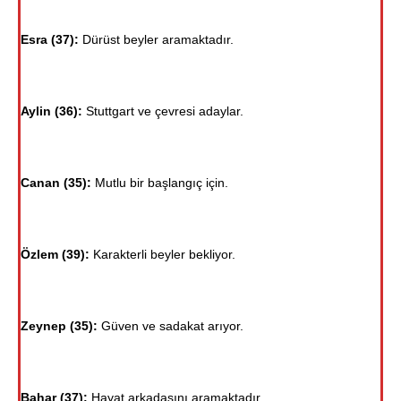
Esra (37):
Dürüst beyler aramaktadır.
Aylin (36):
Stuttgart ve çevresi adaylar.
Canan (35):
Mutlu bir başlangıç için.
Özlem (39):
Karakterli beyler bekliyor.
Zeynep (35):
Güven ve sadakat arıyor.
Bahar (37):
Hayat arkadaşını aramaktadır.