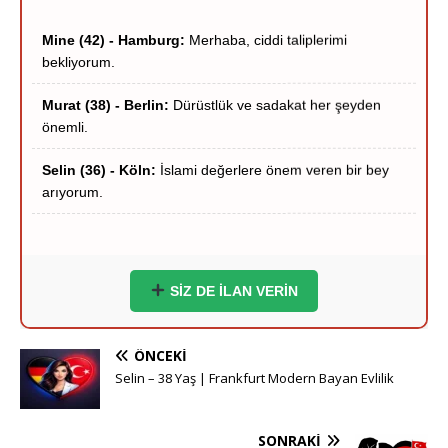
bekliyorum.
Murat (38) - Berlin:
Dürüstlük ve sadakat her şeyden
önemli.
Selin (36) - Köln:
İslami değerlere önem veren bir bey
arıyorum.
Hakan (40) - Münih:
Stuttgart çevresi ciddi hanımlar
yazsın.
Zeynep (39) - Frankfurt:
Frankfurt içi ciddi tanışma
niyetindeyim.
SİZ DE İLAN VERİN
Ömer (37) - Dortmund:
Hayırlı bir yuva kurmak
istiyorum.
ÖNCEKI
Selin – 38 Yaş | Frankfurt Modern Bayan Evlilik
Esra (35) - Essen:
Sigara içmeyen adaylar önceliğimdir.
Yusuf (41) - Bremen:
Ciddi ve inançlı bir eş adayı
SONRAKI
arıyorum.