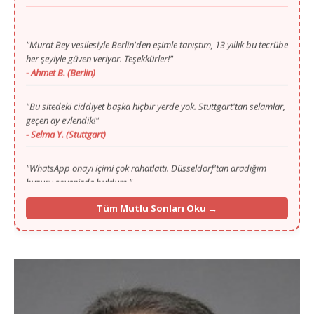
"Murat Bey vesilesiyle Berlin'den eşimle tanıştım, 13 yıllık bu tecrübe
her şeyiyle güven veriyor. Teşekkürler!"
- Ahmet B. (Berlin)
"Bu sitedeki ciddiyet başka hiçbir yerde yok. Stuttgart'tan selamlar,
geçen ay evlendik!"
- Selma Y. (Stuttgart)
"WhatsApp onayı içimi çok rahatlattı. Düsseldorf'tan aradığım
huzuru sayenizde buldum."
- Mustafa T. (Düsseldorf)
"Gurbette yalnızlık zordu ama Murat Bey'in ilgisi ve portalı
sayesinde Köln'den hayat arkadaşımı buldum."
Tüm Mutlu Sonları Oku →
- Fatma K. (Köln)
"İlk başta ilan vermek için çekinmiştim, 13. yılınızı görünce
güvendim. Münih'ten selamlar, mutluyuz!"
- İbrahim G. (Münih)