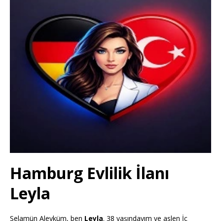
Hamburg Evlilik İlanı
Leyla
Selamün Aleyküm, ben
Leyla
. 38 yaşındayım ve aslen İç