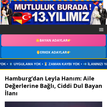
BAYAN ADAYLAR
ERKEK ADAYLAR
KAYBI YOK •
İLANINIZI YAYINLAYIN • WHATSAPP ÜZERİNDEN İ
Hamburg’dan Leyla Hanım: Aile
Değerlerine Bağlı, Ciddi Dul Bayan
İlanı