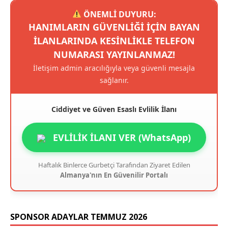
ÖNEMLİ DUYURU:
HANIMLARIN GÜVENLIĞI IÇIN BAYAN
ILANLARINDA KESINLIKLE TELEFON
NUMARASI YAYINLANMAZ!
İletişim admin aracılığıyla veya güvenli mesajla
sağlanır.
Ciddiyet ve Güven Esaslı Evlilik İlanı
EVLİLİK İLANI VER (WhatsApp)
Haftalık Binlerce Gurbetçi Tarafından Ziyaret Edilen
Almanya'nın En Güvenilir Portalı
SPONSOR ADAYLAR TEMMUZ 2026