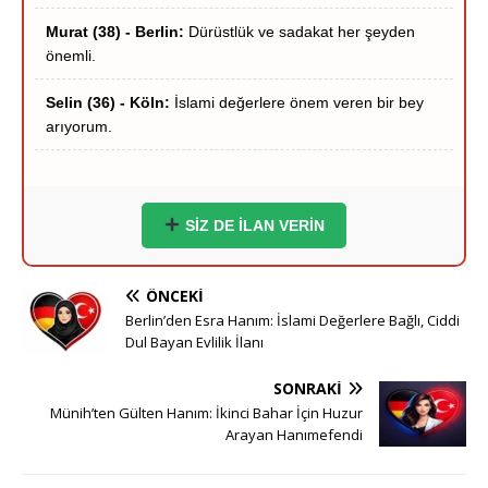
Selin (36) - Köln:
İslami değerlere önem veren bir bey
arıyorum.
Hakan (40) - Münih:
Stuttgart çevresi ciddi hanımlar
yazsın.
Zeynep (39) - Frankfurt:
Frankfurt içi ciddi tanışma
niyetindeyim.
SİZ DE İLAN VERİN
Ömer (37) - Dortmund:
Hayırlı bir yuva kurmak
istiyorum.
ÖNCEKI
Berlin’den Esra Hanım: İslami Değerlere Bağlı, Ciddi
Esra (35) - Essen:
Sigara içmeyen adaylar önceliğimdir.
Dul Bayan Evlilik İlanı
Yusuf (41) - Bremen:
Ciddi ve inançlı bir eş adayı
SONRAKI
arıyorum.
Münih’ten Gülten Hanım: İkinci Bahar İçin Huzur
Arayan Hanımefendi
Derya (38) - Hannover:
Samimi ve dürüst beyler
bekliyorum.