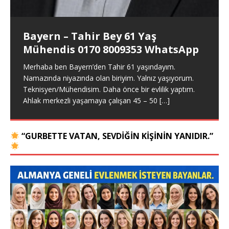
yaşındayım. 1.74 boyunda, 85 kiloda, esmer bir beyim.
Merhaba ben Erdal 52 yaşındayım. Darmstadt
Merhaba ben Mikail 33 yaşında, 1.70 boyunda, 71
Spor hocasıyım. Alkol ve sigara yok. Maddi sıkıntım
[…]
yaşıyorum. Ciddi bayan eş arıyorum. Almanya geneli
kiloda, kumral, hiç evlenmemiş BEKAR bir erkeğim.
Bayern – Tahir Bey 61 Yaş
her yer olur. Lütfen ciddi evlilik arayan bayanlar kontak
Memur olarak görev yapıyorum. Maddi sıkıntım yok.
Mühendis 0170 8009353 WhatsApp
kursun. +49 172
Ahlaki değerlere önem
[…]
[…]
Merhaba ben Bayern’den Tahir 61 yaşındayım.
Namazında niyazında olan biriyim. Yalnız yaşıyorum.
Teknisyen/Mühendisim. Daha önce bir evlilik yaptım.
Ahlak merkezli yaşamaya çalışan 45 – 50
[…]
“GURBETTE VATAN, SEVDIĞIN KIŞININ YANIDIR.”