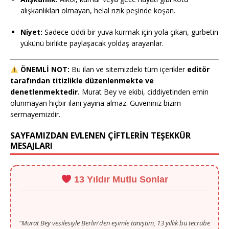
alışkanlıkları olmayan, helal rızık peşinde koşan.
Niyet:
Sadece ciddi bir yuva kurmak için yola çıkan, gurbetin
yükünü birlikte paylaşacak yoldaş arayanlar.
ÖNEMLİ NOT:
Bu ilan ve sitemizdeki tüm içerikler
editör
tarafından titizlikle düzenlenmekte ve
denetlenmektedir.
Murat Bey ve ekibi, ciddiyetinden emin
olunmayan hiçbir ilanı yayına almaz. Güveniniz bizim
sermayemizdir.
SAYFAMIZDAN EVLENEN ÇİFTLERİN TEŞEKKÜR
MESAJLARI
13 Yıldır Mutlu Sonlar
"Murat Bey vesilesiyle Berlin'den eşimle tanıştım, 13 yıllık bu tecrübe
her şeyiyle güven veriyor. Teşekkürler!"
- Ahmet B. (Berlin)