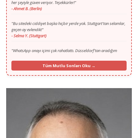
"Bu sitedeki ciddiyet başka hiçbir yerde yok. Stuttgart'tan selamlar,
geçen ay evlendik!"
- Selma Y. (Stuttgart)
"WhatsApp onayı içimi çok rahatlattı. Düsseldorf'tan aradığım
huzuru sayenizde buldum."
- Mustafa T. (Düsseldorf)
"Gurbette yalnızlık zordu ama Murat Bey'in ilgisi ve portalı
Tüm Mutlu Sonları Oku →
sayesinde Köln'den hayat arkadaşımı buldum."
- Fatma K. (Köln)
"İlk başta ilan vermek için çekinmiştim, 13. yılınızı görünce
güvendim. Münih'ten selamlar, mutluyuz!"
- İbrahim G. (Münih)
"Frankfurt'ta yaşıyorum, eşim de buradan. Vesile olduğunuz için
Allah razı olsun Murat Bey kardeşim."
- Caner A. (Frankfurt)