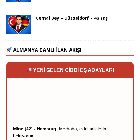
Cemal Bey – Düsseldorf – 46 Yaş
ALMANYA CANLI İLAN AKIŞI
YENİ GELEN CİDDİ EŞ ADAYLARI
Mine (42) - Hamburg:
Merhaba, ciddi taliplerimi
bekliyorum.
Murat (38) - Berlin:
Dürüstlük ve sadakat her şeyden
önemli.