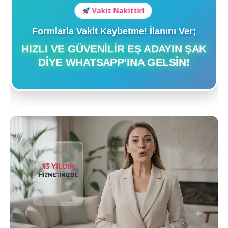
Vakit Nakittir!
Formlarla Vakit Kaybetme! İlanını Ver;
HIZLI VE GÜVENILIR EŞ ADAYIN ŞAK
DIYE WHATSAPP’INA GELSIN!