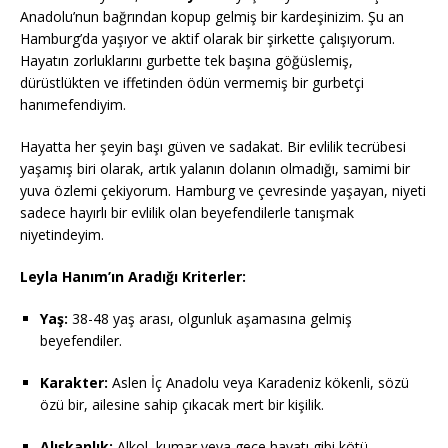
Anadolu’nun bağrından kopup gelmiş bir kardeşinizim. Şu an
Hamburg’da yaşıyor ve aktif olarak bir şirkette çalışıyorum.
Hayatın zorluklarını gurbette tek başına göğüslemiş,
dürüstlükten ve iffetinden ödün vermemiş bir gurbetçi
hanımefendiyim.
Hayatta her şeyin başı güven ve sadakat. Bir evlilik tecrübesi
yaşamış biri olarak, artık yalanın dolanın olmadığı, samimi bir
yuva özlemi çekiyorum. Hamburg ve çevresinde yaşayan, niyeti
sadece hayırlı bir evlilik olan beyefendilerle tanışmak
niyetindeyim.
Leyla Hanım’ın Aradığı Kriterler:
Yaş:
38-48 yaş arası, olgunluk aşamasına gelmiş
beyefendiler.
Karakter:
Aslen İç Anadolu veya Karadeniz kökenli, sözü
özü bir, ailesine sahip çıkacak mert bir kişilik.
Alışkanlık:
Alkol, kumar veya gece hayatı gibi kötü