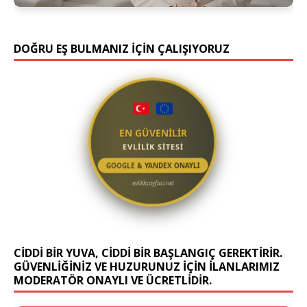
DOĞRU EŞ BULMANIZ İÇİN ÇALIŞIYORUZ
EN GÜVENİLİR
EVLİLİK SİTESİ
GOOGLE & YANDEX ONAYLI
evliliksayfasi.net
CIDDI BIR YUVA, CIDDI BIR BAŞLANGIÇ GEREKTIRIR.
GÜVENLIĞINIZ VE HUZURUNUZ IÇIN ILANLARIMIZ
MODERATÖR ONAYLI VE ÜCRETLIDIR.