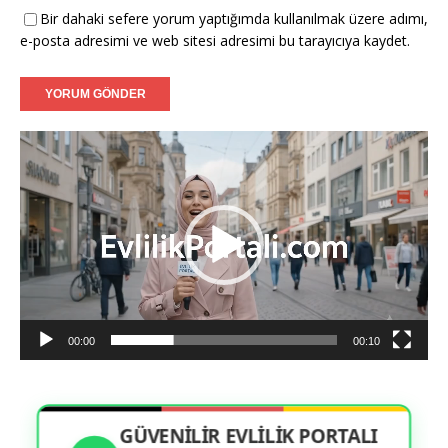
Filiz (39) - Münster:
Tanışmak ve görüşmek dileğiyle.
Bir dahaki sefere yorum yaptığımda kullanılmak üzere adımı,
e-posta adresimi ve web sitesi adresimi bu tarayıcıya kaydet.
Caner (37) - Karlsruhe:
Sadakatli bir hanımefendi
arıyorum.
Aylin (35) - Mannheim:
Ciddi adayların mesajlarını
bekliyorum.
Video
oynatıcı
Fatih (40) - Augsburg:
İnançlı ve ahlaklı bir eş adayı.
00:00
00:10
GÜVENİLİR EVLİLİK PORTALI