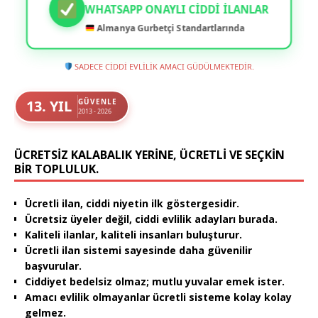
WHATSAPP ONAYLI CIDDI İLANLAR
Almanya Gurbetçi Standartlarında
SADECE CİDDİ EVLİLİK AMACI GÜDÜLMEKTEDİR.
13. YIL
GÜVENLE
2013 - 2026
ÜCRETSIZ KALABALIK YERINE, ÜCRETLI VE SEÇKIN
BIR TOPLULUK.
Ücretli ilan, ciddi niyetin ilk göstergesidir.
Ücretsiz üyeler değil, ciddi evlilik adayları burada.
Kaliteli ilanlar, kaliteli insanları buluşturur.
Ücretli ilan sistemi sayesinde daha güvenilir
başvurular.
Ciddiyet bedelsiz olmaz; mutlu yuvalar emek ister.
Amacı evlilik olmayanlar ücretli sisteme kolay kolay
gelmez.