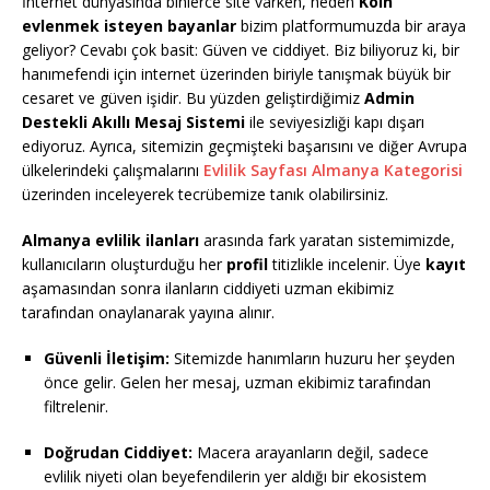
İnternet dünyasında binlerce site varken, neden
Köln
evlenmek isteyen bayanlar
bizim platformumuzda bir araya
geliyor? Cevabı çok basit: Güven ve ciddiyet. Biz biliyoruz ki, bir
hanımefendi için internet üzerinden biriyle tanışmak büyük bir
cesaret ve güven işidir. Bu yüzden geliştirdiğimiz
Admin
Destekli Akıllı Mesaj Sistemi
ile seviyesizliği kapı dışarı
ediyoruz. Ayrıca, sitemizin geçmişteki başarısını ve diğer Avrupa
ülkelerindeki çalışmalarını
Evlilik Sayfası Almanya Kategorisi
üzerinden inceleyerek tecrübemize tanık olabilirsiniz.
Almanya evlilik ilanları
arasında fark yaratan sistemimizde,
kullanıcıların oluşturduğu her
profil
titizlikle incelenir. Üye
kayıt
aşamasından sonra ilanların ciddiyeti uzman ekibimiz
tarafından onaylanarak yayına alınır.
Güvenli İletişim:
Sitemizde hanımların huzuru her şeyden
önce gelir. Gelen her mesaj, uzman ekibimiz tarafından
filtrelenir.
Doğrudan Ciddiyet:
Macera arayanların değil, sadece
evlilik niyeti olan beyefendilerin yer aldığı bir ekosistem