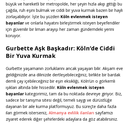
büyük ve hareketli bir metropolde, her şeyin hızla akıp gittiği bu
çağda, ruh eşini bulmak ve ciddi bir yuva kurmak bazen bir hayli
zorlaşabiliyor. İşte bu yüzden
Köln evlenmek isteyen
bayanlar
ve onlarla hayatını birleştirmek isteyen beyefendiler
için güvenilir bir liman arayışı her zaman gündemdeki yerini
koruyor.
Gurbette Aşk Başkadır: Köln’de Ciddi
Bir Yuva Kurmak
Gurbette yaşamanın zorluklarını ancak yaşayan bilir. Akşam eve
geldiğinizde ana dilinizde dertleşebileceğiniz, birlikte bir bardak
demli çay içebileceğiniz bir eşin eksikliği, Köln’ün o görkemli
ışıkları altında bile hissedilir.
Köln evlenmek isteyen
bayanlar
kategorimiz, tam da bu noktada devreye giriyor. Biz,
sadece bir tanışma sitesi değil, temeli saygı ve dürüstlüğe
dayanan bir aile kurma platformuyuz. Bu süreçte daha fazla
ilan görmek isterseniz,
Almanya evlilik ilanları
sayfamızı
ziyaret ederek diğer şehirlerdeki adaylara da göz atabilirsiniz.