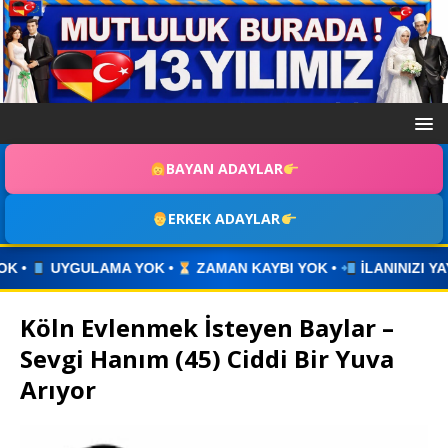
BAYAN ADAYLAR
ERKEK ADAYLAR
•
ZAMAN KAYBI YOK •
İLANINIZI YAYINLAYIN • WHATSAPP Ü
Köln Evlenmek İsteyen Baylar –
Sevgi Hanım (45) Ciddi Bir Yuva
Arıyor