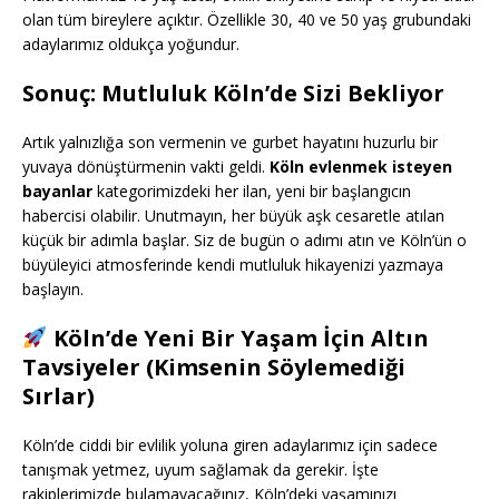
olan tüm bireylere açıktır. Özellikle 30, 40 ve 50 yaş grubundaki
adaylarımız oldukça yoğundur.
Sonuç: Mutluluk Köln’de Sizi Bekliyor
Artık yalnızlığa son vermenin ve gurbet hayatını huzurlu bir
yuvaya dönüştürmenin vakti geldi.
Köln evlenmek isteyen
bayanlar
kategorimizdeki her ilan, yeni bir başlangıcın
habercisi olabilir. Unutmayın, her büyük aşk cesaretle atılan
küçük bir adımla başlar. Siz de bugün o adımı atın ve Köln’ün o
büyüleyici atmosferinde kendi mutluluk hikayenizi yazmaya
başlayın.
Köln’de Yeni Bir Yaşam İçin Altın
Tavsiyeler (Kimsenin Söylemediği
Sırlar)
Köln’de ciddi bir evlilik yoluna giren adaylarımız için sadece
tanışmak yetmez, uyum sağlamak da gerekir. İşte
rakiplerimizde bulamayacağınız, Köln’deki yaşamınızı