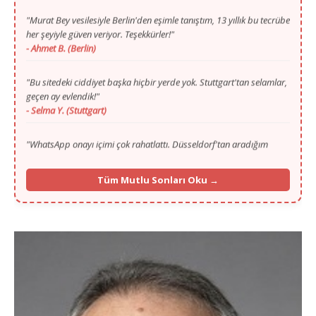
her şeyiyle güven veriyor. Teşekkürler!"
- Ahmet B. (Berlin)
"Bu sitedeki ciddiyet başka hiçbir yerde yok. Stuttgart'tan selamlar,
geçen ay evlendik!"
- Selma Y. (Stuttgart)
"WhatsApp onayı içimi çok rahatlattı. Düsseldorf'tan aradığım
huzuru sayenizde buldum."
- Mustafa T. (Düsseldorf)
"Gurbette yalnızlık zordu ama Murat Bey'in ilgisi ve portalı
Tüm Mutlu Sonları Oku →
sayesinde Köln'den hayat arkadaşımı buldum."
- Fatma K. (Köln)
"İlk başta ilan vermek için çekinmiştim, 13. yılınızı görünce
güvendim. Münih'ten selamlar, mutluyuz!"
- İbrahim G. (Münih)
"Frankfurt'ta yaşıyorum, eşim de buradan. Vesile olduğunuz için