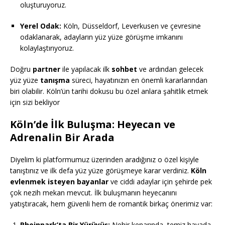
oluşturuyoruz.
Yerel Odak:
Köln, Düsseldorf, Leverkusen ve çevresine
odaklanarak, adayların yüz yüze görüşme imkanını
kolaylaştırıyoruz.
Doğru
partner
ile yapılacak ilk
sohbet
ve ardından gelecek
yüz yüze
tanışma
süreci, hayatınızın en önemli kararlarından
biri olabilir. Köln’ün tarihi dokusu bu özel anlara şahitlik etmek
için sizi bekliyor
Köln’de İlk Buluşma: Heyecan ve
Adrenalin Bir Arada
Diyelim ki platformumuz üzerinden aradığınız o özel kişiyle
tanıştınız ve ilk defa yüz yüze görüşmeye karar verdiniz.
Köln
evlenmek isteyen bayanlar
ve ciddi adaylar için şehirde pek
çok nezih mekan mevcut. İlk buluşmanın heyecanını
yatıştıracak, hem güvenli hem de romantik birkaç önerimiz var:
Rheinpark’ta Bir Yürüyüş:
Nehir kenarında, temiz havada