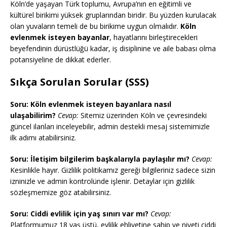
Köln’de yaşayan Türk toplumu, Avrupa’nın en eğitimli ve
kültürel birikimi yüksek gruplarından biridir. Bu yüzden kurulacak
olan yuvaların temeli de bu birikime uygun olmalıdır.
Köln
evlenmek isteyen bayanlar
, hayatlarını birleştirecekleri
beyefendinin dürüstlüğü kadar, iş disiplinine ve aile babası olma
potansiyeline de dikkat ederler.
Sıkça Sorulan Sorular (SSS)
Soru: Köln evlenmek isteyen bayanlara nasıl
ulaşabilirim?
Cevap:
Sitemiz üzerinden Köln ve çevresindeki
güncel ilanları inceleyebilir, admin destekli mesaj sistemimizle
ilk adımı atabilirsiniz.
Soru: İletişim bilgilerim başkalarıyla paylaşılır mı?
Cevap:
Kesinlikle hayır. Gizlilik politikamız gereği bilgileriniz sadece sizin
izninizle ve admin kontrolünde işlenir. Detaylar için gizlilik
sözleşmemize göz atabilirsiniz.
Soru: Ciddi evlilik için yaş sınırı var mı?
Cevap:
Platformumuz 18 yaş üstü, evlilik ehliyetine sahip ve niyeti ciddi