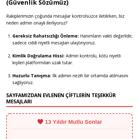
(Güvenlik Sözümüz)
Rakiplerimizin çoğunda mesajlar kontrolsüzce iletilirken, biz
neden admin onaylı ilerliyoruz?
Gereksiz Rahatsızlığı Önleme:
Hanımların vakti değerlidir;
sadece ciddi niyetli mesajları ulaştırıyoruz.
Kimlik Doğrulama Hissi:
Admin kontrolü, kötü niyetli
kişileri platformdan uzak tutar.
Huzurlu Tanışma:
İlk adımın nezih bir ortamda atılmasını
sağlıyoruz.
SAYFAMIZDAN EVLENEN ÇİFTLERİN TEŞEKKÜR
MESAJLARI
13 Yıldır Mutlu Sonlar
"Murat Bey vesilesiyle Berlin'den eşimle tanıştım, 13 yıllık bu tecrübe