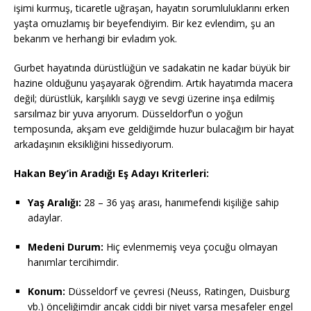
işimi kurmuş, ticaretle uğraşan, hayatın sorumluluklarını erken
yaşta omuzlamış bir beyefendiyim. Bir kez evlendim, şu an
bekarım ve herhangi bir evladım yok.
Gurbet hayatında dürüstlüğün ve sadakatin ne kadar büyük bir
hazine olduğunu yaşayarak öğrendim. Artık hayatımda macera
değil; dürüstlük, karşılıklı saygı ve sevgi üzerine inşa edilmiş
sarsılmaz bir yuva arıyorum. Düsseldorf’un o yoğun
temposunda, akşam eve geldiğimde huzur bulacağım bir hayat
arkadaşının eksikliğini hissediyorum.
Hakan Bey’in Aradığı Eş Adayı Kriterleri:
Yaş Aralığı:
28 – 36 yaş arası, hanımefendi kişiliğe sahip
adaylar.
Medeni Durum:
Hiç evlenmemiş veya çocuğu olmayan
hanımlar tercihimdir.
Konum:
Düsseldorf ve çevresi (Neuss, Ratingen, Duisburg
vb.) önceliğimdir ancak ciddi bir niyet varsa mesafeler engel