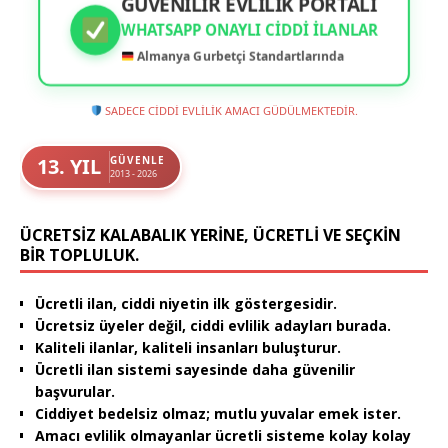
GÜVENİLİR EVLİLİK PORTALI
WHATSAPP ONAYLI CIDDI İLANLAR
Almanya Gurbetçi Standartlarında
SADECE CİDDİ EVLİLİK AMACI GÜDÜLMEKTEDİR.
13. YIL
GÜVENLE
2013 - 2026
ÜCRETSIZ KALABALIK YERINE, ÜCRETLI VE SEÇKIN
BIR TOPLULUK.
Ücretli ilan, ciddi niyetin ilk göstergesidir.
Ücretsiz üyeler değil, ciddi evlilik adayları burada.
Kaliteli ilanlar, kaliteli insanları buluşturur.
Ücretli ilan sistemi sayesinde daha güvenilir
başvurular.
Ciddiyet bedelsiz olmaz; mutlu yuvalar emek ister.
Amacı evlilik olmayanlar ücretli sisteme kolay kolay