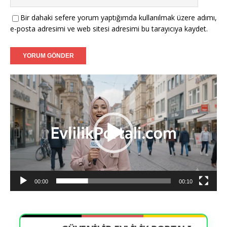
Filiz (39) - Münster:
Tanışmak ve görüşmek dileğiyle.
Bir dahaki sefere yorum yaptığımda kullanılmak üzere adımı,
e-posta adresimi ve web sitesi adresimi bu tarayıcıya kaydet.
Caner (37) - Karlsruhe:
Sadakatli bir hanımefendi
arıyorum.
Aylin (35) - Mannheim:
Ciddi adayların mesajlarını
bekliyorum.
Video
oynatıcı
Fatih (40) - Augsburg:
İnançlı ve ahlaklı bir eş adayı.
00:00
00:10