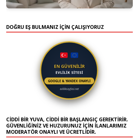
DOĞRU EŞ BULMANIZ İÇİN ÇALIŞIYORUZ
EN GÜVENİLİR
EVLİLİK SİTESİ
GOOGLE & YANDEX ONAYLI
evliliksayfasi.net
CIDDI BIR YUVA, CIDDI BIR BAŞLANGIÇ GEREKTIRIR.
GÜVENLIĞINIZ VE HUZURUNUZ IÇIN ILANLARIMIZ
MODERATÖR ONAYLI VE ÜCRETLIDIR.