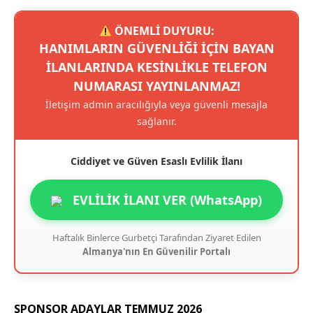
ÖNEMLİ DUYURU:
HANIMLARIN GÜVENLIĞI IÇIN BAYAN
ILANLARINDA KESINLIKLE TELEFON
NUMARASI YAYINLANMAZ!
İletişim admin aracılığıyla veya güvenli mesajla
sağlanır.
Ciddiyet ve Güven Esaslı Evlilik İlanı
EVLİLİK İLANI VER (WhatsApp)
Haftalık Binlerce Gurbetçi Tarafından Ziyaret Edilen
Almanya'nın En Güvenilir Portalı
SPONSOR ADAYLAR TEMMUZ 2026