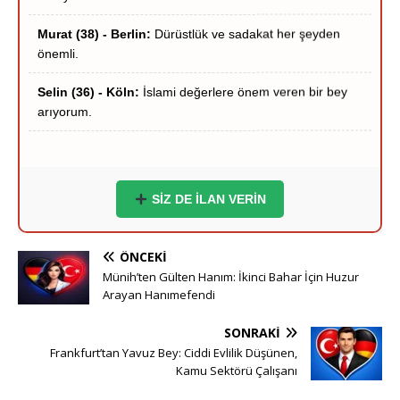
önemli.
Selin (36) - Köln:
İslami değerlere önem veren bir bey
arıyorum.
Hakan (40) - Münih:
Stuttgart çevresi ciddi hanımlar
yazsın.
Zeynep (39) - Frankfurt:
Frankfurt içi ciddi tanışma
niyetindeyim.
SİZ DE İLAN VERİN
Ömer (37) - Dortmund:
Hayırlı bir yuva kurmak
istiyorum.
ÖNCEKI
Esra (35) - Essen:
Sigara içmeyen adaylar önceliğimdir.
Münih’ten Gülten Hanım: İkinci Bahar İçin Huzur
Arayan Hanımefendi
Yusuf (41) - Bremen:
Ciddi ve inançlı bir eş adayı
SONRAKI
arıyorum.
Frankfurt’tan Yavuz Bey: Ciddi Evlilik Düşünen,
Kamu Sektörü Çalışanı
Derya (38) - Hannover:
Samimi ve dürüst beyler
bekliyorum.