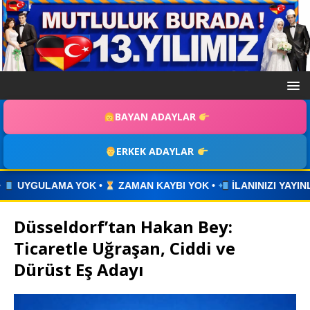
BAYAN ADAYLAR
ERKEK ADAYLAR
YBI YOK •
İLANINIZI YAYINLAYIN • WHATSAPP ÜZERİNDEN İLE
Düsseldorf’tan Hakan Bey:
Ticaretle Uğraşan, Ciddi ve
Dürüst Eş Adayı