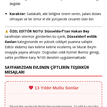
değildir.
Karakter:
Sadakatli, aile birliğine önem veren, yalanı dolanı
olmayan ve bir ömür el ele yürüyecek cesareti olan biri.
ÖZEL EDİTÖR NOTU:
Düsseldorf’tan Hakan Bey
tarafından sitemize gönderilen bu içerik,
Düsseldorf evlilik
ilanları
kategorisinde en yüksek ciddiyet puanına sahiptir.
Editör ekibimiz ilanı kelime kelime incelemiş ve Murat Bey’in
onayıyla yayına almıştır. Doğrudan ciddi hizmet ilkemiz gereği,
sahte profillere karşı %100 denetim uygulanmaktadır.
SAYFAMIZDAN EVLENEN ÇİFTLERİN TEŞEKKÜR
MESAJLARI
13 Yıldır Mutlu Sonlar
"Murat Bey vesilesiyle Berlin'den eşimle tanıştım, 13 yıllık bu tecrübe
her şeyiyle güven veriyor. Teşekkürler!"
- Ahmet B. (Berlin)