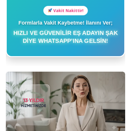
Vakit Nakittir!
Formlarla Vakit Kaybetme! İlanını Ver;
HIZLI VE GÜVENILIR EŞ ADAYIN ŞAK
DIYE WHATSAPP’INA GELSIN!