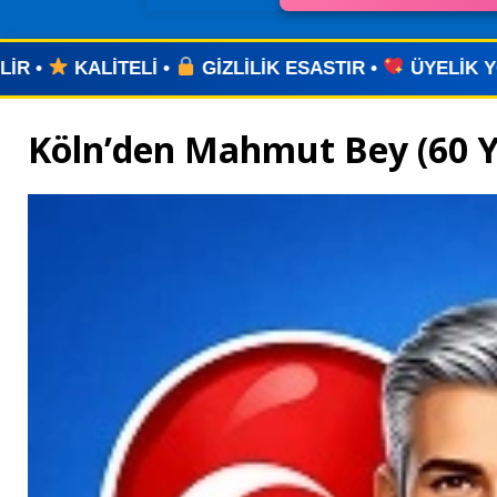
K ESASTIR •
ÜYELİK YOK •
UYGULAMA YOK •
Köln’den Mahmut Bey (60 Y