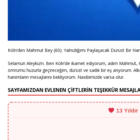
Köln’den Mahmut Bey (60): Yalnızlığımı Paylaşacak Dürüst Bir H
Selamun Aleyküm. Ben Köln’de ikamet ediyorum, adım Mahmut, 60
ömrümü huzurla geçireceğim, dürüst ve sadık bir eş arıyorum. Alk
hanımların mesajlarını bekliyorum. Nasibimizde varsa olur.
SAYFAMIZDAN EVLENEN ÇİFTLERİN TEŞEKKÜR MESAJLA
13 Yıldır
"Murat Bey vesilesiyle Berlin'den eşimle tanıştım, 13 yıllık bu tecrübe her ş
- Ahmet B. (Berlin)