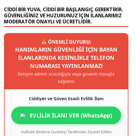
CIDDI BIR YUVA, CIDDI BIR BAŞLANGIÇ GEREKTIRIR.
GÜVENLIĞINIZ VE HUZURUNUZ IÇIN ILANLARIMIZ
MODERATÖR ONAYLI VE ÜCRETLIDIR.
ÖNEMLİ DUYURU:
HANIMLARIN GÜVENLIĞI IÇIN BAYAN
ILANLARINDA KESINLIKLE TELEFON
NUMARASI YAYINLANMAZ!
İletişim admin aracılığıyla veya güvenli mesajla
sağlanır.
Ciddiyet ve Güven Esaslı Evlilik İlanı
EVLİLİK İLANI VER (WhatsApp)
Haftalık Binlerce Gurbetçi Tarafından Ziyaret Edilen