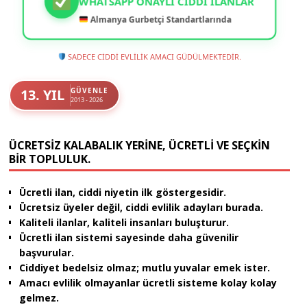
WHATSAPP ONAYLI CIDDI İLANLAR
Almanya Gurbetçi Standartlarında
SADECE CİDDİ EVLİLİK AMACI GÜDÜLMEKTEDİR.
13. YIL
GÜVENLE
2013 - 2026
ÜCRETSIZ KALABALIK YERINE, ÜCRETLI VE SEÇKIN
BIR TOPLULUK.
Ücretli ilan, ciddi niyetin ilk göstergesidir.
Ücretsiz üyeler değil, ciddi evlilik adayları burada.
Kaliteli ilanlar, kaliteli insanları buluşturur.
Ücretli ilan sistemi sayesinde daha güvenilir
başvurular.
Ciddiyet bedelsiz olmaz; mutlu yuvalar emek ister.
Amacı evlilik olmayanlar ücretli sisteme kolay kolay
gelmez.