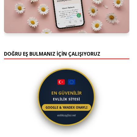
DOĞRU EŞ BULMANIZ İÇİN ÇALIŞIYORUZ
EN GÜVENİLİR
EVLİLİK SİTESİ
GOOGLE & YANDEX ONAYLI
evliliksayfasi.net