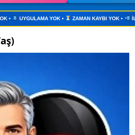
ZAMAN KAYBI YOK •
İLANINIZI YAYINLAYIN • WHAT
aş)