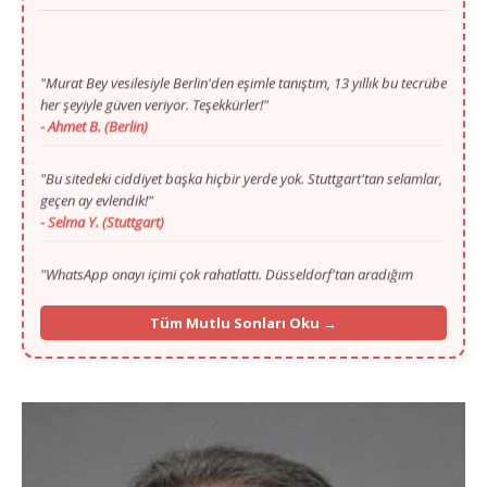
"Murat Bey vesilesiyle Berlin'den eşimle tanıştım, 13 yıllık bu tecrübe
her şeyiyle güven veriyor. Teşekkürler!"
- Ahmet B. (Berlin)
"Bu sitedeki ciddiyet başka hiçbir yerde yok. Stuttgart'tan selamlar,
geçen ay evlendik!"
- Selma Y. (Stuttgart)
"WhatsApp onayı içimi çok rahatlattı. Düsseldorf'tan aradığım
huzuru sayenizde buldum."
- Mustafa T. (Düsseldorf)
"Gurbette yalnızlık zordu ama Murat Bey'in ilgisi ve portalı
Tüm Mutlu Sonları Oku →
sayesinde Köln'den hayat arkadaşımı buldum."
- Fatma K. (Köln)
"İlk başta ilan vermek için çekinmiştim, 13. yılınızı görünce
güvendim. Münih'ten selamlar, mutluyuz!"
- İbrahim G. (Münih)