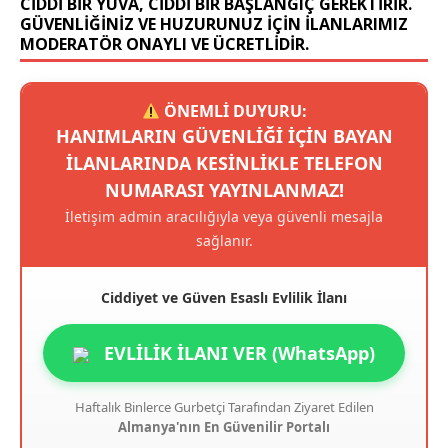
CIDDI BIR YUVA, CIDDI BIR BAŞLANGIÇ GEREKTIRIR.
GÜVENLIĞINIZ VE HUZURUNUZ IÇIN ILANLARIMIZ
MODERATÖR ONAYLI VE ÜCRETLIDIR.
ÖNEMLİ DUYURU:
HANIMLARIN GÜVENLIĞI IÇIN BAYAN
ILANLARINDA KESINLIKLE TELEFON
NUMARASI YAYINLANMAZ!
İletişim admin aracılığıyla veya güvenli mesajla
sağlanır.
Ciddiyet ve Güven Esaslı Evlilik İlanı
EVLİLİK İLANI VER (WhatsApp)
Haftalık Binlerce Gurbetçi Tarafından Ziyaret Edilen
Almanya'nın En Güvenilir Portalı