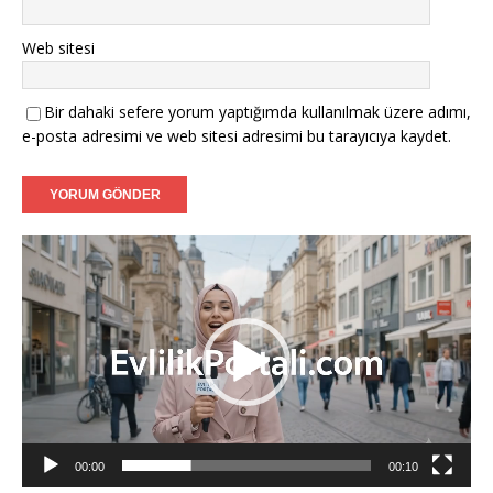
Mustafa (38) - Bonn:
Kendi işimin sahibiyim, niyetim
Web sitesi
ciddi.
Filiz (39) - Münster:
Tanışmak ve görüşmek dileğiyle.
Bir dahaki sefere yorum yaptığımda kullanılmak üzere adımı,
e-posta adresimi ve web sitesi adresimi bu tarayıcıya kaydet.
Caner (37) - Karlsruhe:
Sadakatli bir hanımefendi
arıyorum.
Aylin (35) - Mannheim:
Ciddi adayların mesajlarını
Video
bekliyorum.
oynatıcı
Fatih (40) - Augsburg:
İnançlı ve ahlaklı bir eş adayı.
00:00
00:10