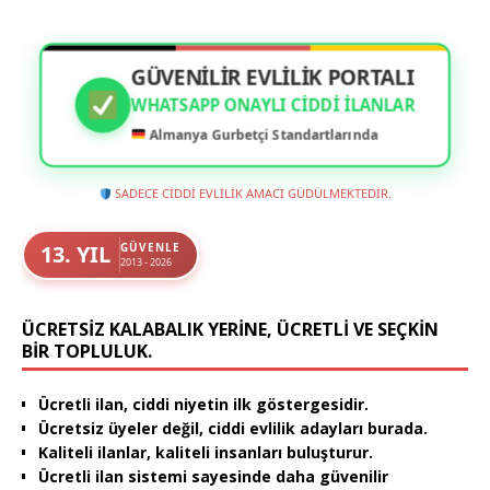
GÜVENİLİR EVLİLİK PORTALI
WHATSAPP ONAYLI CIDDI İLANLAR
Almanya Gurbetçi Standartlarında
SADECE CİDDİ EVLİLİK AMACI GÜDÜLMEKTEDİR.
13. YIL
GÜVENLE
2013 - 2026
ÜCRETSIZ KALABALIK YERINE, ÜCRETLI VE SEÇKIN
BIR TOPLULUK.
Ücretli ilan, ciddi niyetin ilk göstergesidir.
Ücretsiz üyeler değil, ciddi evlilik adayları burada.
Kaliteli ilanlar, kaliteli insanları buluşturur.
Ücretli ilan sistemi sayesinde daha güvenilir