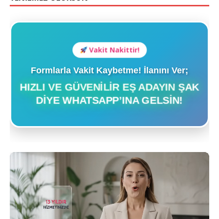
Vakit Nakittir!
Formlarla Vakit Kaybetme! İlanını Ver;
HIZLI VE GÜVENILIR EŞ ADAYIN ŞAK
DIYE WHATSAPP’INA GELSIN!