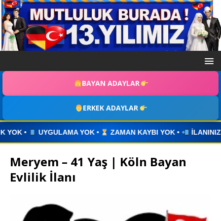
BAYAN ADAYLAR
ERKEK ADAYLAR
AMAN KAYBI YOK •
İLANINIZI YAYINLAYIN • WHATSAPP ÜZERİ
Meryem – 41 Yaş | Köln Bayan
Evlilik İlanı