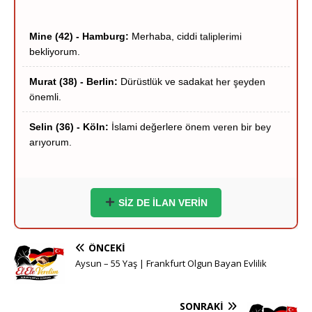
bekliyorum.
Murat (38) - Berlin:
Dürüstlük ve sadakat her şeyden
önemli.
Selin (36) - Köln:
İslami değerlere önem veren bir bey
arıyorum.
Hakan (40) - Münih:
Stuttgart çevresi ciddi hanımlar
yazsın.
Zeynep (39) - Frankfurt:
Frankfurt içi ciddi tanışma
niyetindeyim.
SİZ DE İLAN VERİN
Ömer (37) - Dortmund:
Hayırlı bir yuva kurmak
istiyorum.
ÖNCEKI
Aysun – 55 Yaş | Frankfurt Olgun Bayan Evlilik
Esra (35) - Essen:
Sigara içmeyen adaylar önceliğimdir.
Yusuf (41) - Bremen:
Ciddi ve inançlı bir eş adayı
SONRAKI