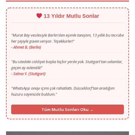
13 Yıldır Mutlu Sonlar
"Murat Bey vesilesiyle Berlin'den eşimle tanıştım, 13 yıllık bu tecrübe
her şeyiyle güven veriyor. Teşekkürler!"
- Ahmet B. (Berlin)
"Bu sitedeki ciddiyet başka hiçbir yerde yok. Stuttgart'tan selamlar,
geçen ay evlendik!"
- Selma Y. (Stuttgart)
"WhatsApp onayı içimi çok rahatlattı. Düsseldorf'tan aradığım
huzuru sayenizde buldum."
- Mustafa T. (Düsseldorf)
"Gurbette yalnızlık zordu ama Murat Bey'in ilgisi ve portalı
sayesinde Köln'den hayat arkadaşımı buldum."
Tüm Mutlu Sonları Oku →
- Fatma K. (Köln)
"İlk başta ilan vermek için çekinmiştim, 13. yılınızı görünce
güvendim. Münih'ten selamlar, mutluyuz!"