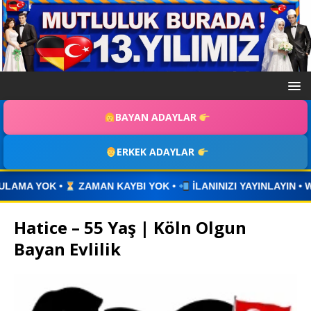
BAYAN ADAYLAR
ERKEK ADAYLAR
OK •
İLANINIZI YAYINLAYIN • WHATSAPP ÜZERİNDEN İLETİŞİM
Hatice – 55 Yaş | Köln Olgun
Bayan Evlilik