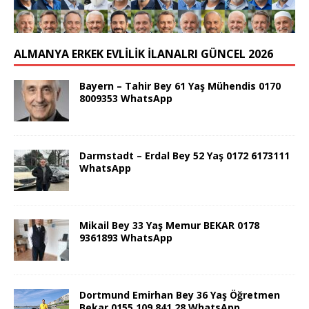
ALMANYA ERKEK EVLİLİK İLANALRI GÜNCEL 2026
Bayern – Tahir Bey 61 Yaş Mühendis 0170
8009353 WhatsApp
Darmstadt – Erdal Bey 52 Yaş 0172 6173111
WhatsApp
Mikail Bey 33 Yaş Memur BEKAR 0178
9361893 WhatsApp
Dortmund Emirhan Bey 36 Yaş Öğretmen
Bekar 0155 109 841 28 WhatsApp