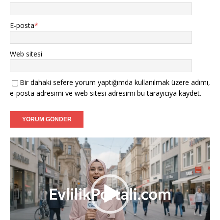
Sibel (36) - Bielefeld:
Samimi ve dürüst bir hayat
arkadaşı.
E-posta
*
Mustafa (38) - Bonn:
Kendi işimin sahibiyim, niyetim
ciddi.
Web sitesi
Filiz (39) - Münster:
Tanışmak ve görüşmek dileğiyle.
Bir dahaki sefere yorum yaptığımda kullanılmak üzere adımı,
Caner (37) - Karlsruhe:
Sadakatli bir hanımefendi
e-posta adresimi ve web sitesi adresimi bu tarayıcıya kaydet.
arıyorum.
Aylin (35) - Mannheim:
Ciddi adayların mesajlarını
bekliyorum.
Video
oynatıcı
Fatih (40) - Augsburg:
İnançlı ve ahlaklı bir eş adayı.