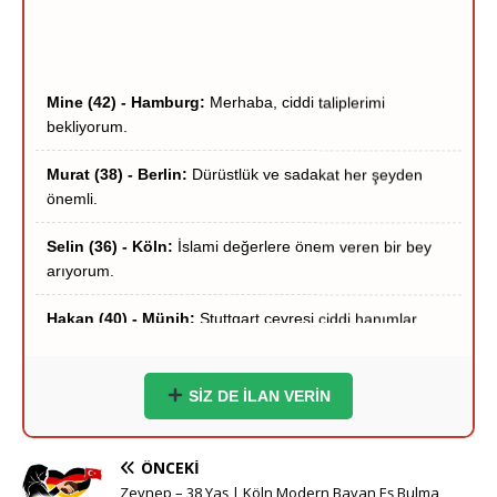
Mine (42) - Hamburg:
Merhaba, ciddi taliplerimi
bekliyorum.
Murat (38) - Berlin:
Dürüstlük ve sadakat her şeyden
önemli.
Selin (36) - Köln:
İslami değerlere önem veren bir bey
arıyorum.
Hakan (40) - Münih:
Stuttgart çevresi ciddi hanımlar
yazsın.
Zeynep (39) - Frankfurt:
Frankfurt içi ciddi tanışma
niyetindeyim.
SİZ DE İLAN VERİN
Ömer (37) - Dortmund:
Hayırlı bir yuva kurmak
istiyorum.
ÖNCEKI
Esra (35) - Essen:
Sigara içmeyen adaylar önceliğimdir.
Zeynep – 38 Yaş | Köln Modern Bayan Eş Bulma