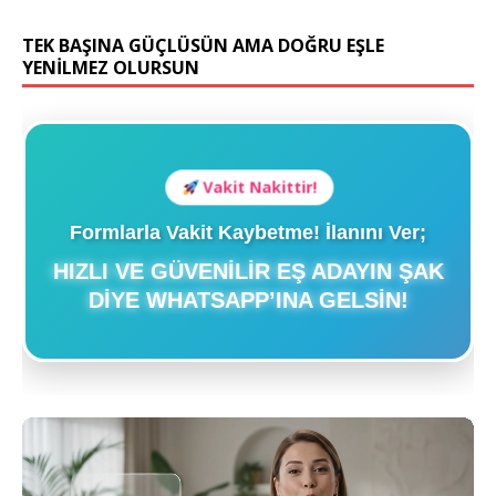
TEK BAŞINA GÜÇLÜSÜN AMA DOĞRU EŞLE
YENİLMEZ OLURSUN
Vakit Nakittir!
Formlarla Vakit Kaybetme! İlanını Ver;
HIZLI VE GÜVENILIR EŞ ADAYIN ŞAK
DIYE WHATSAPP’INA GELSIN!