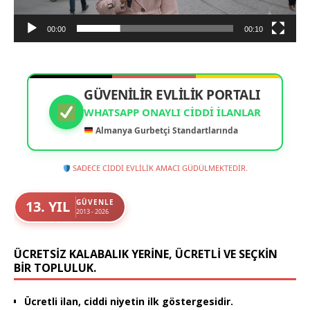
00:00
00:10
GÜVENİLİR EVLİLİK PORTALI
WHATSAPP ONAYLI CIDDI İLANLAR
Almanya Gurbetçi Standartlarında
SADECE CİDDİ EVLİLİK AMACI GÜDÜLMEKTEDİR.
13. YIL
GÜVENLE
2013 - 2026
ÜCRETSIZ KALABALIK YERINE, ÜCRETLI VE SEÇKIN
BIR TOPLULUK.
Ücretli ilan, ciddi niyetin ilk göstergesidir.