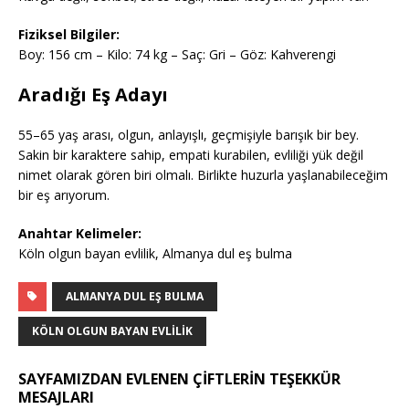
Fiziksel Bilgiler:
Boy: 156 cm – Kilo: 74 kg – Saç: Gri – Göz: Kahverengi
Aradığı Eş Adayı
55–65 yaş arası, olgun, anlayışlı, geçmişiyle barışık bir bey.
Sakin bir karaktere sahip, empati kurabilen, evliliği yük değil
nimet olarak gören biri olmalı. Birlikte huzurla yaşlanabileceğim
bir eş arıyorum.
Anahtar Kelimeler:
Köln olgun bayan evlilik, Almanya dul eş bulma
ALMANYA DUL EŞ BULMA
KÖLN OLGUN BAYAN EVLILIK
SAYFAMIZDAN EVLENEN ÇİFTLERİN TEŞEKKÜR
MESAJLARI