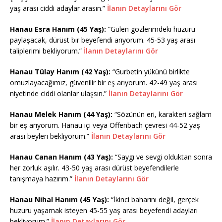
yaş arası ciddi adaylar arasın.”
İlanın Detaylarını Gör
Hanau Esra Hanım (45 Yaş):
“Gülen gözlerimdeki huzuru
paylaşacak, dürüst bir beyefendi arıyorum. 45-53 yaş arası
taliplerimi bekliyorum.”
İlanın Detaylarını Gör
Hanau Tülay Hanım (42 Yaş):
“Gurbetin yükünü birlikte
omuzlayacağımız, güvenilir bir eş arıyorum. 42-49 yaş arası
niyetinde ciddi olanlar ulaşsın.”
İlanın Detaylarını Gör
Hanau Melek Hanım (44 Yaş):
“Sözünün eri, karakteri sağlam
bir eş arıyorum. Hanau içi veya Offenbach çevresi 44-52 yaş
arası beyleri bekliyorum.”
İlanın Detaylarını Gör
Hanau Canan Hanım (43 Yaş):
“Saygı ve sevgi olduktan sonra
her zorluk aşılır. 43-50 yaş arası dürüst beyefendilerle
tanışmaya hazırım.”
İlanın Detaylarını Gör
Hanau Nihal Hanım (45 Yaş):
“İkinci baharını değil, gerçek
huzuru yaşamak isteyen 45-55 yaş arası beyefendi adayları
bekliyorum.”
İlanın Detaylarını Gör