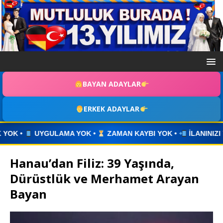
BAYAN ADAYLAR
ERKEK ADAYLAR
ZAMAN KAYBI YOK •
İLANINIZI YAYINLAYIN • WHATSAPP ÜZE
Hanau’dan Filiz: 39 Yaşında,
Dürüstlük ve Merhamet Arayan
Bayan