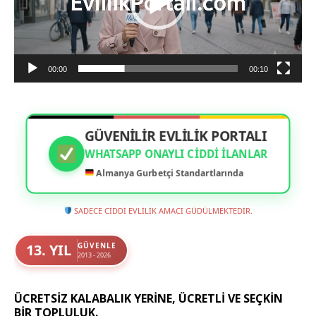
00:00
00:10
GÜVENİLİR EVLİLİK PORTALI
WHATSAPP ONAYLI CIDDI İLANLAR
Almanya Gurbetçi Standartlarında
SADECE CİDDİ EVLİLİK AMACI GÜDÜLMEKTEDİR.
13. YIL
GÜVENLE
2013 - 2026
ÜCRETSIZ KALABALIK YERINE, ÜCRETLI VE SEÇKIN
BIR TOPLULUK.