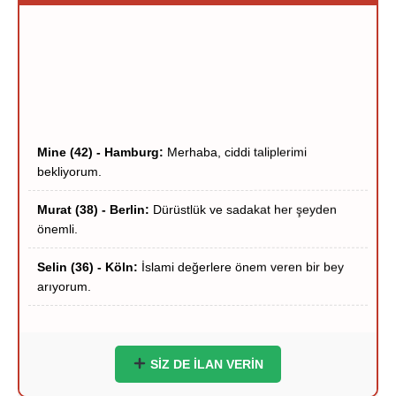
Mine (42) - Hamburg:
Merhaba, ciddi taliplerimi
bekliyorum.
Murat (38) - Berlin:
Dürüstlük ve sadakat her şeyden
önemli.
Selin (36) - Köln:
İslami değerlere önem veren bir bey
arıyorum.
Hakan (40) - Münih:
Stuttgart çevresi ciddi hanımlar
yazsın.
Zeynep (39) - Frankfurt:
Frankfurt içi ciddi tanışma
niyetindeyim.
SİZ DE İLAN VERİN
Ömer (37) - Dortmund:
Hayırlı bir yuva kurmak