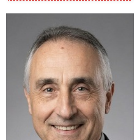
- Fatma K. (Köln)
"İlk başta ilan vermek için çekinmiştim, 13. yılınızı görünce
güvendim. Münih'ten selamlar, mutluyuz!"
- İbrahim G. (Münih)
"Frankfurt'ta yaşıyorum, eşim de buradan. Vesile olduğunuz için
Allah razı olsun Murat Bey kardeşim."
- Caner A. (Frankfurt)
"Hamburg'un soğuğunda içimizi ısıtan bir yuva kurduk. Her şey için
çok teşekkür ederiz."
- Hülya S. (Hamburg)
Dortmund Emirhan Bey 36 Yaş
Öğretmen Bekar 0155 109 841 28
WhatsApp