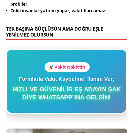
profiller.
Ciddi insanlar yatırım yapar, vakit harcamaz.
TEK BAŞINA GÜÇLÜSÜN AMA DOĞRU EŞLE
YENİLMEZ OLURSUN
Vakit Nakittir!
Formlarla Vakit Kaybetme! İlanını Ver;
HIZLI VE GÜVENILIR EŞ ADAYIN ŞAK
DIYE WHATSAPP’INA GELSIN!