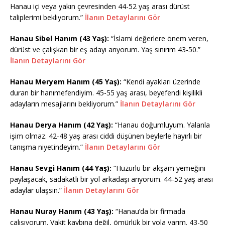
Hanau içi veya yakın çevresinden 44-52 yaş arası dürüst
taliplerimi bekliyorum.”
İlanın Detaylarını Gör
Hanau Sibel Hanım (43 Yaş):
“İslami değerlere önem veren,
dürüst ve çalışkan bir eş adayı arıyorum. Yaş sınırım 43-50.”
İlanın Detaylarını Gör
Hanau Meryem Hanım (45 Yaş):
“Kendi ayakları üzerinde
duran bir hanımefendiyim. 45-55 yaş arası, beyefendi kişilikli
adayların mesajlarını bekliyorum.”
İlanın Detaylarını Gör
Hanau Derya Hanım (42 Yaş):
“Hanau doğumluyum. Yalanla
işim olmaz. 42-48 yaş arası ciddi düşünen beylerle hayırlı bir
tanışma niyetindeyim.”
İlanın Detaylarını Gör
Hanau Sevgi Hanım (44 Yaş):
“Huzurlu bir akşam yemeğini
paylaşacak, sadakatli bir yol arkadaşı arıyorum. 44-52 yaş arası
adaylar ulaşsın.”
İlanın Detaylarını Gör
Hanau Nuray Hanım (43 Yaş):
“Hanau’da bir firmada
çalışıyorum. Vakit kaybına değil, ömürlük bir yola varım. 43-50