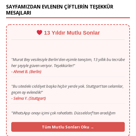
SAYFAMIZDAN EVLENEN ÇİFTLERİN TEŞEKKÜR
MESAJLARI
13 Yıldır Mutlu Sonlar
"Murat Bey vesilesiyle Berlin'den eşimle tanıştım, 13 yıllık bu tecrübe
her şeyiyle güven veriyor. Teşekkürler!"
- Ahmet B. (Berlin)
"Bu sitedeki ciddiyet başka hiçbir yerde yok. Stuttgart'tan selamlar,
geçen ay evlendik!"
- Selma Y. (Stuttgart)
"WhatsApp onayı içimi çok rahatlattı. Düsseldorf'tan aradığım
huzuru sayenizde buldum."
- Mustafa T. (Düsseldorf)
"Gurbette yalnızlık zordu ama Murat Bey'in ilgisi ve portalı
Tüm Mutlu Sonları Oku →
sayesinde Köln'den hayat arkadaşımı buldum."