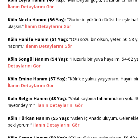
İlanın Detaylarını Gör
Köln Necla Hanım (56 Yaş):
“Gurbetin yükünü dürüst bir eşle hafi
ulaşsın.”
İlanın Detaylarını Gör
Köln Hanife Hanım (51 Yaş):
“Özü sözü bir olsun, yeter. 50-58 y
hazırım.”
İlanın Detaylarını Gör
Köln Songül Hanım (54 Yaş):
“Huzurlu bir yuva hayalim. 54-62 yaş
Detaylarını Gör
Köln Emine Hanım (57 Yaş):
“Köln’de yalnız yaşıyorum. Hayırlı bi
İlanın Detaylarını Gör
Köln Belgin Hanım (48 Yaş):
“Vakit kaybına tahammülüm yok. 48-
niyetindeyim.”
İlanın Detaylarını Gör
Köln Türkan Hanım (55 Yaş):
“Aslen İç Anadoluluyum. Gelenekleri
bekliyorum.”
İlanın Detaylarını Gör
Köln Canan Hanım (50 Yaş):
“Güler yüzlü ve anlayışlıyım. 50-60 y