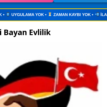
MAN KAYBI YOK •
İLANINIZI YAYINLAYIN • WHATSA
i Bayan Evlilik