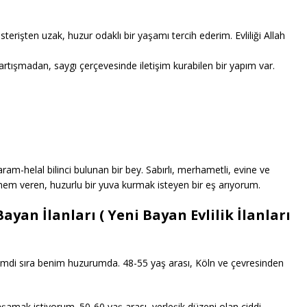
erişten uzak, huzur odaklı bir yaşamı tercih ederim. Evliliği Allah
rtışmadan, saygı çerçevesinde iletişim kurabilen bir yapım var.
ram-helal bilinci bulunan bir bey. Sabırlı, merhametli, evine ve
nem veren, huzurlu bir yuva kurmak isteyen bir eş arıyorum.
Bayan İlanları ( Yeni Bayan Evlilik İlanları
şimdi sıra benim huzurumda. 48-55 yaş arası, Köln ve çevresinden
aşamak istiyorum. 50-60 yaş arası, yerleşik düzeni olan ciddi