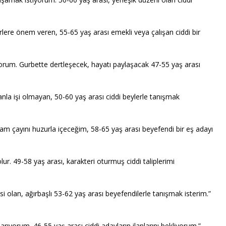
rlere önem veren, 55-65 yaş arası emekli veya çalışan ciddi bir
orum. Gurbette dertleşecek, hayatı paylaşacak 47-55 yaş arası
anla işi olmayan, 50-60 yaş arası ciddi beylerle tanışmak
m çayını huzurla içeceğim, 58-65 yaş arası beyefendi bir eş adayı
ur. 49-58 yaş arası, karakteri oturmuş ciddi taliplerimi
olan, ağırbaşlı 53-62 yaş arası beyefendilerle tanışmak isterim.”
arıyorum. 46-55 yaş arası ciddi adayların ilanlarını bekliyorum.”