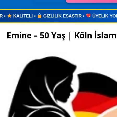
 ESASTIR •
ÜYELİK YOK •
UYGULAMA YOK •
ZA
Emine – 50 Yaş | Köln İslam