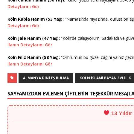
Detaylarını Gör
Köln Rabia Hanım (53 Yaş):
“Namazında niyazında, dürüst bir eş a
Detaylarını Gör
Köln Jale Hanım (47 Yaş):
“Köln’de çalışıyorum. Sadakatli ve güven
İlanın Detaylarını Gör
Köln Filiz Hanım (58 Yaş):
“Ömrümün bu güzel çağını yalnız geçir
İlanın Detaylarını Gör
ALMANYA DINI EŞ BULMA
KÖLN İSLAMI BAYAN EVLILIK
SAYFAMIZDAN EVLENEN ÇİFTLERİN TEŞEKKÜR MESAJLA
13 Yıldır
"Murat Bey vesilesiyle Berlin'den eşimle tanıştım, 13 yıllık bu tecrübe her ş