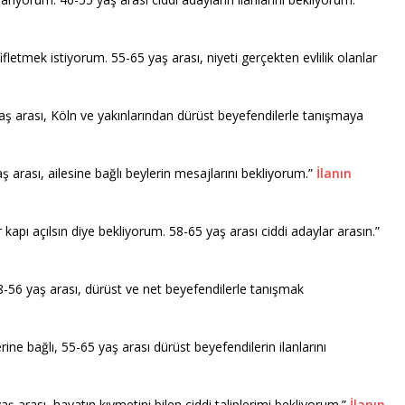
fletmek istiyorum. 55-65 yaş arası, niyeti gerçekten evlilik olanlar
aş arası, Köln ve yakınlarından dürüst beyefendilerle tanışmaya
 arası, ailesine bağlı beylerin mesajlarını bekliyorum.”
İlanın
r kapı açılsın diye bekliyorum. 58-65 yaş arası ciddi adaylar arasın.”
56 yaş arası, dürüst ve net beyefendilerle tanışmak
ne bağlı, 55-65 yaş arası dürüst beyefendilerin ilanlarını
aş arası, hayatın kıymetini bilen ciddi taliplerimi bekliyorum.”
İlanın