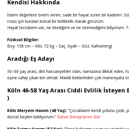
Kendisi Hakkında
İslami değerlere önem veren, sade bir hayat süren bir kadınım. Göst
rızası için kurulan kutsal bir birliktelik olarak görürüm.
Hayat tecrübem var, ne istediğimi ve ne istemediğimi biliyorum. Ta
Fiziksel Bilgiler:
Boy: 158 cm – Kilo: 72 kg – Saç: Siyah – Göz: Kahverengi
Aradığı Eş Adayı
50–60 yaş arası, dini hassasiyetleri olan, namazına dikkat eden, ha
eşine sahip çıkan biri olmalı. Maddi beklentiden çok maneviyata ö
Köln 46-58 Yaş Arası Ciddi Evlilik İsteyen 
)
Köln Meryem Hanım (48 Yaş):
“Çocuklarım kendi yolunu çizdi, 
dürüst beyleri bekliyorum.”
İlanın Detaylarını Gör
Köln Fatma Hanım (52 Yaş):
“İkinci baharımı saygı ve sevgiyle y