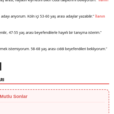
dayı arıyorum. Köln içi 53-60 yaş arası adaylar yazabilir.”
İlanın
ilir, 47-55 yaş arası beyefendilerle hayırlı bir tanışma isterim.”
mek istemiyorum. 58-68 yaş arası ciddi beyefendileri bekliyorum.”
RI
 Mutlu Sonlar
eyiyle güven veriyor. Teşekkürler!"