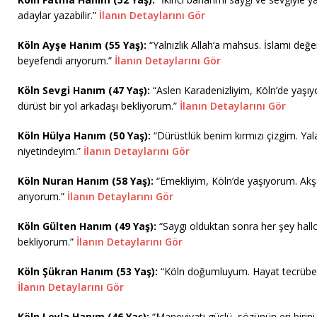
adaylar yazabilir.”
İlanın Detaylarını Gör
Köln Ayşe Hanım (55 Yaş):
“Yalnızlık Allah’a mahsus. İslami değe
beyefendi arıyorum.”
İlanın Detaylarını Gör
Köln Sevgi Hanım (47 Yaş):
“Aslen Karadenizliyim, Köln’de yaşıy
dürüst bir yol arkadaşı bekliyorum.”
İlanın Detaylarını Gör
Köln Hülya Hanım (50 Yaş):
“Dürüstlük benim kırmızı çizgim. Yal
niyetindeyim.”
İlanın Detaylarını Gör
Köln Nuran Hanım (58 Yaş):
“Emekliyim, Köln’de yaşıyorum. Akşa
arıyorum.”
İlanın Detaylarını Gör
Köln Gülten Hanım (49 Yaş):
“Saygı olduktan sonra her şey hallol
bekliyorum.”
İlanın Detaylarını Gör
Köln Şükran Hanım (53 Yaş):
“Köln doğumluyum. Hayat tecrübesi 
İlanın Detaylarını Gör
Köln Leyla Hanım (46 Yaş):
“Maneviyatı güçlü, sözünün eri birini 