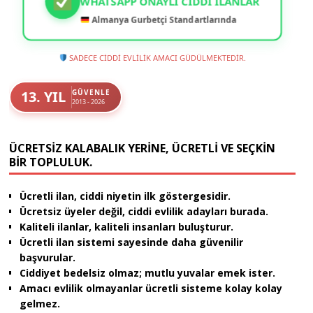
WHATSAPP ONAYLI CIDDI İLANLAR
Almanya Gurbetçi Standartlarında
SADECE CİDDİ EVLİLİK AMACI GÜDÜLMEKTEDİR.
13. YIL
GÜVENLE
2013 - 2026
ÜCRETSIZ KALABALIK YERINE, ÜCRETLI VE SEÇKIN
BIR TOPLULUK.
Ücretli ilan, ciddi niyetin ilk göstergesidir.
Ücretsiz üyeler değil, ciddi evlilik adayları burada.
Kaliteli ilanlar, kaliteli insanları buluşturur.
Ücretli ilan sistemi sayesinde daha güvenilir
başvurular.
Ciddiyet bedelsiz olmaz; mutlu yuvalar emek ister.
Amacı evlilik olmayanlar ücretli sisteme kolay kolay
gelmez.