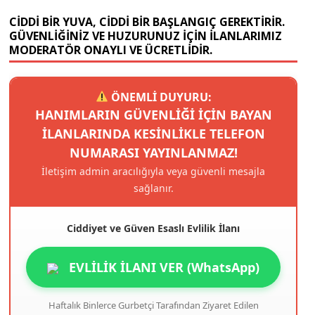
CIDDI BIR YUVA, CIDDI BIR BAŞLANGIÇ GEREKTIRIR.
GÜVENLIĞINIZ VE HUZURUNUZ IÇIN ILANLARIMIZ
MODERATÖR ONAYLI VE ÜCRETLIDIR.
ÖNEMLİ DUYURU:
HANIMLARIN GÜVENLIĞI IÇIN BAYAN
ILANLARINDA KESINLIKLE TELEFON
NUMARASI YAYINLANMAZ!
İletişim admin aracılığıyla veya güvenli mesajla
sağlanır.
Ciddiyet ve Güven Esaslı Evlilik İlanı
EVLİLİK İLANI VER (WhatsApp)
Haftalık Binlerce Gurbetçi Tarafından Ziyaret Edilen