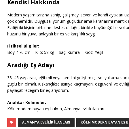
Kendisi Hakkında
Modern yaşam tarzına sahip, çalışmayı seven ve kendi ayakları üze
çok önemlidir. Duygusal yönüm güçlüdür ama kararlarımı mantık s
Evliliği iki kişinin birbirine destek olduğu, birlikte büyüdüğü bir y
huzurlu bir yuva, anlayışlı bir eş ve karşılıklı saygı.
Fiziksel Bilgiler:
Boy: 170 cm – Kilo: 58 kg – Saç: Kumral – Göz: Yeşil
Aradığı Eş Adayı
38–45 yaş arası, eğitimli veya kendini geliştirmiş, sosyal ama sorum
güçlü biri olmalı. Kıskançlıkta aşırıya kaçmayan, özgüvenli ve evli
paylaşabileceğim bir eş arıyorum.
Anahtar Kelimeler:
Köln modern bayan eş bulma, Almanya evlilik ilanları
ALMANYA EVLILIK ILANLARI
KÖLN MODERN BAYAN EŞ 