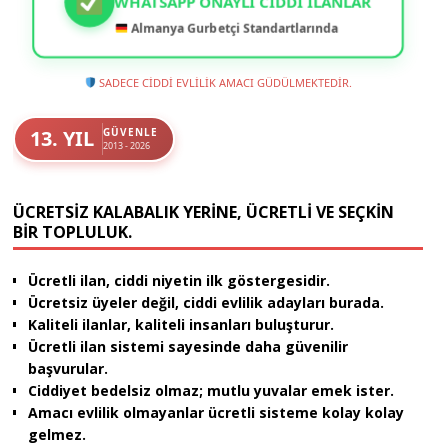
WHATSAPP ONAYLI CIDDI İLANLAR
Almanya Gurbetçi Standartlarında
SADECE CİDDİ EVLİLİK AMACI GÜDÜLMEKTEDİR.
13. YIL
GÜVENLE
2013 - 2026
ÜCRETSIZ KALABALIK YERINE, ÜCRETLI VE SEÇKIN
BIR TOPLULUK.
Ücretli ilan, ciddi niyetin ilk göstergesidir.
Ücretsiz üyeler değil, ciddi evlilik adayları burada.
Kaliteli ilanlar, kaliteli insanları buluşturur.
Ücretli ilan sistemi sayesinde daha güvenilir
başvurular.
Ciddiyet bedelsiz olmaz; mutlu yuvalar emek ister.
Amacı evlilik olmayanlar ücretli sisteme kolay kolay
gelmez.