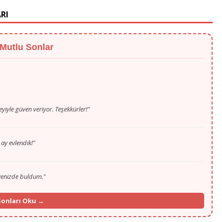
RI
 Mutlu Sonlar
eyiyle güven veriyor. Teşekkürler!"
 ay evlendik!"
ayenizde buldum."
öln'den hayat arkadaşımı buldum."
onları Oku →
nih'ten selamlar, mutluyuz!"