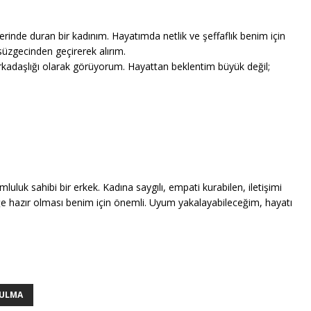
rinde duran bir kadınım. Hayatımda netlik ve şeffaflık benim için
üzgecinden geçirerek alırım.
ol arkadaşlığı olarak görüyorum. Hayattan beklentim büyük değil;
luluk sahibi bir erkek. Kadına saygılı, empati kurabilen, iletişimi
liğe hazır olması benim için önemli. Uyum yakalayabileceğim, hayatı
BULMA