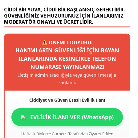
CIDDI BIR YUVA, CIDDI BIR BAŞLANGIÇ GEREKTIRIR.
GÜVENLIĞINIZ VE HUZURUNUZ IÇIN ILANLARIMIZ
MODERATÖR ONAYLI VE ÜCRETLIDIR.
ÖNEMLİ DUYURU:
HANIMLARIN GÜVENLIĞI IÇIN BAYAN
ILANLARINDA KESINLIKLE TELEFON
NUMARASI YAYINLANMAZ!
İletişim admin aracılığıyla veya güvenli mesajla
sağlanır.
Ciddiyet ve Güven Esaslı Evlilik İlanı
EVLİLİK İLANI VER (WhatsApp)
Haftalık Binlerce Gurbetçi Tarafından Ziyaret Edilen