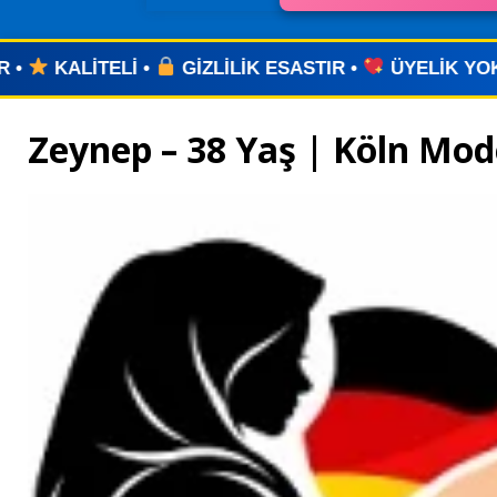
İK ESASTIR •
ÜYELİK YOK •
UYGULAMA YOK •
Zeynep – 38 Yaş | Köln Mo