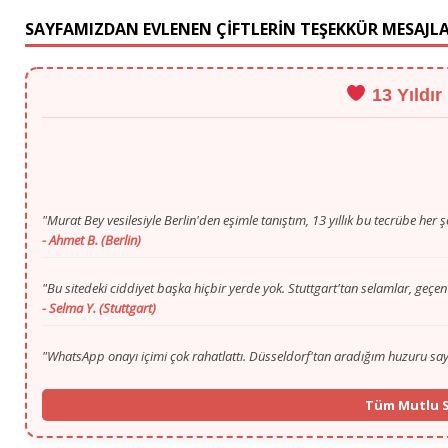
SAYFAMIZDAN EVLENEN ÇİFTLERİN TEŞEKKÜR MESAJLA
13 Yıldır
"Murat Bey vesilesiyle Berlin'den eşimle tanıştım, 13 yıllık bu tecrübe her ş
- Ahmet B. (Berlin)
"Bu sitedeki ciddiyet başka hiçbir yerde yok. Stuttgart'tan selamlar, geçen
- Selma Y. (Stuttgart)
"WhatsApp onayı içimi çok rahatlattı. Düsseldorf'tan aradığım huzuru s
- Mustafa T. (Düsseldorf)
"Gurbette yalnızlık zordu ama Murat Bey'in ilgisi ve portalı sayesinde K
- Fatma K. (Köln)
Tüm Mutlu S
"İlk başta ilan vermek için çekinmiştim, 13. yılınızı görünce güvendim. Mü