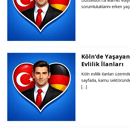
Düsseldorf’ta ikamet ediy
sorumluluklarını erken ya
Köln’de Yaşayan 
Evlilik İlanları
Köln evlilik ilanları üzerin
sayfada, kamu sektöründe ç
[…]