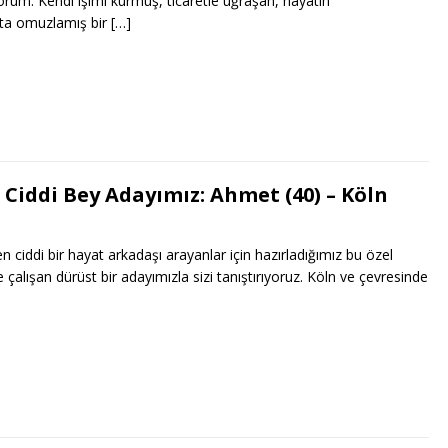
orum. Kendi işimi kurmuş, ticaretle uğraşan, hayatın
şta omuzlamış bir
[…]
Ciddi Bey Adayımız: Ahmet (40) – Köln
den ciddi bir hayat arkadaşı arayanlar için hazırladığımız bu özel
alışan dürüst bir adayımızla sizi tanıştırıyoruz. Köln ve çevresinde