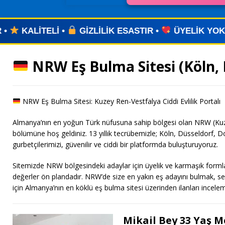
LİLİK ESASTIR •
ÜYELİK YOK •
UYGULAMA YOK 
NRW Eş Bulma Sitesi (Köln, 
NRW Eş Bulma Sitesi: Kuzey Ren-Vestfalya Ciddi Evlilik Portalı
Almanya’nın en yoğun Türk nüfusuna sahip bölgesi olan NRW (Kuzey
bölümüne hoş geldiniz. 13 yıllık tecrübemizle; Köln, Düsseldorf, 
gurbetçilerimizi, güvenilir ve ciddi bir platformda buluşturuyoruz.
Sitemizde NRW bölgesindeki adaylar için üyelik ve karmaşık forml
değerler ön plandadır. NRW’de size en yakın eş adayını bulmak, se
için Almanya’nın en köklü eş bulma sitesi üzerinden ilanları incele
Mikail Bey 33 Yaş 