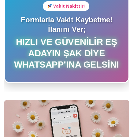
Vakit Nakittir!
Formlarla Vakit Kaybetme!
İlanını Ver;
HIZLI VE GÜVENILIR EŞ
ADAYIN ŞAK DIYE
WHATSAPP’INA GELSIN!