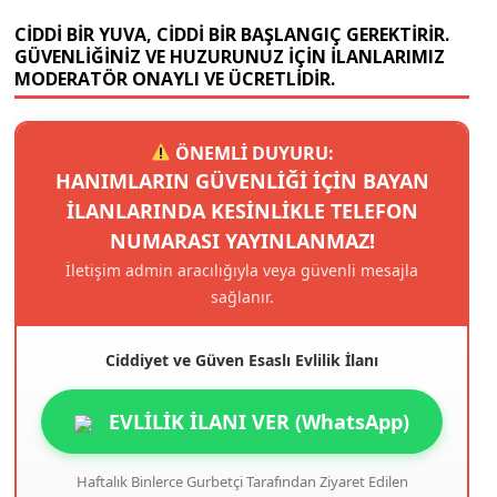
CIDDI BIR YUVA, CIDDI BIR BAŞLANGIÇ GEREKTIRIR.
GÜVENLIĞINIZ VE HUZURUNUZ IÇIN ILANLARIMIZ
MODERATÖR ONAYLI VE ÜCRETLIDIR.
ÖNEMLİ DUYURU:
HANIMLARIN GÜVENLIĞI IÇIN BAYAN
ILANLARINDA KESINLIKLE TELEFON
NUMARASI YAYINLANMAZ!
İletişim admin aracılığıyla veya güvenli mesajla
sağlanır.
Ciddiyet ve Güven Esaslı Evlilik İlanı
EVLİLİK İLANI VER (WhatsApp)
Haftalık Binlerce Gurbetçi Tarafından Ziyaret Edilen