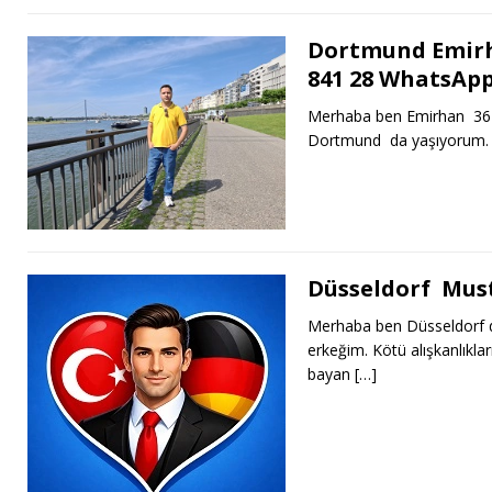
Dortmund Emirh
841 28 WhatsAp
Merhaba ben Emirhan 36 ya
Dortmund da yaşıyorum. İ
Düsseldorf Must
Merhaba ben Düsseldorf d
erkeğim. Kötü alışkanlıkla
bayan
[…]