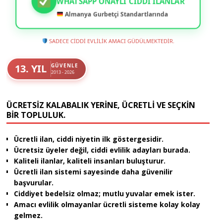
WHATSAPP ONAYLI CIDDI İLANLAR
Almanya Gurbetçi Standartlarında
SADECE CİDDİ EVLİLİK AMACI GÜDÜLMEKTEDİR.
13. YIL
GÜVENLE
2013 - 2026
ÜCRETSIZ KALABALIK YERINE, ÜCRETLI VE SEÇKIN
BIR TOPLULUK.
Ücretli ilan, ciddi niyetin ilk göstergesidir.
Ücretsiz üyeler değil, ciddi evlilik adayları burada.
Kaliteli ilanlar, kaliteli insanları buluşturur.
Ücretli ilan sistemi sayesinde daha güvenilir
başvurular.
Ciddiyet bedelsiz olmaz; mutlu yuvalar emek ister.
Amacı evlilik olmayanlar ücretli sisteme kolay kolay
gelmez.