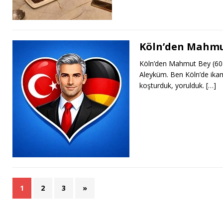
Köln’den Mahmut
Köln’den Mahmut Bey (60)
Aleyküm. Ben Köln’de ik
koşturduk, yorulduk.
[…]
1
2
3
»