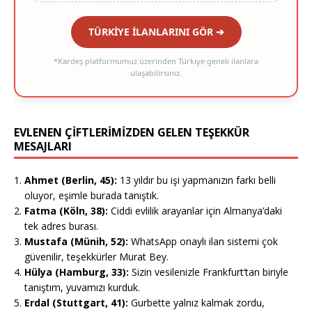
TÜRKİYE İLANLARINI GÖR ➔
*Kardeş platformumuz üzerinden Türkiye geneli ilanlara
ulaşabilirsiniz.
EVLENEN ÇİFTLERİMİZDEN GELEN TEŞEKKÜR
MESAJLARI
Ahmet (Berlin, 45):
13 yıldır bu işi yapmanızın farkı belli
oluyor, eşimle burada tanıştık.
Fatma (Köln, 38):
Ciddi evlilik arayanlar için Almanya’daki
tek adres burası.
Mustafa (Münih, 52):
WhatsApp onaylı ilan sistemi çok
güvenilir, teşekkürler Murat Bey.
Hülya (Hamburg, 33):
Sizin vesilenizle Frankfurt’tan biriyle
tanıştım, yuvamızı kurduk.
Erdal (Stuttgart, 41):
Gurbette yalnız kalmak zordu,