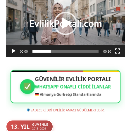
00:00
00:10
GÜVENİLİR EVLİLİK PORTALI
WHATSAPP ONAYLI CIDDI İLANLAR
Almanya Gurbetçi Standartlarında
SADECE CİDDİ EVLİLİK AMACI GÜDÜLMEKTEDİR.
13. YIL
GÜVENLE
2013 - 2026