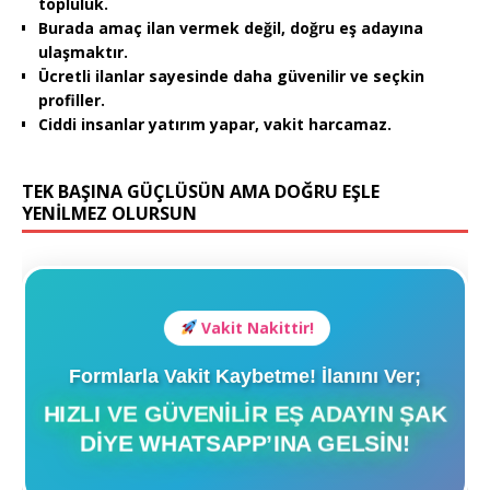
topluluk.
Burada amaç ilan vermek değil, doğru eş adayına
ulaşmaktır.
Ücretli ilanlar sayesinde daha güvenilir ve seçkin
profiller.
Ciddi insanlar yatırım yapar, vakit harcamaz.
TEK BAŞINA GÜÇLÜSÜN AMA DOĞRU EŞLE
YENİLMEZ OLURSUN
Vakit Nakittir!
Formlarla Vakit Kaybetme! İlanını Ver;
HIZLI VE GÜVENILIR EŞ ADAYIN ŞAK
DIYE WHATSAPP’INA GELSIN!