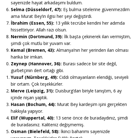
sayenizde hayat arkadaşımı buldum.
Selma (Düsseldorf, 47):
Eş bulma sitelerine güvenmezdim
ama Murat Bey’in ilgisi her şeyi değiştirdi.
İbrahim (Essen, 55):
13 yıllık tecrübe kendini her adımda
hissettiriyor. Allah razı olsun.
Nermin (Dortmund, 39):
İlk başta çekinerek ilan vermiştim,
şimdi çok mutlu bir yuvam var.
Kemal (Bremen, 43):
Almanya’nın her yerinden ilan olması
harika bir imkan.
Zeynep (Hannover, 36):
Burası sadece bir site değil,
gurbetçinin dert ortağı gibi.
Yusuf (Nürnberg, 49):
Ciddi olmayanların elendiği, seviyeli
bir ortam. Çok teşekkürler.
Merve (Leipzig, 31):
Duisburg’dan biriyle tanıştım, 6 ay
içinde nişan yaptık.
Hasan (Bochum, 44):
Murat Bey kardeşim işini gerçekten
hakkıyla yapıyor.
Elif (Wuppertal, 40):
13 sene önce de buradaydınız, şimdi
de buradasınız. Kaliteniz değişmemiş.
Osman (Bielefeld, 58):
İkinci baharımı sayenizde