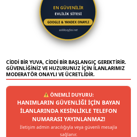
EN GÜVENİLİR
EVLİLİK SİTESİ
GOOGLE & YANDEX ONAYLI
evliliksayfasi.net
CIDDI BIR YUVA, CIDDI BIR BAŞLANGIÇ GEREKTIRIR.
GÜVENLIĞINIZ VE HUZURUNUZ IÇIN ILANLARIMIZ
MODERATÖR ONAYLI VE ÜCRETLIDIR.
ÖNEMLİ DUYURU:
HANIMLARIN GÜVENLIĞI IÇIN BAYAN
ILANLARINDA KESINLIKLE TELEFON
NUMARASI YAYINLANMAZ!
İletişim admin aracılığıyla veya güvenli mesajla
sağlanır.