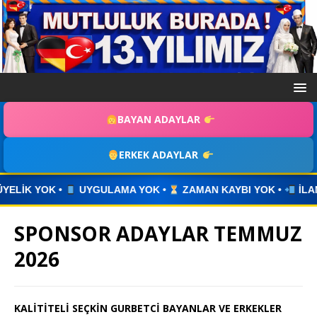
BAYAN ADAYLAR
ERKEK ADAYLAR
YOK •
ZAMAN KAYBI YOK •
İLANINIZI YAYINLAYIN • WHATS
SPONSOR ADAYLAR TEMMUZ
2026
KALİTİTELİ SEÇKİN GURBETCİ BAYANLAR VE ERKEKLER