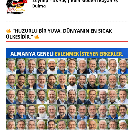
Zeynep – 38 Yaş | Köln Modern Bayan Eş
Bulma
“HUZURLU BIR YUVA, DÜNYANIN EN SICAK
ÜLKESIDIR.”