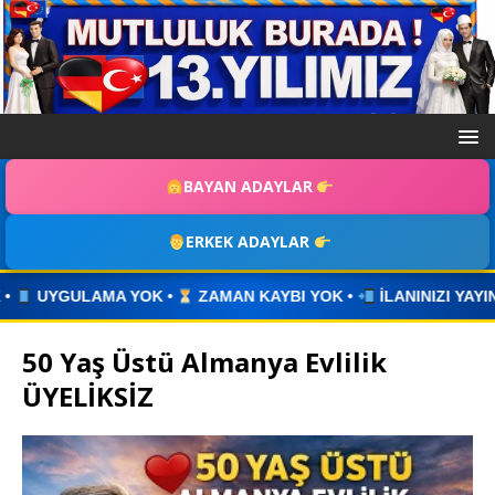
BAYAN ADAYLAR
ERKEK ADAYLAR
•
ZAMAN KAYBI YOK •
İLANINIZI YAYINLAYIN • WHATSAPP Ü
50 Yaş Üstü Almanya Evlilik
ÜYELİKSİZ