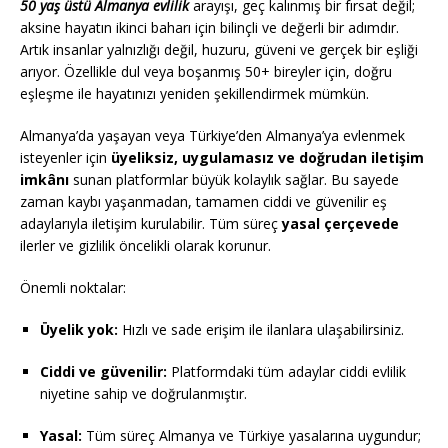
50 yaş üstü Almanya evlilik
arayışı, geç kalınmış bir fırsat değil;
aksine hayatın ikinci baharı için bilinçli ve değerli bir adımdır.
Artık insanlar yalnızlığı değil, huzuru, güveni ve gerçek bir eşliği
arıyor. Özellikle dul veya boşanmış 50+ bireyler için, doğru
eşleşme ile hayatınızı yeniden şekillendirmek mümkün.
Almanya’da yaşayan veya Türkiye’den Almanya’ya evlenmek
isteyenler için
üyeliksiz, uygulamasız ve doğrudan iletişim
imkânı
sunan platformlar büyük kolaylık sağlar. Bu sayede
zaman kaybı yaşanmadan, tamamen ciddi ve güvenilir eş
adaylarıyla iletişim kurulabilir. Tüm süreç
yasal çerçevede
ilerler ve gizlilik öncelikli olarak korunur.
Önemli noktalar:
Üyelik yok:
Hızlı ve sade erişim ile ilanlara ulaşabilirsiniz.
Ciddi ve güvenilir:
Platformdaki tüm adaylar ciddi evlilik
niyetine sahip ve doğrulanmıştır.
Yasal:
Tüm süreç Almanya ve Türkiye yasalarına uygundur;