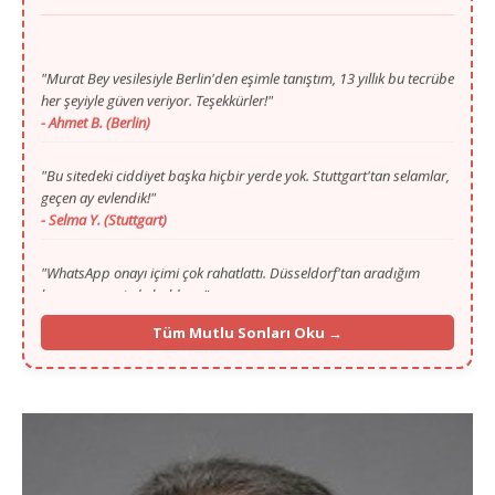
"Murat Bey vesilesiyle Berlin'den eşimle tanıştım, 13 yıllık bu tecrübe
her şeyiyle güven veriyor. Teşekkürler!"
- Ahmet B. (Berlin)
"Bu sitedeki ciddiyet başka hiçbir yerde yok. Stuttgart'tan selamlar,
geçen ay evlendik!"
- Selma Y. (Stuttgart)
"WhatsApp onayı içimi çok rahatlattı. Düsseldorf'tan aradığım
huzuru sayenizde buldum."
- Mustafa T. (Düsseldorf)
"Gurbette yalnızlık zordu ama Murat Bey'in ilgisi ve portalı
Tüm Mutlu Sonları Oku →
sayesinde Köln'den hayat arkadaşımı buldum."
- Fatma K. (Köln)
"İlk başta ilan vermek için çekinmiştim, 13. yılınızı görünce
güvendim. Münih'ten selamlar, mutluyuz!"
- İbrahim G. (Münih)