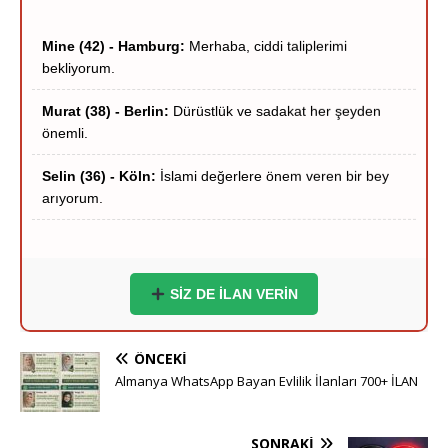
Mine (42) - Hamburg:
Merhaba, ciddi taliplerimi
bekliyorum.
Murat (38) - Berlin:
Dürüstlük ve sadakat her şeyden
önemli.
Selin (36) - Köln:
İslami değerlere önem veren bir bey
arıyorum.
Hakan (40) - Münih:
Stuttgart çevresi ciddi hanımlar
yazsın.
Zeynep (39) - Frankfurt:
Frankfurt içi ciddi tanışma
niyetindeyim.
SİZ DE İLAN VERİN
Ömer (37) - Dortmund:
Hayırlı bir yuva kurmak
ÖNCEKI
istiyorum.
Almanya WhatsApp Bayan Evlilik İlanları 700+ İLAN
Esra (35) - Essen:
Sigara içmeyen adaylar önceliğimdir.
SONRAKI
Yusuf (41) - Bremen:
Ciddi ve inançlı bir eş adayı