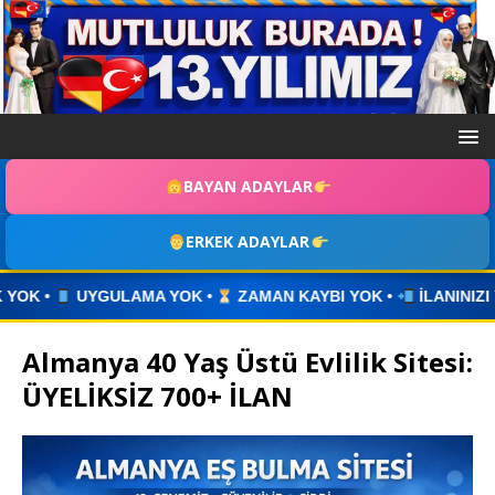
BAYAN ADAYLAR
ERKEK ADAYLAR
K •
ZAMAN KAYBI YOK •
İLANINIZI YAYINLAYIN • WHATSAP
Almanya 40 Yaş Üstü Evlilik Sitesi:
ÜYELİKSİZ 700+ İLAN