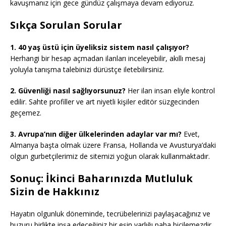
kavuşmanız için gece gündüz çalışmaya devam ediyoruz.
Sıkça Sorulan Sorular
1. 40 yaş üstü için üyeliksiz sistem nasıl çalışıyor?
Herhangi bir hesap açmadan ilanları inceleyebilir, akıllı mesaj
yoluyla tanışma talebinizi dürüstçe iletebilirsiniz.
2. Güvenliği nasıl sağlıyorsunuz?
Her ilan insan eliyle kontrol
edilir. Sahte profiller ve art niyetli kişiler editör süzgecinden
geçemez.
3. Avrupa’nın diğer ülkelerinden adaylar var mı?
Evet,
Almanya başta olmak üzere Fransa, Hollanda ve Avusturya’daki
olgun gurbetçilerimiz de sitemizi yoğun olarak kullanmaktadır.
Sonuç: İkinci Baharınızda Mutluluk
Sizin de Hakkınız
Hayatın olgunluk döneminde, tecrübelerinizi paylaşacağınız ve
huzuru birlikte inşa edeceğiniz bir eşin varlığı paha biçilemezdir.