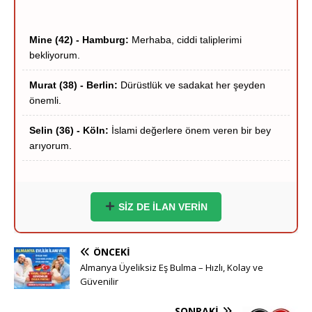
Mine (42) - Hamburg:
Merhaba, ciddi taliplerimi
bekliyorum.
Murat (38) - Berlin:
Dürüstlük ve sadakat her şeyden
önemli.
Selin (36) - Köln:
İslami değerlere önem veren bir bey
arıyorum.
Hakan (40) - Münih:
Stuttgart çevresi ciddi hanımlar
yazsın.
Zeynep (39) - Frankfurt:
Frankfurt içi ciddi tanışma
SİZ DE İLAN VERİN
niyetindeyim.
Ömer (37) - Dortmund:
Hayırlı bir yuva kurmak
ÖNCEKI
istiyorum.
Almanya Üyeliksiz Eş Bulma – Hızlı, Kolay ve
Güvenilir
Esra (35) - Essen:
Sigara içmeyen adaylar önceliğimdir.
SONRAKI