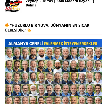
Zeynep – 38 Yaş | Köln Modern Bayan Eş
Bulma
“HUZURLU BIR YUVA, DÜNYANIN EN SICAK
ÜLKESIDIR.”