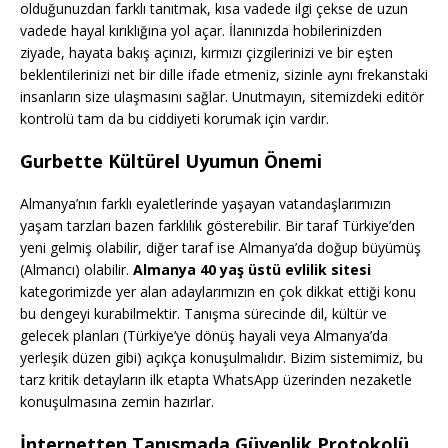
olduğunuzdan farklı tanıtmak, kısa vadede ilgi çekse de uzun
vadede hayal kırıklığına yol açar. İlanınızda hobilerinizden
ziyade, hayata bakış açınızı, kırmızı çizgilerinizi ve bir eşten
beklentilerinizi net bir dille ifade etmeniz, sizinle aynı frekanstaki
insanların size ulaşmasını sağlar. Unutmayın, sitemizdeki editör
kontrolü tam da bu ciddiyeti korumak için vardır.
Gurbette Kültürel Uyumun Önemi
Almanya’nın farklı eyaletlerinde yaşayan vatandaşlarımızın
yaşam tarzları bazen farklılık gösterebilir. Bir taraf Türkiye’den
yeni gelmiş olabilir, diğer taraf ise Almanya’da doğup büyümüş
(Almancı) olabilir.
Almanya 40 yaş üstü evlilik sitesi
kategorimizde yer alan adaylarımızın en çok dikkat ettiği konu
bu dengeyi kurabilmektir. Tanışma sürecinde dil, kültür ve
gelecek planları (Türkiye’ye dönüş hayali veya Almanya’da
yerleşik düzen gibi) açıkça konuşulmalıdır. Bizim sistemimiz, bu
tarz kritik detayların ilk etapta WhatsApp üzerinden nezaketle
konuşulmasına zemin hazırlar.
İnternetten Tanışmada Güvenlik Protokolü