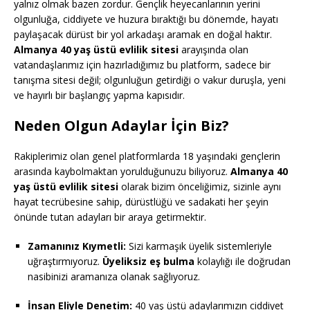
yalnız olmak bazen zordur. Gençlik heyecanlarının yerini
olgunluğa, ciddiyete ve huzura bıraktığı bu dönemde, hayatı
paylaşacak dürüst bir yol arkadaşı aramak en doğal haktır.
Almanya 40 yaş üstü evlilik sitesi
arayışında olan
vatandaşlarımız için hazırladığımız bu platform, sadece bir
tanışma sitesi değil; olgunluğun getirdiği o vakur duruşla, yeni
ve hayırlı bir başlangıç yapma kapısıdır.
Neden Olgun Adaylar İçin Biz?
Rakiplerimiz olan genel platformlarda 18 yaşındaki gençlerin
arasında kaybolmaktan yorulduğunuzu biliyoruz.
Almanya 40
yaş üstü evlilik sitesi
olarak bizim önceliğimiz, sizinle aynı
hayat tecrübesine sahip, dürüstlüğü ve sadakati her şeyin
önünde tutan adayları bir araya getirmektir.
Zamanınız Kıymetli:
Sizi karmaşık üyelik sistemleriyle
uğraştırmıyoruz.
Üyeliksiz eş bulma
kolaylığı ile doğrudan
nasibinizi aramanıza olanak sağlıyoruz.
İnsan Eliyle Denetim:
40 yaş üstü adaylarımızın ciddiyet