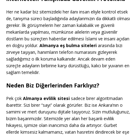
Her ne kadar biz sitemizdeki her ilanı insan eliyle kontrol etsek
de, tanışma süreci başladığında adaylarımızın da dikkatli olması
gerekir. İlk görüşmelerin her zaman kalabalık ve güvenli
mekanlarda yapılması, mümkünse ailelerin veya güvenilir
dostların bu süreçten haberdar edilmesi İslami ve insani açıdan
en doğru yoldur.
Almanya eş bulma siteleri
arasında bizi
zirveye taşıyan, hanımların telefon numarasını gizleyerek
sağladığımız o ilk koruma kalkanıdır. Ancak devam eden
süreçte adayların birbirine karşı dürüstlüğü, kalıcı bir yuvanın en
sağlam temelidir.
Neden Biz Diğerlerinden Farklıyız?
Pek çok
Almanya evlilik sitesi
sadece birer algoritmadan
ibarettir. Sizi birer “sayı” olarak görürler. Biz ise Ankara’nın o
samimi ve mert duruşunu dijitale taşıyoruz. Sizin mutluluğunuz,
bizim başarımızdır. Sitemizde yer alan her başarılı evlilik
hikayesi, işimize olan inancımızı daha da artırıyor. Gurbet
ellerde kimsesiz kalmamanız, vatan hasretini dindirecek bir eşe