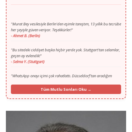
"Murat Bey vesilesiyle Berlin'den eşimle tanıştım, 13 yıllık bu tecrübe
her şeyiyle güven veriyor. Teşekkürler!"
- Ahmet B. (Berlin)
"Bu sitedeki ciddiyet başka hiçbir yerde yok. Stuttgart'tan selamlar,
geçen ay evlendik!"
- Selma Y. (Stuttgart)
"WhatsApp onayı içimi çok rahatlattı. Düsseldorf'tan aradığım
huzuru sayenizde buldum."
- Mustafa T. (Düsseldorf)
Tüm Mutlu Sonları Oku →
"Gurbette yalnızlık zordu ama Murat Bey'in ilgisi ve portalı
sayesinde Köln'den hayat arkadaşımı buldum."
- Fatma K. (Köln)
"İlk başta ilan vermek için çekinmiştim, 13. yılınızı görünce
güvendim. Münih'ten selamlar, mutluyuz!"
- İbrahim G. (Münih)