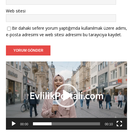
Web sitesi
Mustafa (38) - Bonn:
Kendi işimin sahibiyim, niyetim
ciddi.
Bir dahaki sefere yorum yaptığımda kullanılmak üzere adımı,
Filiz (39) - Münster:
Tanışmak ve görüşmek dileğiyle.
e-posta adresimi ve web sitesi adresimi bu tarayıcıya kaydet.
Caner (37) - Karlsruhe:
Sadakatli bir hanımefendi
arıyorum.
Aylin (35) - Mannheim:
Ciddi adayların mesajlarını
Video
bekliyorum.
oynatıcı
Fatih (40) - Augsburg:
İnançlı ve ahlaklı bir eş adayı.
00:00
00:10