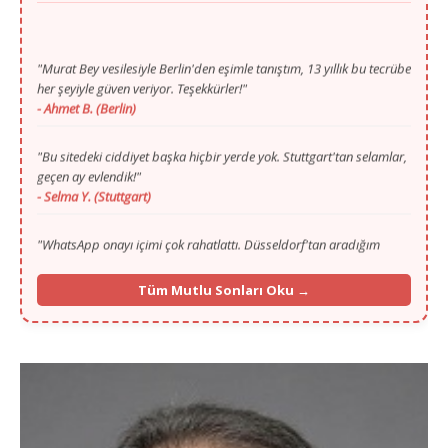
"Murat Bey vesilesiyle Berlin'den eşimle tanıştım, 13 yıllık bu tecrübe
her şeyiyle güven veriyor. Teşekkürler!"
- Ahmet B. (Berlin)
"Bu sitedeki ciddiyet başka hiçbir yerde yok. Stuttgart'tan selamlar,
geçen ay evlendik!"
- Selma Y. (Stuttgart)
"WhatsApp onayı içimi çok rahatlattı. Düsseldorf'tan aradığım
huzuru sayenizde buldum."
- Mustafa T. (Düsseldorf)
Tüm Mutlu Sonları Oku →
"Gurbette yalnızlık zordu ama Murat Bey'in ilgisi ve portalı
sayesinde Köln'den hayat arkadaşımı buldum."
- Fatma K. (Köln)
"İlk başta ilan vermek için çekinmiştim, 13. yılınızı görünce
güvendim. Münih'ten selamlar, mutluyuz!"
- İbrahim G. (Münih)