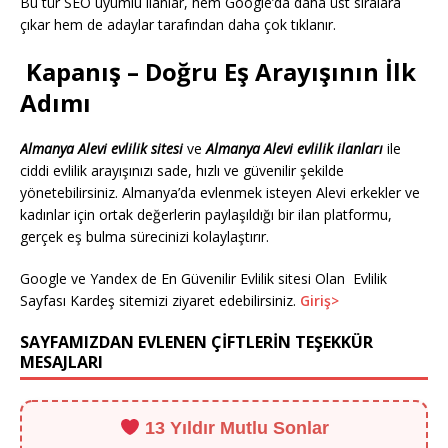
Bu tür SEO uyumlu ilanlar, hem Google’da daha üst sıralara
çıkar hem de adaylar tarafından daha çok tıklanır.
Kapanış – Doğru Eş Arayışının İlk
Adımı
Almanya Alevi evlilik sitesi
ve
Almanya Alevi evlilik ilanları
ile
ciddi evlilik arayışınızı sade, hızlı ve güvenilir şekilde
yönetebilirsiniz. Almanya’da evlenmek isteyen Alevi erkekler ve
kadınlar için ortak değerlerin paylaşıldığı bir ilan platformu,
gerçek eş bulma sürecinizi kolaylaştırır.
Google ve Yandex de En Güvenilir Evlilik sitesi Olan Evlilik
Sayfası Kardeş sitemizi ziyaret edebilirsiniz.
Giriş>
SAYFAMIZDAN EVLENEN ÇİFTLERİN TEŞEKKÜR
MESAJLARI
13 Yıldır Mutlu Sonlar