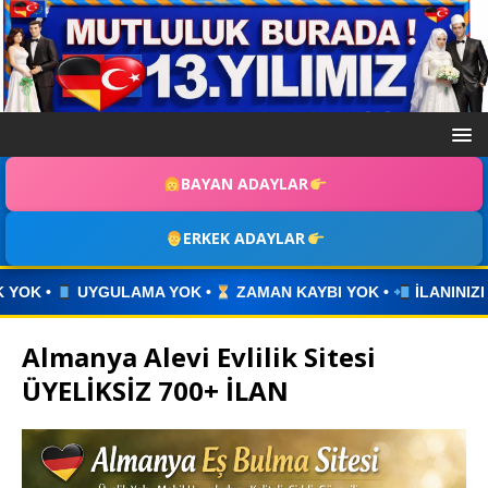
BAYAN ADAYLAR
ERKEK ADAYLAR
OK •
ZAMAN KAYBI YOK •
İLANINIZI YAYINLAYIN • WHATSAP
Almanya Alevi Evlilik Sitesi
ÜYELİKSİZ 700+ İLAN