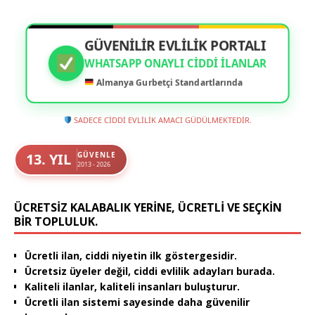
GÜVENİLİR EVLİLİK PORTALI
WHATSAPP ONAYLI CIDDI İLANLAR
Almanya Gurbetçi Standartlarında
SADECE CİDDİ EVLİLİK AMACI GÜDÜLMEKTEDİR.
13. YIL
GÜVENLE
2013 - 2026
ÜCRETSIZ KALABALIK YERINE, ÜCRETLI VE SEÇKIN
BIR TOPLULUK.
Ücretli ilan, ciddi niyetin ilk göstergesidir.
Ücretsiz üyeler değil, ciddi evlilik adayları burada.
Kaliteli ilanlar, kaliteli insanları buluşturur.
Ücretli ilan sistemi sayesinde daha güvenilir