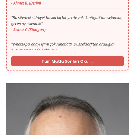
"Bu sitedeki ciddiyet başka hiçbir yerde yok. Stuttgart'tan selamlar,
geçen ay evlendik!"
- Selma Y. (Stuttgart)
"WhatsApp onayı içimi çok rahatlattı. Düsseldorf'tan aradığım
huzuru sayenizde buldum."
- Mustafa T. (Düsseldorf)
"Gurbette yalnızlık zordu ama Murat Bey'in ilgisi ve portalı
Tüm Mutlu Sonları Oku →
sayesinde Köln'den hayat arkadaşımı buldum."
- Fatma K. (Köln)
"İlk başta ilan vermek için çekinmiştim, 13. yılınızı görünce
güvendim. Münih'ten selamlar, mutluyuz!"
- İbrahim G. (Münih)
"Frankfurt'ta yaşıyorum, eşim de buradan. Vesile olduğunuz için
Allah razı olsun Murat Bey kardeşim."
- Caner A. (Frankfurt)