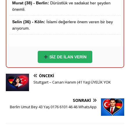
Selin (36) - Köln:
İslami değerlere önem veren bir bey
arıyorum.
Hakan (40) - Münih:
Stuttgart çevresi ciddi hanımlar
yazsın.
Zeynep (39) - Frankfurt:
Frankfurt içi ciddi tanışma
niyetindeyim.
SİZ DE İLAN VERİN
Ömer (37) - Dortmund:
Hayırlı bir yuva kurmak
istiyorum.
ÖNCEKI
Stuttgart – Canan Hanım (41 Yaş) ÜYELİK YOK
Esra (35) - Essen:
Sigara içmeyen adaylar önceliğimdir.
Yusuf (41) - Bremen:
Ciddi ve inançlı bir eş adayı
SONRAKI
arıyorum.
Berlin Umut Bey 43 Yaş 0176 6101 46 46 WhatsApp
Derya (38) - Hannover:
Samimi ve dürüst beyler
bekliyorum.