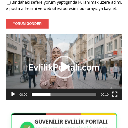
Filiz (39) - Münster:
Tanışmak ve görüşmek dileğiyle.
Bir dahaki sefere yorum yaptığımda kullanılmak üzere adımı,
e-posta adresimi ve web sitesi adresimi bu tarayıcıya kaydet.
Caner (37) - Karlsruhe:
Sadakatli bir hanımefendi
arıyorum.
Aylin (35) - Mannheim:
Ciddi adayların mesajlarını
Video
bekliyorum.
oynatıcı
Fatih (40) - Augsburg:
İnançlı ve ahlaklı bir eş adayı.
00:00
00:10
GÜVENİLİR EVLİLİK PORTALI