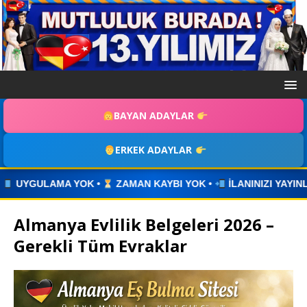
BAYAN ADAYLAR
ERKEK ADAYLAR
AMAN KAYBI YOK •
İLANINIZI YAYINLAYIN • WHATSAPP ÜZERİ
Almanya Evlilik Belgeleri 2026 –
Gerekli Tüm Evraklar