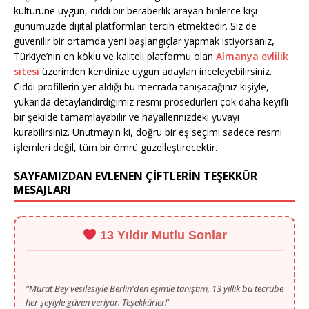
kültürüne uygun, ciddi bir beraberlik arayan binlerce kişi
günümüzde dijital platformları tercih etmektedir. Siz de
güvenilir bir ortamda yeni başlangıçlar yapmak istiyorsanız,
Türkiye’nin en köklü ve kaliteli platformu olan
Almanya evlilik
sitesi
üzerinden kendinize uygun adayları inceleyebilirsiniz.
Ciddi profillerin yer aldığı bu mecrada tanışacağınız kişiyle,
yukarıda detaylandırdığımız resmi prosedürleri çok daha keyifli
bir şekilde tamamlayabilir ve hayallerinizdeki yuvayı
kurabilirsiniz. Unutmayın ki, doğru bir eş seçimi sadece resmi
işlemleri değil, tüm bir ömrü güzelleştirecektir.
SAYFAMIZDAN EVLENEN ÇİFTLERİN TEŞEKKÜR
MESAJLARI
13 Yıldır Mutlu Sonlar
"Murat Bey vesilesiyle Berlin'den eşimle tanıştım, 13 yıllık bu tecrübe
her şeyiyle güven veriyor. Teşekkürler!"
- Ahmet B. (Berlin)