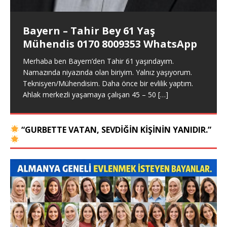
Merhaba ben Erdal 52 yaşındayım. Darmstadt
Merhaba ben Mikail 33 yaşında, 1.70 boyunda, 71
Spor hocasıyım. Alkol ve sigara yok. Maddi sıkıntım
[…]
yaşıyorum. Ciddi bayan eş arıyorum. Almanya geneli
kiloda, kumral, hiç evlenmemiş BEKAR bir erkeğim.
Bayern – Tahir Bey 61 Yaş
her yer olur. Lütfen ciddi evlilik arayan bayanlar kontak
Memur olarak görev yapıyorum. Maddi sıkıntım yok.
Mühendis 0170 8009353 WhatsApp
kursun. +49 172
Ahlaki değerlere önem
[…]
[…]
Merhaba ben Bayern’den Tahir 61 yaşındayım.
Namazında niyazında olan biriyim. Yalnız yaşıyorum.
Teknisyen/Mühendisim. Daha önce bir evlilik yaptım.
Ahlak merkezli yaşamaya çalışan 45 – 50
[…]
“GURBETTE VATAN, SEVDIĞIN KIŞININ YANIDIR.”