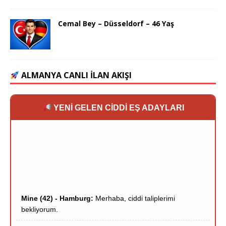
Cemal Bey – Düsseldorf – 46 Yaş
ALMANYA CANLI İLAN AKIŞI
YENİ GELEN CİDDİ EŞ ADAYLARI
Mine (42) - Hamburg:
Merhaba, ciddi taliplerimi
bekliyorum.
Murat (38) - Berlin:
Dürüstlük ve sadakat her şeyden
önemli.