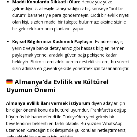
Maddi Konularda Dikkatli Olun:
Henüz yüz yüze
gelmediğiniz, ailesiyle tanışmadığınız hiç kimseye “acil bir
durum” bahanesiyle para göndermeyin. Ciddi bir evlilik niyeti
olan kişi, sizden maddi bir talepte bulunmaz; aksine sizinle
bir gelecek kurmanın planlarını yapar.
Kişisel Bilgilerinizi Kademeli Paylaşın:
Ev adresiniz, iş
yeriniz veya banka detaylarınız gibi hassas bilgileri hemen
paylaşmak yerine, aradaki güven bağı pekişene kadar
bekleyin. Bizim sitemizdeki admin destekli sistem, bu süreci
sizin adınıza en güvenli şekilde yönetmek için tasarlanmıştır.
Almanya’da Evlilik ve Kültürel
Uyumun Önemi
Almanya evlilik ilanı vermek istiyorum
diyen adaylar için
bir diğer önemli konu da kültürel uyumdur. Frankfurt’ta doğup
büyümüş bir hanımefendi ile Türkiye’den yeni gelmiş bir
beyefendinin beklentileri farklı olabilir. Bu yüzden WhatsApp
üzerinden kuracağınız ilk iletişimde şu konuları netleştirmeniz,
gelecekteki huzurunuz için kritiktir: