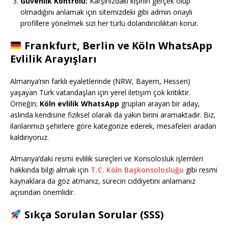
Güvenlik Kontrolü:
Karşınızdaki kişinin gerçek olup
olmadığını anlamak için sitemizdeki gibi admin onaylı
profillere yönelmek sizi her türlü dolandırıcılıktan korur.
Frankfurt, Berlin ve Köln WhatsApp
Evlilik Arayışları
Almanya’nın farklı eyaletlerinde (NRW, Bayern, Hessen)
yaşayan Türk vatandaşları için yerel iletişim çok kritiktir.
Örneğin;
Köln evlilik WhatsApp
grupları arayan bir aday,
aslında kendisine fiziksel olarak da yakın birini aramaktadır. Biz,
ilanlarımızı şehirlere göre kategorize ederek, mesafeleri aradan
kaldırıyoruz.
Almanya’daki resmi evlilik süreçleri ve Konsolosluk işlemleri
hakkında bilgi almak için
T.C. Köln Başkonsolosluğu
gibi resmi
kaynaklara da göz atmanız, sürecin ciddiyetini anlamanız
açısından önemlidir.
Sıkça Sorulan Sorular (SSS)