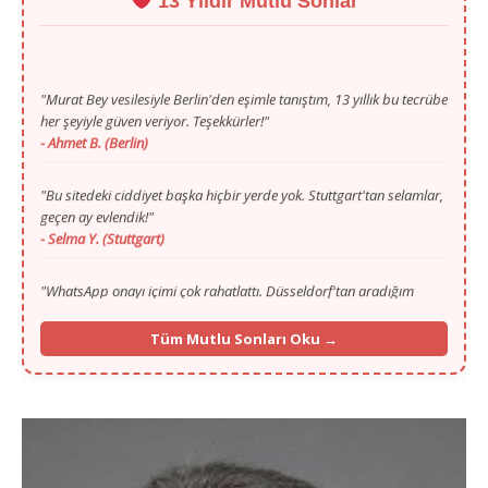
13 Yıldır Mutlu Sonlar
"Murat Bey vesilesiyle Berlin'den eşimle tanıştım, 13 yıllık bu tecrübe
her şeyiyle güven veriyor. Teşekkürler!"
- Ahmet B. (Berlin)
"Bu sitedeki ciddiyet başka hiçbir yerde yok. Stuttgart'tan selamlar,
geçen ay evlendik!"
- Selma Y. (Stuttgart)
"WhatsApp onayı içimi çok rahatlattı. Düsseldorf'tan aradığım
huzuru sayenizde buldum."
- Mustafa T. (Düsseldorf)
Tüm Mutlu Sonları Oku →
"Gurbette yalnızlık zordu ama Murat Bey'in ilgisi ve portalı
sayesinde Köln'den hayat arkadaşımı buldum."
- Fatma K. (Köln)
"İlk başta ilan vermek için çekinmiştim, 13. yılınızı görünce
güvendim. Münih'ten selamlar, mutluyuz!"
- İbrahim G. (Münih)