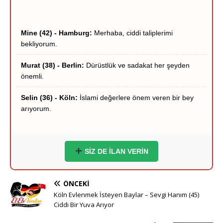
Mine (42) - Hamburg:
Merhaba, ciddi taliplerimi
bekliyorum.
Murat (38) - Berlin:
Dürüstlük ve sadakat her şeyden
önemli.
Selin (36) - Köln:
İslami değerlere önem veren bir bey
arıyorum.
Hakan (40) - Münih:
Stuttgart çevresi ciddi hanımlar
yazsın.
Zeynep (39) - Frankfurt:
Frankfurt içi ciddi tanışma
SİZ DE İLAN VERİN
niyetindeyim.
Ömer (37) - Dortmund:
Hayırlı bir yuva kurmak
ÖNCEKI
istiyorum.
Köln Evlenmek İsteyen Baylar – Sevgi Hanım (45)
Ciddi Bir Yuva Arıyor
Esra (35) - Essen:
Sigara içmeyen adaylar önceliğimdir.