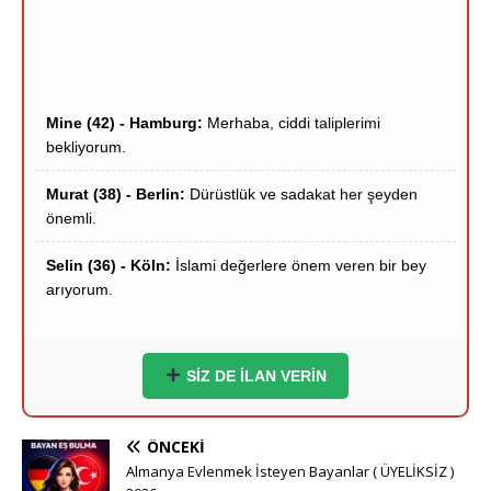
Mine (42) - Hamburg:
Merhaba, ciddi taliplerimi
bekliyorum.
Murat (38) - Berlin:
Dürüstlük ve sadakat her şeyden
önemli.
Selin (36) - Köln:
İslami değerlere önem veren bir bey
arıyorum.
Hakan (40) - Münih:
Stuttgart çevresi ciddi hanımlar
yazsın.
Zeynep (39) - Frankfurt:
Frankfurt içi ciddi tanışma
SİZ DE İLAN VERİN
niyetindeyim.
Ömer (37) - Dortmund:
Hayırlı bir yuva kurmak
ÖNCEKI
istiyorum.
Almanya Evlenmek İsteyen Bayanlar ( ÜYELİKSİZ )