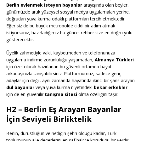
Berlin evlenmek isteyen bayanlar
arayışında olan beyler,
günümüzde artık yüzeysel sosyal medya uygulamaları yerine,
doğrudan yuva kurma odaklı platformları tercih etmektedir.
Eğer siz de bu büyük metropolde ciddi bir adım atmak
istiyorsanız, hazırladığımız bu güncel rehber size en doğru yolu
gösterecektir.
Üyelik zahmetiyle vakit kaybetmeden ve telefonunuza
uygulama indirme zorunluluğu yaşamadan,
Almanya Türkleri
için özel olarak hazırlanan bu güvenli ortamda hayat
arkadaşınızla tanışabilirsiniz. Platformumuz, sadece genç
adaylar için değil, aynı zamanda hayatında ikinci bir şans arayan
dul bayanlar
veya yuva kurma niyetindeki
bekar erkekler
için de en güvenilir
tanışma sitesi
olma özelliğini taşır.
H2 – Berlin Eş Arayan Bayanlar
İçin Seviyeli Birliktelik
Berlin, dürüstlüğün ve netliğin şehri olduğu kadar, Türk
toplumunun aile değerlerini en saf haliyle koruduğu bir yerdir.