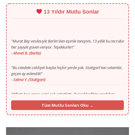
13 Yıldır Mutlu Sonlar
"Murat Bey vesilesiyle Berlin'den eşimle tanıştım, 13 yıllık bu tecrübe
her şeyiyle güven veriyor. Teşekkürler!"
- Ahmet B. (Berlin)
"Bu sitedeki ciddiyet başka hiçbir yerde yok. Stuttgart'tan selamlar,
geçen ay evlendik!"
- Selma Y. (Stuttgart)
"WhatsApp onayı içimi çok rahatlattı. Düsseldorf'tan aradığım
huzuru sayenizde buldum."
- Mustafa T. (Düsseldorf)
Tüm Mutlu Sonları Oku →
"Gurbette yalnızlık zordu ama Murat Bey'in ilgisi ve portalı
sayesinde Köln'den hayat arkadaşımı buldum."
- Fatma K. (Köln)