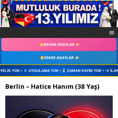
BAYAN ADAYLAR
ERKEK ADAYLAR
A YOK •
ZAMAN KAYBI YOK •
İLANINIZI YAYINLAYIN • WH
Berlin – Hatice Hanım (38 Yaş)