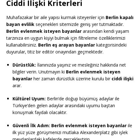
Ciddi İlişki Kriterleri
Muhafazakar bir aile yapısı kurmak isteyenler için
Berlin kapalı
bayan evlilik
seçenekleri sitemizde geniş yer tutmaktadır.
Berlin evlenmek isteyen bayanlar
arasından kendi yaşam
tarzınıza en uygun kişiyi bulmak için filtreleme özelliklerimizi
kullanabilirsiniz.
Berlin eş arayan bayanlar
kategorisindeki
duyurular, titiz bir editör onayından geçmektedir.
Dürüstlük:
İlanınızda yaşınız ve mesleğiniz hakkında net
bilgiler verin. Unutmayın ki
Berlin evlenmek isteyen
bayanlar
her zaman dürüstlük üzerine kurulu bir
ciddi ilişki
arar.
Kültürel Uyum:
Berlin’de doğup büyümüş adaylar ile
Türkiye’den gelen adaylar arasındaki uyumu baştan
konuşmak faydalı olacaktır.
Güvenli İlk Adım:
Berlin evlenmek isteyen bayanlar
ile
ilk yüz yüze görüşmenizi mutlaka Alexanderplatz gibi işlek
meydanlardaki kafelerde gerçekleştirin.