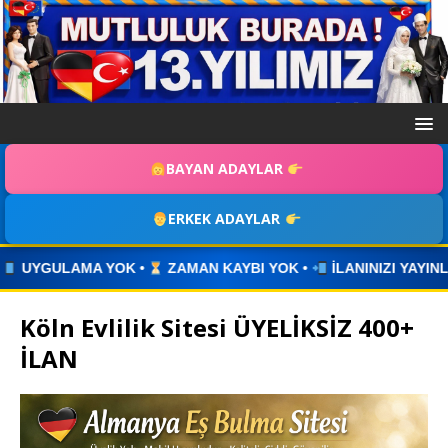
BAYAN ADAYLAR
ERKEK ADAYLAR
ZAMAN KAYBI YOK •
İLANINIZI YAYINLAYIN • WHATSAPP ÜZER
Köln Evlilik Sitesi ÜYELİKSİZ 400+
İLAN