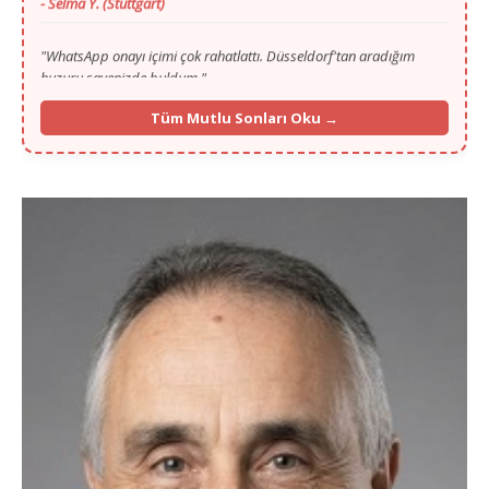
"WhatsApp onayı içimi çok rahatlattı. Düsseldorf'tan aradığım
huzuru sayenizde buldum."
- Mustafa T. (Düsseldorf)
"Gurbette yalnızlık zordu ama Murat Bey'in ilgisi ve portalı
Tüm Mutlu Sonları Oku →
sayesinde Köln'den hayat arkadaşımı buldum."
- Fatma K. (Köln)
"İlk başta ilan vermek için çekinmiştim, 13. yılınızı görünce
güvendim. Münih'ten selamlar, mutluyuz!"
- İbrahim G. (Münih)
"Frankfurt'ta yaşıyorum, eşim de buradan. Vesile olduğunuz için
Allah razı olsun Murat Bey kardeşim."
- Caner A. (Frankfurt)
"Hamburg'un soğuğunda içimizi ısıtan bir yuva kurduk. Her şey için
çok teşekkür ederiz."
- Hülya S. (Hamburg)