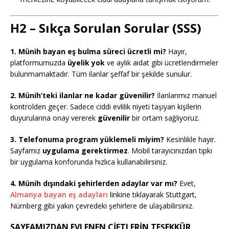
H2 – Sıkça Sorulan Sorular (SSS)
1. Münih bayan eş bulma süreci ücretli mi?
Hayır,
platformumuzda
üyelik yok
ve aylık aidat gibi ücretlendirmeler
bulunmamaktadır. Tüm ilanlar şeffaf bir şekilde sunulur.
2. Münih’teki ilanlar ne kadar güvenilir?
İlanlarımız manuel
kontrolden geçer. Sadece ciddi evlilik niyeti taşıyan kişilerin
duyurularına onay vererek
güvenilir
bir ortam sağlıyoruz.
3. Telefonuma program yüklemeli miyim?
Kesinlikle hayır.
Sayfamız
uygulama gerektirmez
. Mobil tarayıcınızdan tıpkı
bir uygulama konforunda hızlıca kullanabilirsiniz.
4. Münih dışındaki şehirlerden adaylar var mı?
Evet,
Almanya bayan eş adayları
linkine tıklayarak Stuttgart,
Nürnberg gibi yakın çevredeki şehirlere de ulaşabilirsiniz.
SAYFAMIZDAN EVLENEN ÇİFTLERİN TEŞEKKÜR