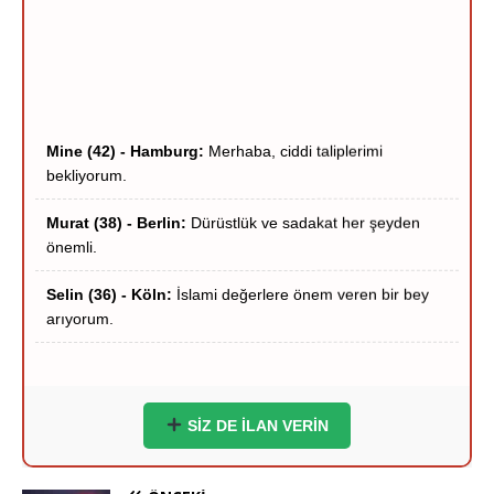
Mine (42) - Hamburg:
Merhaba, ciddi taliplerimi
bekliyorum.
Murat (38) - Berlin:
Dürüstlük ve sadakat her şeyden
önemli.
Selin (36) - Köln:
İslami değerlere önem veren bir bey
arıyorum.
Hakan (40) - Münih:
Stuttgart çevresi ciddi hanımlar
yazsın.
Zeynep (39) - Frankfurt:
Frankfurt içi ciddi tanışma
niyetindeyim.
SİZ DE İLAN VERİN
Ömer (37) - Dortmund:
Hayırlı bir yuva kurmak
istiyorum.