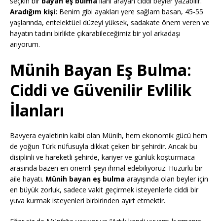
seçkin bir
bayan eş bulma
ilanı arayan ciddi beyler yazabilir.
Aradığım kişi:
Benim gibi ayakları yere sağlam basan, 45-55
yaşlarında, entelektüel düzeyi yüksek, sadakate önem veren ve
hayatın tadını birlikte çıkarabileceğimiz bir yol arkadaşı
arıyorum.
Münih Bayan Eş Bulma:
Ciddi ve Güvenilir Evlilik
İlanları
Bavyera eyaletinin kalbi olan Münih, hem ekonomik gücü hem
de yoğun Türk nüfusuyla dikkat çeken bir şehirdir. Ancak bu
disiplinli ve hareketli şehirde, kariyer ve günlük koşturmaca
arasında bazen en önemli şeyi ihmal edebiliyoruz: Huzurlu bir
aile hayatı.
Münih bayan eş bulma
arayışında olan beyler için
en büyük zorluk, sadece vakit geçirmek isteyenlerle ciddi bir
yuva kurmak isteyenleri birbirinden ayırt etmektir.