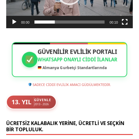
00:00
00:10
GÜVENİLİR EVLİLİK PORTALI
WHATSAPP ONAYLI CIDDI İLANLAR
Almanya Gurbetçi Standartlarında
SADECE CİDDİ EVLİLİK AMACI GÜDÜLMEKTEDİR.
13. YIL
GÜVENLE
2013 - 2026
ÜCRETSIZ KALABALIK YERINE, ÜCRETLI VE SEÇKIN
BIR TOPLULUK.