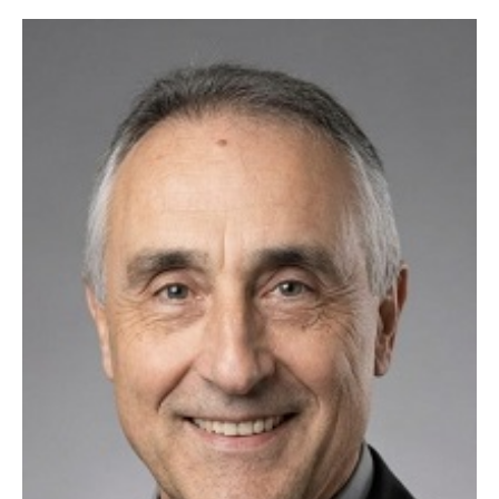
"İlk başta ilan vermek için çekinmiştim, 13. yılınızı görünce
güvendim. Münih'ten selamlar, mutluyuz!"
- İbrahim G. (Münih)
"Frankfurt'ta yaşıyorum, eşim de buradan. Vesile olduğunuz için
Allah razı olsun Murat Bey kardeşim."
- Caner A. (Frankfurt)
"Hamburg'un soğuğunda içimizi ısıtan bir yuva kurduk. Her şey için
çok teşekkür ederiz."
- Hülya S. (Hamburg)
Dortmund Emirhan Bey 36 Yaş
Öğretmen Bekar 0155 109 841 28
WhatsApp
Merhaba ben Emirhan 36 yaşındayım. Boy 1.84 Kilo 88