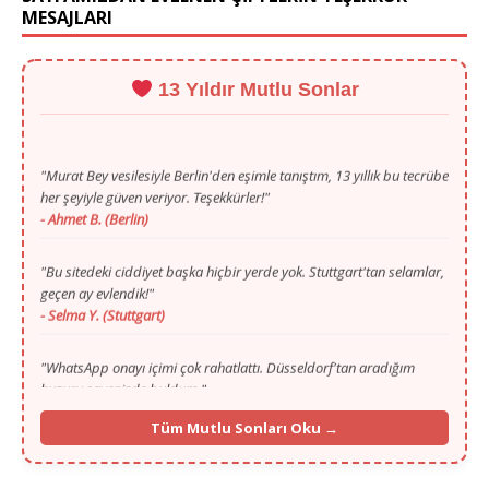
MESAJLARI
13 Yıldır Mutlu Sonlar
"Murat Bey vesilesiyle Berlin'den eşimle tanıştım, 13 yıllık bu tecrübe
her şeyiyle güven veriyor. Teşekkürler!"
- Ahmet B. (Berlin)
"Bu sitedeki ciddiyet başka hiçbir yerde yok. Stuttgart'tan selamlar,
geçen ay evlendik!"
- Selma Y. (Stuttgart)
"WhatsApp onayı içimi çok rahatlattı. Düsseldorf'tan aradığım
huzuru sayenizde buldum."
- Mustafa T. (Düsseldorf)
"Gurbette yalnızlık zordu ama Murat Bey'in ilgisi ve portalı
Tüm Mutlu Sonları Oku →
sayesinde Köln'den hayat arkadaşımı buldum."
- Fatma K. (Köln)