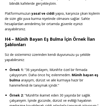
bilindik kafelerde gerçekleştirin.
Platformumuzun
yasal ve ciddi
yapısı, karşınıza çıkan kişilerin
de sizin gibi yuva kurma niyetinde olmasını sağlar. Sahte
hesaplardan arındırılmış bir ortamda güvenle eşinizi
arayabilirsiniz.
H4 – Münih Bayan Eş Bulma İçin Örnek İlan
Şablonları
Siz de sistemimiz üzerinden kendi duyurunuzu şu şekilde
yapabilirsiniz:
Örnek 1:
“36 yaşındayım, Münih’te özel bir firmada
çalışıyorum. Daha önce hiç evlenmedim.
Münih bayan eş
bulma
arayışım, dürüst ve aile kurmaya hazır bir
hanımefendi ile tanışmak içindir.”
Örnek 2:
“Münih’te ikamet eden 30 yaşında bir sağlık
çalışanıyım. İşinde gücünde, dürüst ve evliliği hayatının
merkezine koyabilecek ciddi adaylarla tanışmak istiyorum.”