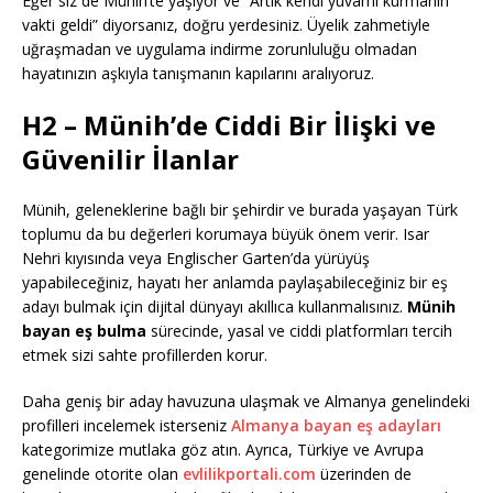
Eğer siz de Münih’te yaşıyor ve “Artık kendi yuvamı kurmanın
vakti geldi” diyorsanız, doğru yerdesiniz. Üyelik zahmetiyle
uğraşmadan ve uygulama indirme zorunluluğu olmadan
hayatınızın aşkıyla tanışmanın kapılarını aralıyoruz.
H2 – Münih’de Ciddi Bir İlişki ve
Güvenilir İlanlar
Münih, geleneklerine bağlı bir şehirdir ve burada yaşayan Türk
toplumu da bu değerleri korumaya büyük önem verir. Isar
Nehri kıyısında veya Englischer Garten’da yürüyüş
yapabileceğiniz, hayatı her anlamda paylaşabileceğiniz bir eş
adayı bulmak için dijital dünyayı akıllıca kullanmalısınız.
Münih
bayan eş bulma
sürecinde, yasal ve ciddi platformları tercih
etmek sizi sahte profillerden korur.
Daha geniş bir aday havuzuna ulaşmak ve Almanya genelindeki
profilleri incelemek isterseniz
Almanya bayan eş adayları
kategorimize mutlaka göz atın. Ayrıca, Türkiye ve Avrupa
genelinde otorite olan
evlilikportali.com
üzerinden de