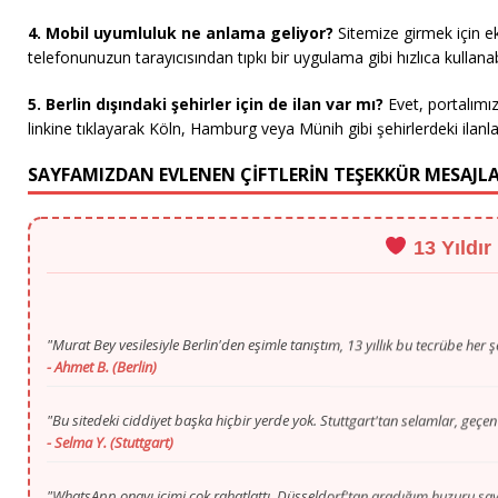
4. Mobil uyumluluk ne anlama geliyor?
Sitemize girmek için 
telefonunuzun tarayıcısından tıpkı bir uygulama gibi hızlıca kullanabi
5. Berlin dışındaki şehirler için de ilan var mı?
Evet, portalımı
linkine tıklayarak Köln, Hamburg veya Münih gibi şehirlerdeki ilanlar
SAYFAMIZDAN EVLENEN ÇİFTLERİN TEŞEKKÜR MESAJLA
13 Yıldır
"Murat Bey vesilesiyle Berlin'den eşimle tanıştım, 13 yıllık bu tecrübe her ş
- Ahmet B. (Berlin)
"Bu sitedeki ciddiyet başka hiçbir yerde yok. Stuttgart'tan selamlar, geçen
- Selma Y. (Stuttgart)
"WhatsApp onayı içimi çok rahatlattı. Düsseldorf'tan aradığım huzuru s
- Mustafa T. (Düsseldorf)