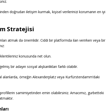
ınız.
nden doğrudan iletişim kurmak, kişisel verilerinizi korumanın en iyi
im Stratejisi
arı atmak da önemlidir. Ciddi bir platformda ilan verirken veya bir
ız:
eklentileriniz konusunda net olun.
miş bir adayın sosyal alışkanlıkları farklı olabilir.
l alanlarda, örneğin Alexanderplatz veya Kurfürstendamm’daki
profillerin samimiyetinden emin olabilirsiniz. Amacımız, gurbetteki
atmaktır.
ları