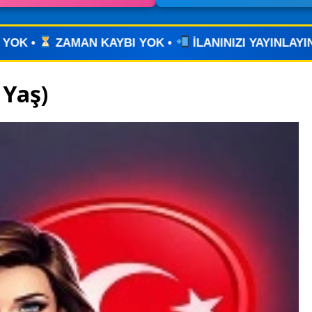
K •
İLANINIZI YAYINLAYIN • WHATSAPP ÜZERİNDEN 
 Yaş)