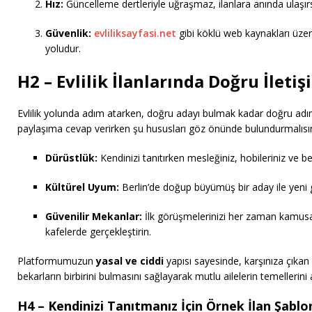
Hız:
Güncelleme dertleriyle uğraşmaz, ilanlara anında ulaşırs
Güvenlik:
evliliksayfasi.net
gibi köklü web kaynakları üzeri
yoludur.
H2 – Evlilik İlanlarında Doğru İletiş
Evlilik yolunda adım atarken, doğru adayı bulmak kadar doğru adıml
paylaşıma cevap verirken şu hususları göz önünde bulundurmalısın
Dürüstlük:
Kendinizi tanıtırken mesleğiniz, hobileriniz ve b
Kültürel Uyum:
Berlin’de doğup büyümüş bir aday ile yeni gel
Güvenilir Mekanlar:
İlk görüşmelerinizi her zaman kamusa
kafelerde gerçekleştirin.
Platformumuzun
yasal ve ciddi
yapısı sayesinde, karşınıza çıkan 
bekarların birbirini bulmasını sağlayarak mutlu ailelerin temellerini 
H4 – Kendinizi Tanıtmanız İçin Örnek İlan Şablon