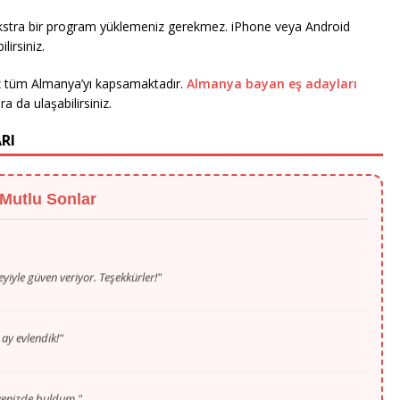
ekstra bir program yüklemeniz gerekmez. iPhone veya Android
lirsiniz.
z tüm Almanya’yı kapsamaktadır.
Almanya bayan eş adayları
a da ulaşabilirsiniz.
RI
 Mutlu Sonlar
eyiyle güven veriyor. Teşekkürler!"
 ay evlendik!"
ayenizde buldum."