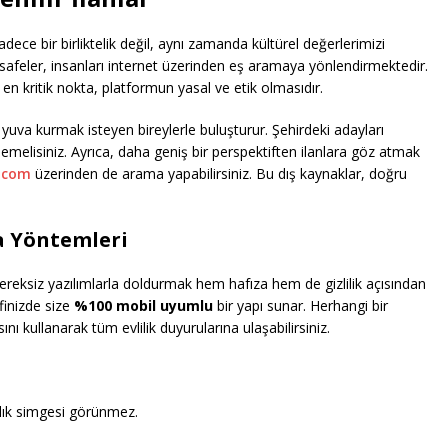
ce bir birliktelik değil, aynı zamanda kültürel değerlerimizi
afeler, insanları internet üzerinden eş aramaya yönlendirmektedir.
n kritik nokta, platformun yasal ve etik olmasıdır.
an yuva kurmak isteyen bireylerle buluşturur. Şehirdeki adayları
melisiniz. Ayrıca, daha geniş bir perspektiften ilanlara göz atmak
i.com
üzerinden de arama yapabilirsiniz. Bu dış kaynaklar, doğru
a Yöntemleri
gereksiz yazılımlarla doldurmak hem hafıza hem de gizlilik açısından
inizde size
%100 mobil uyumlu
bir yapı sunar. Herhangi bir
nı kullanarak tüm evlilik duyurularına ulaşabilirsiniz.
lık simgesi görünmez.