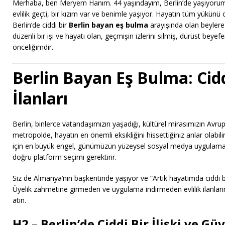
Merhaba, ben Meryem Hanım. 44 yaşındayım, Berlin’de yaşıyorum v
evlilik geçti, bir kızım var ve benimle yaşıyor. Hayatın tüm yükün
Berlin’de ciddi bir
Berlin
bayan eş bulma
arayışında olan beyler
düzenli bir işi ve hayatı olan, geçmişin izlerini silmiş, dürüst beye
önceliğimdir.
Berlin Bayan Eş Bulma: Ciddi
İlanları
Berlin, binlerce vatandaşımızın yaşadığı, kültürel mirasımızın Avr
metropolde, hayatın en önemli eksikliğini hissettiğiniz anlar olabili
için en büyük engel, günümüzün yüzeysel sosyal medya uygulamalarıd
doğru platform seçimi gerektirir.
Siz de Almanya’nın başkentinde yaşıyor ve “Artık hayatımda ciddi bir
Üyelik zahmetine girmeden ve uygulama indirmeden evlilik ilanları
atın.
H2 – Berlin’de Ciddi Bir İlişki ve Güv