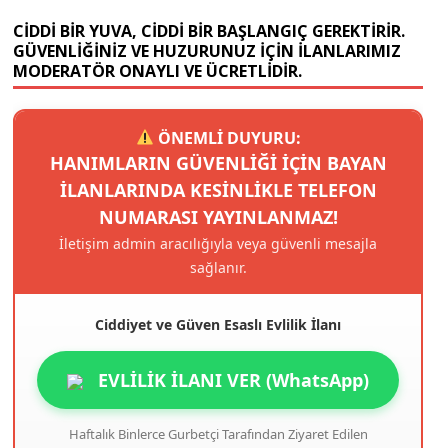
CIDDI BIR YUVA, CIDDI BIR BAŞLANGIÇ GEREKTIRIR.
GÜVENLIĞINIZ VE HUZURUNUZ IÇIN ILANLARIMIZ
MODERATÖR ONAYLI VE ÜCRETLIDIR.
ÖNEMLİ DUYURU:
HANIMLARIN GÜVENLIĞI IÇIN BAYAN
ILANLARINDA KESINLIKLE TELEFON
NUMARASI YAYINLANMAZ!
İletişim admin aracılığıyla veya güvenli mesajla
sağlanır.
Ciddiyet ve Güven Esaslı Evlilik İlanı
EVLİLİK İLANI VER (WhatsApp)
Haftalık Binlerce Gurbetçi Tarafından Ziyaret Edilen