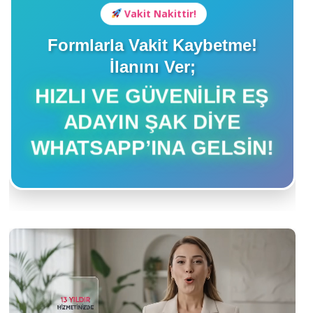
Vakit Nakittir!
Formlarla Vakit Kaybetme!
İlanını Ver;
HIZLI VE GÜVENILIR EŞ
ADAYIN ŞAK DIYE
WHATSAPP’INA GELSIN!