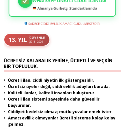
WHATSAPP ONAYLI CIDDI İLANLAR
Almanya Gurbetçi Standartlarında
SADECE CİDDİ EVLİLİK AMACI GÜDÜLMEKTEDİR.
13. YIL
GÜVENLE
2013 - 2026
ÜCRETSIZ KALABALIK YERINE, ÜCRETLI VE SEÇKIN
BIR TOPLULUK.
Ücretli ilan, ciddi niyetin ilk göstergesidir.
Ücretsiz üyeler değil, ciddi evlilik adayları burada.
Kaliteli ilanlar, kaliteli insanları buluşturur.
Ücretli ilan sistemi sayesinde daha güvenilir
başvurular.
Ciddiyet bedelsiz olmaz; mutlu yuvalar emek ister.
Amacı evlilik olmayanlar ücretli sisteme kolay kolay
gelmez.