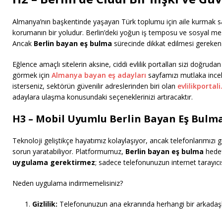
Almanya’nın başkentinde yaşayan Türk toplumu için aile kurmak sade
korumanın bir yoludur. Berlin’deki yoğun iş temposu ve sosyal mes
Ancak
Berlin bayan eş bulma
sürecinde dikkat edilmesi gereken e
Eğlence amaçlı sitelerin aksine, ciddi evlilik portalları sizi doğrud
görmek için
Almanya bayan eş adayları
sayfamızı mutlaka incele
isterseniz, sektörün güvenilir adreslerinden biri olan
evlilikportal
adaylara ulaşma konusundaki seçeneklerinizi artıracaktır.
H3 – Mobil Uyumlu Berlin Bayan Eş Bulm
Teknoloji geliştikçe hayatımız kolaylaşıyor, ancak telefonlarımızı 
sorun yaratabiliyor. Platformumuz,
Berlin bayan eş bulma
hedef
uygulama gerektirmez
; sadece telefonunuzun internet tarayıcısı
Neden uygulama indirmemelisiniz?
Gizlilik:
Telefonunuzun ana ekranında herhangi bir arkadaş