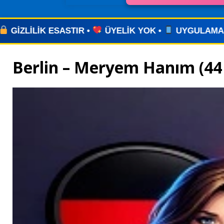
ELİK YOK •
UYGULAMA YOK •
ZAMAN KAYBI YO
Berlin – Meryem Hanım (44