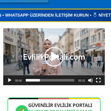
İLETİŞİM KURUN •
NİYETİNİZ EVLİLİKSE, DOĞRU YE
Video
oynatıcı
00:00
00:10
GÜVENİLİR EVLİLİK PORTALI