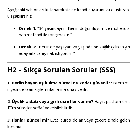
Aşağıdaki şablonları kullanarak siz de kendi duyurunuzu oluşturabi
ulaşabilirsiniz:
Örnek 1:
“34 yaşındayım, Berlin doğumluyum ve mühendis o
hanımefendi ile tanışmaktır.”
Örnek 2:
“Berlin’de yaşayan 28 yaşında bir sağlık çalışanıyım
adaylarla tanışmak istiyorum.”
H2 – Sıkça Sorulan Sorular (SSS)
1. Berlin bayan eş bulma süreci ne kadar güvenli?
Sistemimiz
niyetinde olan kişilerin ilanlarına onay verilir.
2. Üyelik aidatı veya gizli ücretler var mı?
Hayır, platformu
Tüm süreçler şeffaf ve erişilebilirdir.
3. İlanlar güncel mi?
Evet, süresi dolan veya geçersiz hale gelen
korunur.