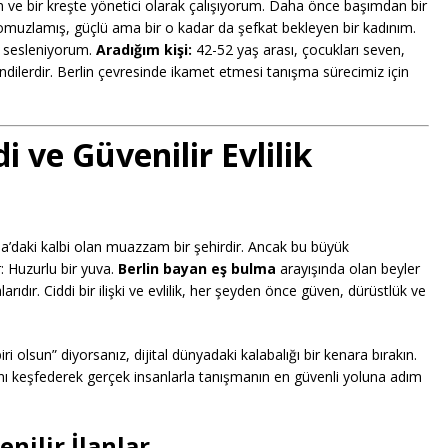
e bir kreşte yönetici olarak çalışıyorum. Daha önce başımdan bir
ü omuzlamış, güçlü ama bir o kadar da şefkat bekleyen bir kadınım.
e sesleniyorum.
Aradığım kişi:
42-52 yaş arası, çocukları seven,
fendilerdir. Berlin çevresinde ikamet etmesi tanışma sürecimiz için
 ve Güvenilir Evlilik
upa’daki kalbi olan muazzam bir şehirdir. Ancak bu büyük
r: Huzurlu bir yuva.
Berlin bayan eş bulma
arayışında olan beyler
ır. Ciddi bir ilişki ve evlilik, her şeyden önce güven, dürüstlük ve
i olsun” diyorsanız, dijital dünyadaki kalabalığı bir kenara bırakın.
nı keşfederek gerçek insanlarla tanışmanın en güvenli yoluna adım
enilir İlanlar