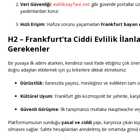
Veri Güvenliği:
evliliksayfasi.net
gibi güvenilir portallar ü
yazılımlardan korur.
Hızlı Erişim:
Hafıza sorunu yaşamadan
Frankfurt bayan 
H2 – Frankfurt’ta Ciddi Evlilik İlan
Gerekenler
Bir yuvaya ilk adımı atarken, kendinizi nasıl ifade ettiğiniz çok öne
doğru adayları etkilemek için şu kriterlere dikkat etmelisiniz:
Dürüstlük:
İlanınızda yaşınız, mesleğiniz ve evlilikten tam 
Kültürel Uyum:
Frankfurt gibi kozmopolit bir şehirde, karşıl
Güvenli Görüşme:
İlk tanışmanızı mutlaka Hauptwache veya 
Platformumuzun sunduğu
yasal ve ciddi
yapı, karşınıza çıkan kişi
olmasını sağlar. Sahte hesaplardan arındırılmış bir ortamda gönül rah