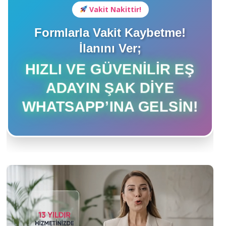
Vakit Nakittir!
Formlarla Vakit Kaybetme!
İlanını Ver;
HIZLI VE GÜVENILIR EŞ
ADAYIN ŞAK DIYE
WHATSAPP’INA GELSIN!