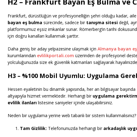
H2 – Frankfurt Bayan Eş Bulma ve C
Frankfurt, dürüstlüğün ve profesyonelliğin şehri olduğu kadar, aile
bayan eş bulma
sürecinde, sadece bir
tanışma sitesi
değil, ay
platformumuz eşsiz imkanlar sunar. Römerberg’in tarihi dokusunda
için doğru kanalları kullanmak şarttır.
Daha geniş bir aday yelpazesine ulaşmak için
Almanya bayan eş
kurumlarından
evlilikportali.com
üzerinden de profesyonel destek 
yolculuğunuzda size ek güvenlik katmanları sağlayarak hayalinizde
H3 – %100 Mobil Uyumlu: Uygulama Gerek
Hessen eyaletinin bu dinamik yapısında, her an bilgisayar başınd
altyapıyla hizmet vermektedir. Herhangi bir
uygulama gerektir
evlilik ilanları
listesine saniyeler içinde ulaşabilirsiniz.
Neden bir uygulama yerine web tabanlı bir sistem kullanmalısınız?
Tam Gizlilik:
Telefonunuzda herhangi bir
arkadaşlık uyg