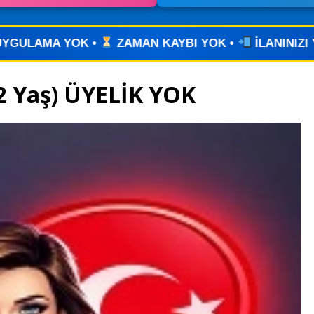
AYBI YOK •
İLANINIZI YAYINLAYIN • WHATSAPP ÜZ
2 Yaş) ÜYELİK YOK