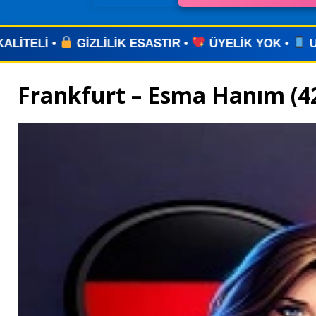
IR •
ÜYELİK YOK •
UYGULAMA YOK •
ZAMAN K
Frankfurt – Esma Hanım (4