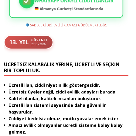
WHATSAPP ONAYLI CIDDI İLANLAR
Almanya Gurbetçi Standartlarında
SADECE CİDDİ EVLİLİK AMACI GÜDÜLMEKTEDİR.
13. YIL
GÜVENLE
2013 - 2026
ÜCRETSIZ KALABALIK YERINE, ÜCRETLI VE SEÇKIN
BIR TOPLULUK.
Ücretli ilan, ciddi niyetin ilk göstergesidir.
Ücretsiz üyeler değil, ciddi evlilik adayları burada.
Kaliteli ilanlar, kaliteli insanları buluşturur.
Ücretli ilan sistemi sayesinde daha güvenilir
başvurular.
Ciddiyet bedelsiz olmaz; mutlu yuvalar emek ister.
Amacı evlilik olmayanlar ücretli sisteme kolay kolay
gelmez.