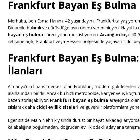
Frankfurt Bayan Eş Bulma
Merhaba, ben Esma Hanım. 42 yaşındayım, Frankfurt’ta yaşıyorum. 
Dinamik, bakımlı ve dürüstlüğe aşırı önem veren biriyim. Hayatta 
bayan eş bulma
süreci yönetmek istiyorum.
Aradığım kişi:
40-50
iletişime açık, Frankfurt veya Hessen bölgesinde yaşayan ciddi bey
Frankfurt Bayan Eş Bulma: C
İlanları
Almanya’nın finans merkezi olan Frankfurt, modern gökdelenleri ve k
alanlarından biridir. Ancak bu hızlı metropolde, kariyer ve iş koşt
bazen zorlaşabiliyor.
Frankfurt bayan eş bulma
arayışında olan
sıkılarak daha
ciddi evlilik siteleri
ve güvenilir platformlara yöne
Eğer siz de Main Nehri kıyısında dürüst bir hayat arkadaşı arıyors
kalabalığına boğulmadan, doğrudan evlilik odaklı adaylarla tanış