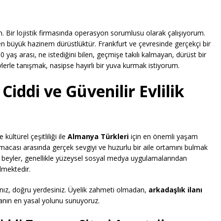
Bir lojistik firmasında operasyon sorumlusu olarak çalışıyorum.
en büyük hazinem dürüstlüktür. Frankfurt ve çevresinde gerçekçi bir
 yaş arası, ne istediğini bilen, geçmişe takılı kalmayan, dürüst bir
lerle tanışmak, nasipse hayırlı bir yuva kurmak istiyorum.
iddi ve Güvenilir Evlilik
ültürel çeşitliliği ile
Almanya Türkleri
için en önemli yaşam
urmacası arasında gerçek sevgiyi ve huzurlu bir aile ortamını bulmak
 beyler, genellikle yüzeysel sosyal medya uygulamalarından
lmektedir.
anız, doğru yerdesiniz. Üyelik zahmeti olmadan,
arkadaşlık ilanı
manın en yasal yolunu sunuyoruz.