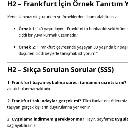
H2 – Frankfurt İçin Örnek Tanıtım Y
Kendi ilanınızı oluştururken şu örneklerden ilham alabilirsiniz:
Örnek 1:
“40 yaşındayım, Frankfurt’ta bankacılık sektöründ
ciddi bir yuva kurmak üzerinedir.”
Örnek 2:
“Frankfurt çevresinde yaşayan 33 yaşında bir sağlık
düşünen ciddi beylerle tanışmak istiyorum.”
H2 – Sıkça Sorulan Sorular (SSS)
1. Frankfurt bayan eş bulma süreci tamamen ücretsiz mi?
aidatı bulunmamaktadır.
2. Frankfurt’taki adaylar gerçek mi?
Tüm ilanlar editörlerimi
taşıyan gerçek kişilerin duyurularına yer verilir.
3. Uygulama indirmem gerekiyor mu?
Hayır, sayfamız
uygul
sağlayabilirsiniz.