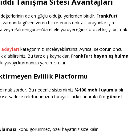
iddi Tanışma Sitesi Avantajları
 değerlerinin de en güçlü olduğu yerlerden biridir.
Frankfurt
nı zamanda güven veren bir referans noktası arayanlar için
 veya Palmengarten’da el ele yürüyeceğiniz o özel kişiyi bulmak
 adayları
kategorimizi inceleyebilirsiniz. Ayrıca, sektörün öncü
alabilirsiniz. Bu tarz dış kaynaklar,
Frankfurt bayan eş bulma
ki yuvayı kurmanıza yardımcı olur.
tirmeyen Evlilik Platformu
a olmak zordur. Bu nedenle sistemimiz
%100 mobil uyumlu
bir
mez
; sadece telefonunuzun tarayıcısını kullanarak tüm
güncel
ulaması
ikonu görünmez, özel hayatınız size kalır.