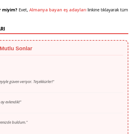
ir miyim?
Evet,
Almanya bayan eş adayları
linkine tıklayarak tüm
RI
 Mutlu Sonlar
eyiyle güven veriyor. Teşekkürler!"
 ay evlendik!"
ayenizde buldum."
öln'den hayat arkadaşımı buldum."