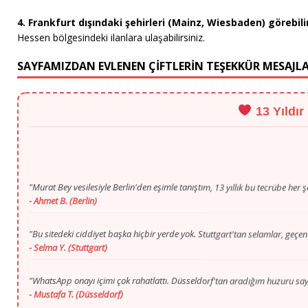
4. Frankfurt dışındaki şehirleri (Mainz, Wiesbaden) görebil
Hessen bölgesindeki ilanlara ulaşabilirsiniz.
SAYFAMIZDAN EVLENEN ÇİFTLERİN TEŞEKKÜR MESAJLA
13 Yıldır
"Murat Bey vesilesiyle Berlin'den eşimle tanıştım, 13 yıllık bu tecrübe her ş
- Ahmet B. (Berlin)
"Bu sitedeki ciddiyet başka hiçbir yerde yok. Stuttgart'tan selamlar, geçen
- Selma Y. (Stuttgart)
"WhatsApp onayı içimi çok rahatlattı. Düsseldorf'tan aradığım huzuru s
- Mustafa T. (Düsseldorf)
"Gurbette yalnızlık zordu ama Murat Bey'in ilgisi ve portalı sayesinde K
- Fatma K. (Köln)