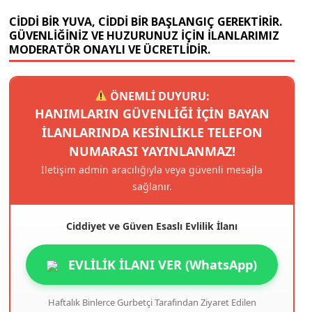
CIDDI BIR YUVA, CIDDI BIR BAŞLANGIÇ GEREKTIRIR.
GÜVENLIĞINIZ VE HUZURUNUZ IÇIN ILANLARIMIZ
MODERATÖR ONAYLI VE ÜCRETLIDIR.
ÖNEMLİ DUYURU:
HANIMLARIN GÜVENLIĞI IÇIN BAYAN
ILANLARINDA KESINLIKLE TELEFON
NUMARASI YAYINLANMAZ!
İletişim admin aracılığıyla veya güvenli mesajla
sağlanır.
Ciddiyet ve Güven Esaslı Evlilik İlanı
EVLİLİK İLANI VER (WhatsApp)
Haftalık Binlerce Gurbetçi Tarafından Ziyaret Edilen