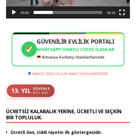
00:00
00:10
GÜVENİLİR EVLİLİK PORTALI
WHATSAPP ONAYLI CIDDI İLANLAR
Almanya Gurbetçi Standartlarında
SADECE CİDDİ EVLİLİK AMACI GÜDÜLMEKTEDİR.
13. YIL
GÜVENLE
2013 - 2026
ÜCRETSIZ KALABALIK YERINE, ÜCRETLI VE SEÇKIN
BIR TOPLULUK.
Ücretli ilan, ciddi niyetin ilk göstergesidir.