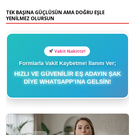
TEK BAŞINA GÜÇLÜSÜN AMA DOĞRU EŞLE
YENİLMEZ OLURSUN
Vakit Nakittir!
Formlarla Vakit Kaybetme! İlanını Ver;
HIZLI VE GÜVENILIR EŞ ADAYIN ŞAK
DIYE WHATSAPP’INA GELSIN!