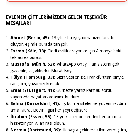
EVLENEN ÇİFTLERİMİZDEN GELEN TEŞEKKÜR
MESAJLARI
Ahmet (Berlin, 45):
13 yıldır bu işi yapmanızın farkı belli
oluyor, eşimle burada tanıştık.
Fatma (Köln, 38):
Ciddi evlilik arayanlar için Almanya’daki
tek adres burası.
Mustafa (Münih, 52):
WhatsApp onaylı ilan sistemi çok
güvenilir, teşekkürler Murat Bey.
Hülya (Hamburg, 33):
Sizin vesilenizle Frankfurt’tan biriyle
tanıştım, yuvamızı kurduk.
Erdal (Stuttgart, 41):
Gurbette yalnız kalmak zordu,
sayenizde hayat arkadaşımı buldum.
Selma (Düsseldorf, 47):
Eş bulma sitelerine güvenmezdim
ama Murat Bey’in ilgisi her şeyi değiştirdi.
İbrahim (Essen, 55):
13 yıllık tecrübe kendini her adımda
hissettiriyor. Allah razı olsun.
Nermin (Dortmund, 39):
İlk başta çekinerek ilan vermiştim,