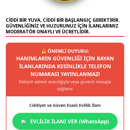
CIDDI BIR YUVA, CIDDI BIR BAŞLANGIÇ GEREKTIRIR.
GÜVENLIĞINIZ VE HUZURUNUZ IÇIN ILANLARIMIZ
MODERATÖR ONAYLI VE ÜCRETLIDIR.
ÖNEMLİ DUYURU:
HANIMLARIN GÜVENLIĞI IÇIN BAYAN
ILANLARINDA KESINLIKLE TELEFON
NUMARASI YAYINLANMAZ!
İletişim admin aracılığıyla veya güvenli mesajla
sağlanır.
Ciddiyet ve Güven Esaslı Evlilik İlanı
EVLİLİK İLANI VER (WhatsApp)