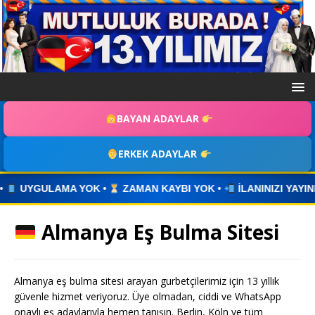
BAYAN ADAYLAR
ERKEK ADAYLAR
AMAN KAYBI YOK •
İLANINIZI YAYINLAYIN • WHATSAPP ÜZERİ
Almanya Eş Bulma Sitesi
Almanya eş bulma sitesi arayan gurbetçilerimiz için 13 yıllık
güvenle hizmet veriyoruz. Üye olmadan, ciddi ve WhatsApp
onaylı eş adaylarıyla hemen tanışın. Berlin, Köln ve tüm