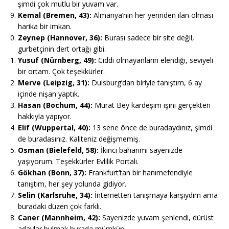
şimdi çok mutlu bir yuvam var.
Kemal (Bremen, 43):
Almanya’nın her yerinden ilan olması
harika bir imkan.
Zeynep (Hannover, 36):
Burası sadece bir site değil,
gurbetçinin dert ortağı gibi.
Yusuf (Nürnberg, 49):
Ciddi olmayanların elendiği, seviyeli
bir ortam. Çok teşekkürler.
Merve (Leipzig, 31):
Duisburg’dan biriyle tanıştım, 6 ay
içinde nişan yaptık.
Hasan (Bochum, 44):
Murat Bey kardeşim işini gerçekten
hakkıyla yapıyor.
Elif (Wuppertal, 40):
13 sene önce de buradaydınız, şimdi
de buradasınız. Kaliteniz değişmemiş.
Osman (Bielefeld, 58):
İkinci baharımı sayenizde
yaşıyorum. Teşekkürler Evlilik Portalı.
Gökhan (Bonn, 37):
Frankfurt’tan bir hanımefendiyle
tanıştım, her şey yolunda gidiyor.
Selin (Karlsruhe, 34):
İnternetten tanışmaya karşıydım ama
buradaki düzen çok farklı.
Caner (Mannheim, 42):
Sayenizde yuvam şenlendi, dürüst
adaylar bulmak burada mümkün.