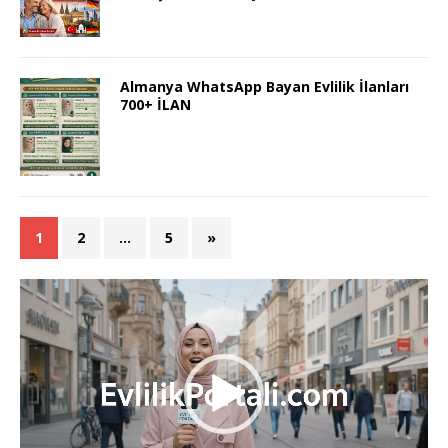
Almanya WhatsApp Bayan Evlilik İlanları
700+ İLAN
1
2
…
5
»
Video
oynatıcı